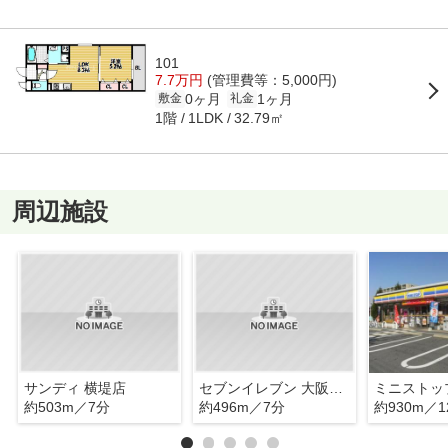
101
7.7万円
(管理費等：5,000円)
0ヶ月
1ヶ月
敷金
礼金
1階
32.79㎡
1LDK
周辺施設
サンディ 横堤店
セブンイレブン 大阪横堤3丁目店
約503m／7分
約496m／7分
約930m／1