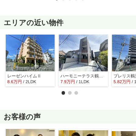
エリアの近い物件
レーゼンハイムⅡ
ハーモニーテラス鶴見緑地
8.6
万
円
/ 2LDK
7.9
万
円
/ 1LDK
5.82
万
円
/ 
お客様の声