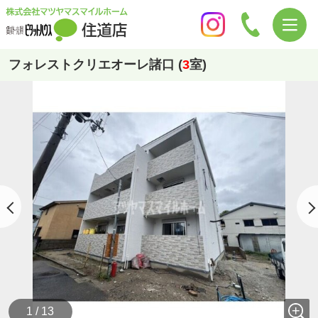
フォレストクリエオーレ諸口 (
3
室)
1 / 13