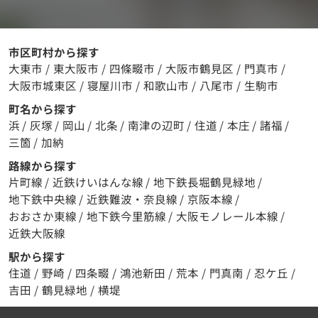
市区町村から探す
大東市
/
東大阪市
/
四條畷市
/
大阪市鶴見区
/
門真市
/
大阪市城東区
/
寝屋川市
/
和歌山市
/
八尾市
/
生駒市
町名から探す
浜
/
灰塚
/
岡山
/
北条
/
南津の辺町
/
住道
/
本庄
/
諸福
/
三箇
/
加納
路線から探す
片町線
/
近鉄けいはんな線
/
地下鉄長堀鶴見緑地
/
地下鉄中央線
/
近鉄難波・奈良線
/
京阪本線
/
おおさか東線
/
地下鉄今里筋線
/
大阪モノレール本線
/
近鉄大阪線
駅から探す
住道
/
野崎
/
四条畷
/
鴻池新田
/
荒本
/
門真南
/
忍ケ丘
/
吉田
/
鶴見緑地
/
横堤