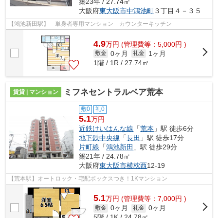
築23年 / 27.74㎡
大阪府
東大阪市
中鴻池町
３丁目４－３５
【鴻池新田駅】 単身者専用マンション カウンターキッチン
4.9
万
円
(管理費等：5,000円 )
0ヶ月
1ヶ月
敷金
礼金
1階 / 1R / 27.74㎡
ミフネセントラルベア荒本
賃貸 | マンション
敷0
礼0
5.1
万円
近鉄けいはんな線
「
荒本
」駅 徒歩6分
地下鉄中央線
「
長田
」駅 徒歩17分
片町線
「
鴻池新田
」駅 徒歩29分
築21年 / 24.78㎡
大阪府
東大阪市
横枕西
12-19
【荒本駅】オートロック・宅配ボックスつき！1Kマンション
5.1
万
円
(管理費等：7,000円 )
0ヶ月
0ヶ月
敷金
礼金
5階 / 1K / 24.78㎡