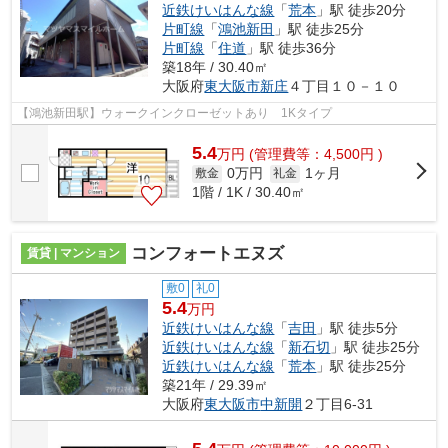
近鉄けいはんな線
「
荒本
」駅 徒歩20分
片町線
「
鴻池新田
」駅 徒歩25分
片町線
「
住道
」駅 徒歩36分
築18年 / 30.40㎡
大阪府
東大阪市
新庄
４丁目１０－１０
【鴻池新田駅】ウォークインクローゼットあり 1Kタイプ
5.4
万
円
(管理費等：4,500円 )
0万円
1ヶ月
敷金
礼金
1階 / 1K / 30.40㎡
コンフォートエヌズ
賃貸 | マンション
敷0
礼0
5.4
万円
近鉄けいはんな線
「
吉田
」駅 徒歩5分
近鉄けいはんな線
「
新石切
」駅 徒歩25分
近鉄けいはんな線
「
荒本
」駅 徒歩25分
築21年 / 29.39㎡
大阪府
東大阪市
中新開
２丁目6-31