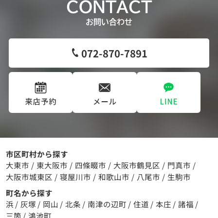
CONTACT
お問い合わせ
072-870-7891
市区町村から探す
大東市
/
東大阪市
/
四條畷市
/
大阪市鶴見区
/
門真市
/
大阪市城東区
/
寝屋川市
/
和歌山市
/
八尾市
/
生駒市
町名から探す
浜
/
灰塚
/
岡山
/
北条
/
南津の辺町
/
住道
/
本庄
/
諸福
/
三箇
/
鴻池町