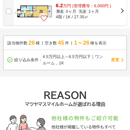
6.2
万
円
(管理費等：6,000円 )
0ヶ月
1ヶ月
敷金
礼金
4階 / 1K / 27.35㎡
26
45
1～26
該当物件数
棟
空き数
件
棟を表示
4.5万円以上～6.5万円以下｜ワン
変更
絞り込み条件：
ルーム，1K
REASON
マツヤマスマイルホームが選ばれる理由
他社様の物件もご紹介可能
他社様が掲載している物件もすべて