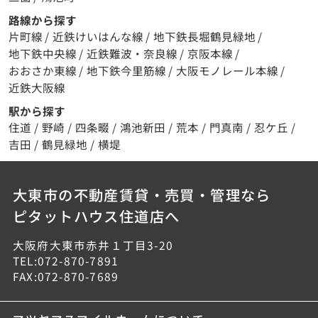
路線から探す
片町線
/
近鉄けいはんな線
/
地下鉄長堀鶴見緑地
/
地下鉄中央線
/
近鉄難波・奈良線
/
京阪本線
/
おおさか東線
/
地下鉄今里筋線
/
大阪モノレール本線
/
近鉄大阪線
駅から探す
住道
/
野崎
/
四条畷
/
鴻池新田
/
荒本
/
門真南
/
忍ケ丘
/
吉田
/
鶴見緑地
/
横堤
大東市の不動産賃貸・売買・管理なら
ピタットハウス住道店へ
大阪府大東市赤井１丁目3-20
TEL:072-870-7891
FAX:072-870-7689