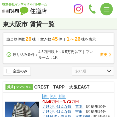
東大阪市 賃貸一覧
26
45
1～26
該当物件数
棟
空き数
件
棟を表示
4.5万円以上～6.5万円以下｜ワン
変更
絞り込み条件：
ルーム，1K
空室のみ
CREST TAPP 大阪EAST
賃貸 | マンション
敷0
礼0
新築
4.59
4.73
万円～
万円
近鉄けいはんな線
「
荒本
」駅 徒歩10分
近鉄けいはんな線
「
吉田
」駅 徒歩14分
近鉄難波・奈良線
「
河内花園
」駅 徒歩29