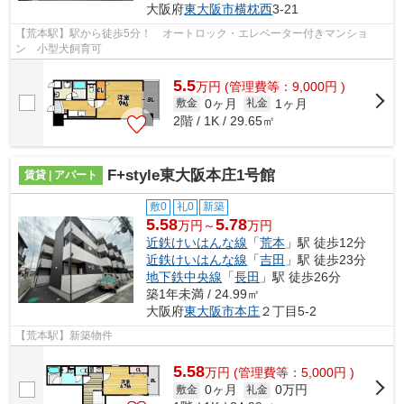
大阪府
東大阪市
横枕西
3-21
【荒本駅】駅から徒歩5分！ オートロック・エレベーター付きマンショ
ン 小型犬飼育可
5.5
万
円
(管理費等：9,000円 )
0ヶ月
1ヶ月
敷金
礼金
2階 / 1K / 29.65㎡
F+style東大阪本庄1号館
賃貸 | アパート
敷0
礼0
新築
5.58
5.78
万円～
万円
近鉄けいはんな線
「
荒本
」駅 徒歩12分
近鉄けいはんな線
「
吉田
」駅 徒歩23分
地下鉄中央線
「
長田
」駅 徒歩26分
築1年未満 / 24.99㎡
大阪府
東大阪市
本庄
２丁目5-2
【荒本駅】新築物件
5.58
万
円
(管理費等：5,000円 )
0ヶ月
0万円
敷金
礼金