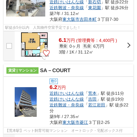
近鉄けいはんな線
「
新石切
」駅 徒歩22分
近鉄難波・奈良線
「
東花園
」駅 徒歩26分
築7年 / 31.12㎡
大阪府
東大阪市
吉田本町
３丁目7-30
駅徒歩5分以内 人気物件空室予定でました！
6.1
万
円
(管理費等：4,400円 )
0ヶ月
6万円
敷金
礼金
3階 / 1K / 31.12㎡
SA－COURT
賃貸 | マンション
敷0
6.2
万円
近鉄けいはんな線
「
荒本
」駅 徒歩11分
近鉄けいはんな線
「
吉田
」駅 徒歩19分
近鉄難波・奈良線
「
若江岩田
」駅 徒歩22
分
築9年 / 27.35㎡
大阪府
東大阪市
菱江
３丁目2-25
【荒本駅】ペット飼育可能マンション オートロック・宅配ボックス付