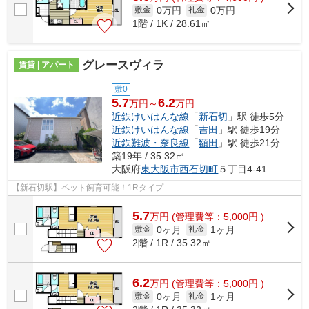
0万円
0万円
敷金
礼金
1階 / 1K / 28.61㎡
グレースヴィラ
賃貸 | アパート
敷0
5.7
6.2
万円～
万円
近鉄けいはんな線
「
新石切
」駅 徒歩5分
近鉄けいはんな線
「
吉田
」駅 徒歩19分
近鉄難波・奈良線
「
額田
」駅 徒歩21分
築19年 / 35.32㎡
大阪府
東大阪市
西石切町
５丁目4-41
【新石切駅】ペット飼育可能！1Rタイプ
5.7
万
円
(管理費等：5,000円 )
0ヶ月
1ヶ月
敷金
礼金
2階 / 1R / 35.32㎡
6.2
万
円
(管理費等：5,000円 )
0ヶ月
1ヶ月
敷金
礼金