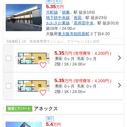
敷0
礼0
5.35
万円
片町線
「
徳庵
」駅 徒歩10分
地下鉄中央線
「
長田
」駅 徒歩23分
おおさか東線
「
高井田中央
」駅 徒歩31分
築16年 / 24.00㎡
大阪府
東大阪市
稲田新町
２丁目4-20
【徳庵駅】1K 単身者専用マンション フリーレント2ヶ月付
5.35
万
円
(管理費等：4,200円 )
0ヶ月
0ヶ月
敷金
礼金
2階 / 1K / 24.00㎡
5.35
万
円
(管理費等：4,200円 )
0ヶ月
0ヶ月
敷金
礼金
2階 / 1K / 24.00㎡
アネックス
賃貸 | アパート
敷0
5.4
万円