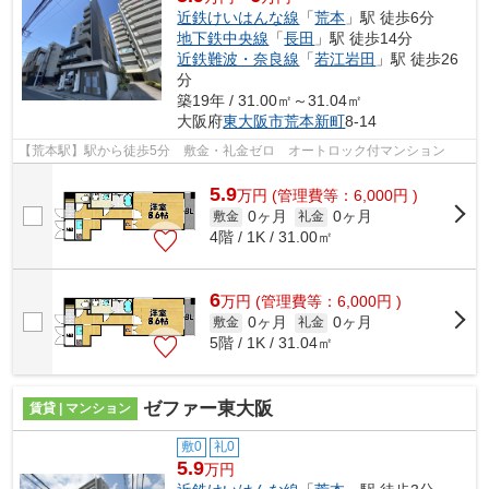
近鉄けいはんな線
「
荒本
」駅 徒歩6分
地下鉄中央線
「
長田
」駅 徒歩14分
近鉄難波・奈良線
「
若江岩田
」駅 徒歩26
分
築19年 / 31.00㎡～31.04㎡
大阪府
東大阪市
荒本新町
8-14
【荒本駅】駅から徒歩5分 敷金・礼金ゼロ オートロック付マンション
5.9
万
円
(管理費等：6,000円 )
0ヶ月
0ヶ月
敷金
礼金
4階 / 1K / 31.00㎡
6
万
円
(管理費等：6,000円 )
0ヶ月
0ヶ月
敷金
礼金
5階 / 1K / 31.04㎡
ゼファー東大阪
賃貸 | マンション
敷0
礼0
5.9
万円