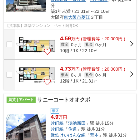
分
築1年未満 / 21.31㎡～22.10㎡
大阪府
東大阪市
菱江
３丁目
【荒本駅】新築マンション ペット飼育OK
4.59
万
円
(管理費等：20,000円 )
0ヶ月
0ヶ月
敷金
礼金
10階 / 1K / 22.10㎡
4.73
万
円
(管理費等：20,000円 )
0ヶ月
0ヶ月
敷金
礼金
12階 / 1K / 21.31㎡
サニーコートオオクボ
賃貸 | アパート
敷0
4.9
万円
片町線
「
鴻池新田
」駅 徒歩15分
片町線
「
住道
」駅 徒歩31分
近鉄けいはんな線
「
荒本
」駅 徒歩31分