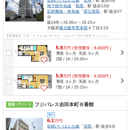
近鉄けいはんな線
「
荒本
」駅 徒歩3分
地下鉄中央線
「
長田
」駅 徒歩13分
近鉄難波・奈良線
「
若江岩田
」駅 徒歩27
分
築19年 / 25.00㎡～25.23㎡
大阪府
東大阪市
荒本西
４丁目3-23
【荒本駅】フロ・トイレセパレート エレベーター付きマンション
5.9
万
円
(管理費等：8,000円 )
0ヶ月
0ヶ月
敷金
礼金
2階 / 1K / 25.00㎡
5.9
万
円
(管理費等：8,000円 )
0ヶ月
0ヶ月
敷金
礼金
7階 / 1K / 25.23㎡
フジパレス吉田本町Ⅲ番館
賃貸 | アパート
敷0
6.1
万円
近鉄けいはんな線
「
吉田
」駅 徒歩5分