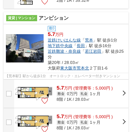
2階 / 1R / 35.32㎡
アンビション
賃貸 | マンション
敷0
5.7
万円
近鉄けいはんな線
「
荒本
」駅 徒歩1分
地下鉄中央線
「
長田
」駅 徒歩16分
近鉄難波・奈良線
「
若江岩田
」駅 徒歩25
分
築20年 / 28.03㎡
大阪府
東大阪市
荒本北
２丁目1-6
【荒本駅】駅から徒歩1分 オートロック・エレベーター付きマンション
5.7
万
円
(管理費等：5,000円 )
0万円
1ヶ月
敷金
礼金
8階 / 1K / 28.03㎡
5.7
万
円
(管理費等：5,000円 )
0万円
1ヶ月
敷金
礼金
8階 / 1K / 28.03㎡