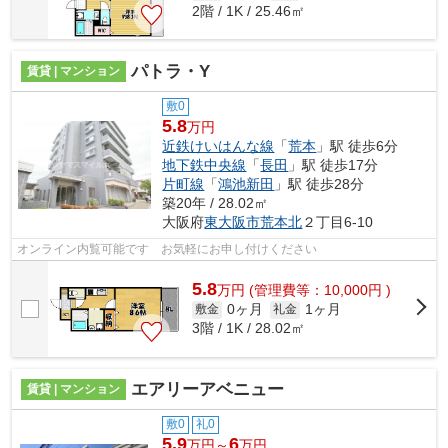
2階 / 1K / 25.46㎡
パトラ・Y
賃貸 | マンション
敷0
5.8
万円
近鉄けいはんな線
「
荒本
」駅 徒歩6分
地下鉄中央線
「
長田
」駅 徒歩17分
片町線
「
鴻池新田
」駅 徒歩28分
築20年 / 28.02㎡
大阪府
東大阪市
荒本北
２丁目6-10
オンライン内覧可能です お気軽にお申し付けください
5.8
万
円
(管理費等：10,000円 )
0ヶ月
1ヶ月
敷金
礼金
3階 / 1K / 28.02㎡
エアリーアベニュー
賃貸 | マンション
敷0
礼0
5.9
6
万円～
万円