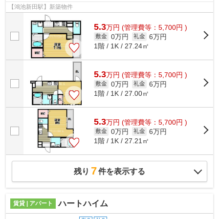
【鴻池新田駅】新築物件
5.3
万
円
(管理費等：5,700円 )
0万円
6万円
敷金
礼金
1階 / 1K / 27.24㎡
5.3
万
円
(管理費等：5,700円 )
0万円
6万円
敷金
礼金
1階 / 1K / 27.00㎡
5.3
万
円
(管理費等：5,700円 )
0万円
6万円
敷金
礼金
1階 / 1K / 27.21㎡
7
残り
件を表示する
ハートハイム
賃貸 | アパート