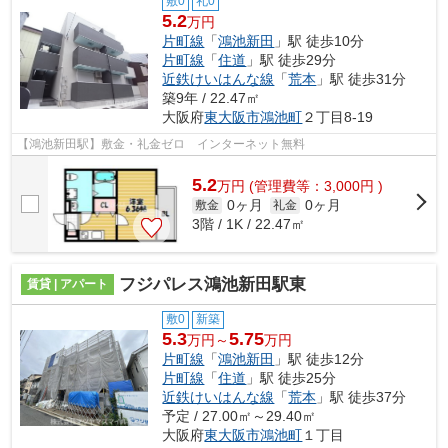
敷0
礼0
5.2
万円
片町線
「
鴻池新田
」駅 徒歩10分
片町線
「
住道
」駅 徒歩29分
近鉄けいはんな線
「
荒本
」駅 徒歩31分
築9年 / 22.47㎡
大阪府
東大阪市
鴻池町
２丁目8-19
【鴻池新田駅】敷金・礼金ゼロ インターネット無料
5.2
万
円
(管理費等：3,000円 )
0ヶ月
0ヶ月
敷金
礼金
3階 / 1K / 22.47㎡
フジパレス鴻池新田駅東
賃貸 | アパート
敷0
新築
5.3
5.75
万円～
万円
片町線
「
鴻池新田
」駅 徒歩12分
片町線
「
住道
」駅 徒歩25分
近鉄けいはんな線
「
荒本
」駅 徒歩37分
予定 / 27.00㎡～29.40㎡
大阪府
東大阪市
鴻池町
１丁目