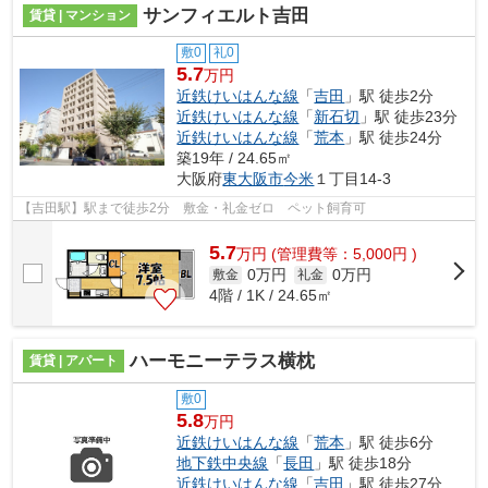
サンフィエルト吉田
賃貸 | マンション
敷0
礼0
5.7
万円
近鉄けいはんな線
「
吉田
」駅 徒歩2分
近鉄けいはんな線
「
新石切
」駅 徒歩23分
近鉄けいはんな線
「
荒本
」駅 徒歩24分
築19年 / 24.65㎡
大阪府
東大阪市
今米
１丁目14-3
【吉田駅】駅まで徒歩2分 敷金・礼金ゼロ ペット飼育可
5.7
万
円
(管理費等：5,000円 )
0万円
0万円
敷金
礼金
4階 / 1K / 24.65㎡
ハーモニーテラス横枕
賃貸 | アパート
敷0
5.8
万円
近鉄けいはんな線
「
荒本
」駅 徒歩6分
地下鉄中央線
「
長田
」駅 徒歩18分
近鉄けいはんな線
「
吉田
」駅 徒歩27分