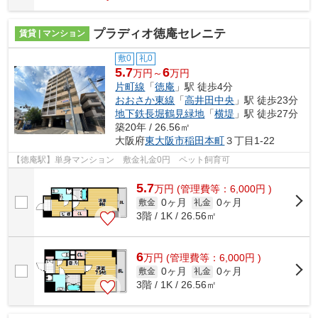
プラディオ徳庵セレニテ
賃貸 | マンション
敷0
礼0
5.7
6
万円～
万円
片町線
「
徳庵
」駅 徒歩4分
おおさか東線
「
高井田中央
」駅 徒歩23分
地下鉄長堀鶴見緑地
「
横堤
」駅 徒歩27分
築20年 / 26.56㎡
大阪府
東大阪市
稲田本町
３丁目1-22
【徳庵駅】単身マンション 敷金礼金0円 ペット飼育可
5.7
万
円
(管理費等：6,000円 )
0ヶ月
0ヶ月
敷金
礼金
3階 / 1K / 26.56㎡
6
万
円
(管理費等：6,000円 )
0ヶ月
0ヶ月
敷金
礼金
3階 / 1K / 26.56㎡