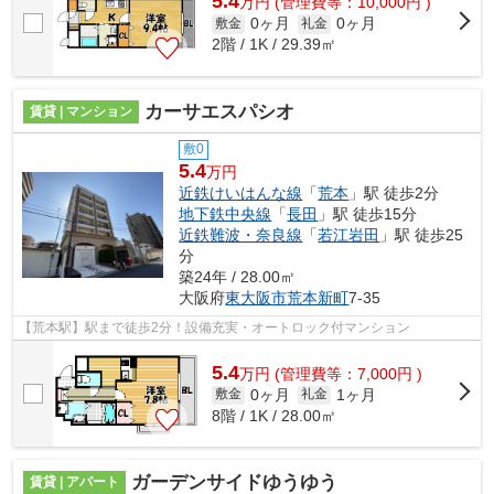
5.4
万
円
(管理費等：10,000円 )
0ヶ月
0ヶ月
敷金
礼金
2階 / 1K / 29.39㎡
カーサエスパシオ
賃貸 | マンション
敷0
5.4
万円
近鉄けいはんな線
「
荒本
」駅 徒歩2分
地下鉄中央線
「
長田
」駅 徒歩15分
近鉄難波・奈良線
「
若江岩田
」駅 徒歩25
分
築24年 / 28.00㎡
大阪府
東大阪市
荒本新町
7-35
【荒本駅】駅まで徒歩2分！設備充実・オートロック付マンション
5.4
万
円
(管理費等：7,000円 )
0ヶ月
1ヶ月
敷金
礼金
8階 / 1K / 28.00㎡
ガーデンサイドゆうゆう
賃貸 | アパート