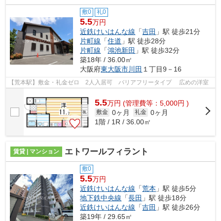
敷0
礼0
5.5
万円
近鉄けいはんな線
「
吉田
」駅 徒歩21分
片町線
「
住道
」駅 徒歩28分
片町線
「
鴻池新田
」駅 徒歩32分
築18年 / 36.00㎡
大阪府
東大阪市
川田
１丁目9－16
【荒本駅】敷金・礼金ゼロ 2人入居可 バリアフリータイプ 広めの洋室
5.5
万
円
(管理費等：5,000円 )
0ヶ月
0ヶ月
敷金
礼金
1階 / 1R / 36.00㎡
エトワールフィラント
賃貸 | マンション
敷0
5.5
万円
近鉄けいはんな線
「
荒本
」駅 徒歩5分
地下鉄中央線
「
長田
」駅 徒歩18分
近鉄けいはんな線
「
吉田
」駅 徒歩26分
築19年 / 29.65㎡