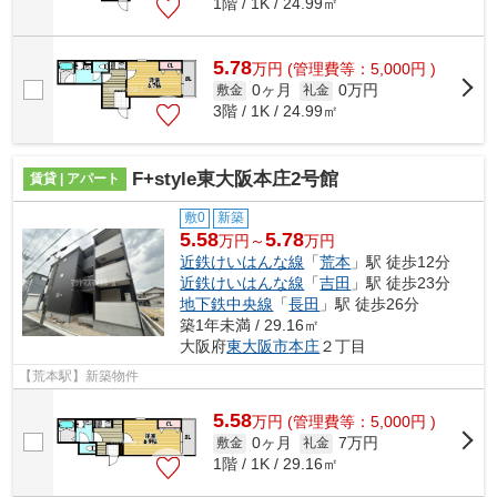
1階 / 1K / 24.99㎡
5.78
万
円
(管理費等：5,000円 )
0ヶ月
0万円
敷金
礼金
3階 / 1K / 24.99㎡
F+style東大阪本庄2号館
賃貸 | アパート
敷0
新築
5.58
5.78
万円～
万円
近鉄けいはんな線
「
荒本
」駅 徒歩12分
近鉄けいはんな線
「
吉田
」駅 徒歩23分
地下鉄中央線
「
長田
」駅 徒歩26分
築1年未満 / 29.16㎡
大阪府
東大阪市
本庄
２丁目
【荒本駅】新築物件
5.58
万
円
(管理費等：5,000円 )
0ヶ月
7万円
敷金
礼金
1階 / 1K / 29.16㎡