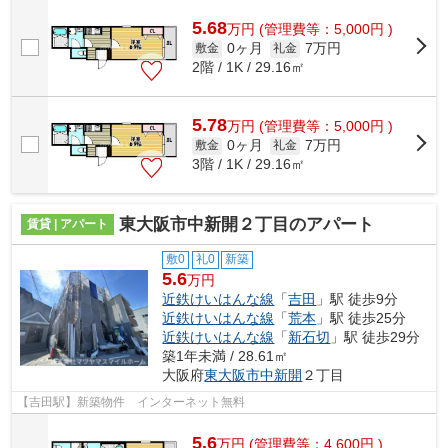
5.68
万
円
(管理費等：5,000円 )
0ヶ月
7万円
敷金
礼金
2階 / 1K / 29.16㎡
5.78
万
円
(管理費等：5,000円 )
0ヶ月
7万円
敷金
礼金
3階 / 1K / 29.16㎡
東大阪市中新開２丁目のアパート
賃貸 | アパート
敷0
礼0
新築
5.6
万円
近鉄けいはんな線
「
吉田
」駅 徒歩9分
近鉄けいはんな線
「
荒本
」駅 徒歩25分
近鉄けいはんな線
「
新石切
」駅 徒歩29分
築1年未満 / 28.61㎡
大阪府
東大阪市
中新開
２丁目
【吉田駅】新築物件 インターネット無料
5.6
万
円
(管理費等：4,600円 )