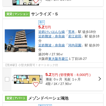
サンライズ・S
賃貸 | マンション
敷0
5.2
万円
近鉄けいはんな線
「
荒本
」駅 徒歩18分
近鉄難波・奈良線
「
若江岩田
」駅 徒歩18
分
近鉄難波・奈良線
「
河内花園
」駅 徒歩20
分
築20年 / 27.90㎡
大阪府
東大阪市
菱江
１丁目18-27
【荒本駅】小型犬飼育可！オートロック付
5.2
万
円
(管理費等：8,000円 )
0ヶ月
1ヶ月
敷金
礼金
4階 / 1K / 27.90㎡
メゾンドペーシェ鴻池
賃貸 | アパート