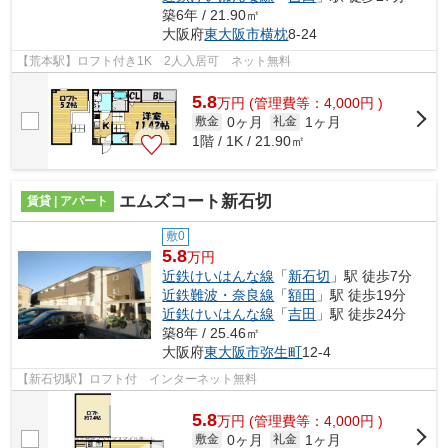
築6年 / 21.90㎡
大阪府
東大阪市
横枕
8-24
【荒本駅】ロフト付き1K 2人入居可 ネット無料
5.8
万
円
(管理費等：4,000円 )
0ヶ月
1ヶ月
敷金
礼金
1階 / 1K / 21.90㎡
エムズコート新石切
賃貸 | アパート
敷0
5.8
万円
近鉄けいはんな線
「
新石切
」駅 徒歩7分
近鉄難波・奈良線
「
額田
」駅 徒歩19分
近鉄けいはんな線
「
吉田
」駅 徒歩24分
築8年 / 25.46㎡
大阪府
東大阪市
弥生町
12-4
【新石切駅】ロフト付 インターネット無料
5.8
万
円
(管理費等：4,000円 )
0ヶ月
1ヶ月
敷金
礼金