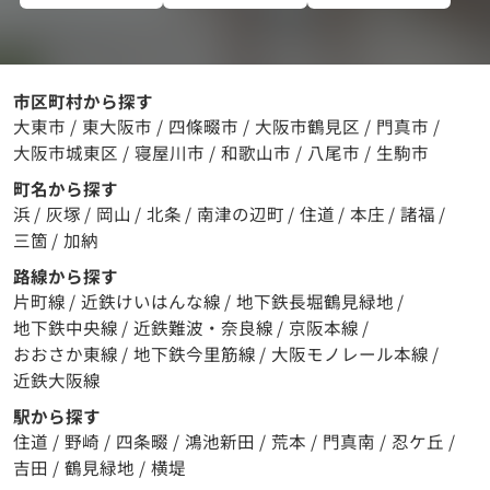
市区町村から探す
大東市
/
東大阪市
/
四條畷市
/
大阪市鶴見区
/
門真市
/
大阪市城東区
/
寝屋川市
/
和歌山市
/
八尾市
/
生駒市
町名から探す
浜
/
灰塚
/
岡山
/
北条
/
南津の辺町
/
住道
/
本庄
/
諸福
/
三箇
/
加納
路線から探す
片町線
/
近鉄けいはんな線
/
地下鉄長堀鶴見緑地
/
地下鉄中央線
/
近鉄難波・奈良線
/
京阪本線
/
おおさか東線
/
地下鉄今里筋線
/
大阪モノレール本線
/
近鉄大阪線
駅から探す
住道
/
野崎
/
四条畷
/
鴻池新田
/
荒本
/
門真南
/
忍ケ丘
/
吉田
/
鶴見緑地
/
横堤