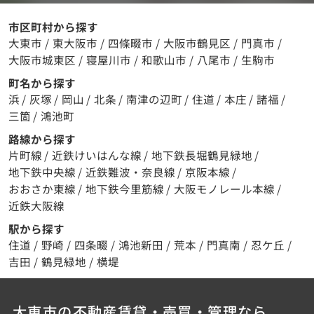
市区町村から探す
大東市
/
東大阪市
/
四條畷市
/
大阪市鶴見区
/
門真市
/
大阪市城東区
/
寝屋川市
/
和歌山市
/
八尾市
/
生駒市
町名から探す
浜
/
灰塚
/
岡山
/
北条
/
南津の辺町
/
住道
/
本庄
/
諸福
/
三箇
/
鴻池町
路線から探す
片町線
/
近鉄けいはんな線
/
地下鉄長堀鶴見緑地
/
地下鉄中央線
/
近鉄難波・奈良線
/
京阪本線
/
おおさか東線
/
地下鉄今里筋線
/
大阪モノレール本線
/
近鉄大阪線
駅から探す
住道
/
野崎
/
四条畷
/
鴻池新田
/
荒本
/
門真南
/
忍ケ丘
/
吉田
/
鶴見緑地
/
横堤
大東市の不動産賃貸・売買・管理なら