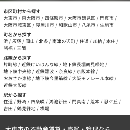
市区町村から探す
大東市
/
東大阪市
/
四條畷市
/
大阪市鶴見区
/
門真市
/
大阪市城東区
/
寝屋川市
/
和歌山市
/
八尾市
/
生駒市
町名から探す
浜
/
灰塚
/
岡山
/
北条
/
南津の辺町
/
住道
/
加納
/
本庄
/
諸福
/
三箇
路線から探す
片町線
/
近鉄けいはんな線
/
地下鉄長堀鶴見緑地
/
地下鉄中央線
/
近鉄難波・奈良線
/
京阪本線
/
おおさか東線
/
地下鉄今里筋線
/
大阪モノレール本線
/
近鉄大阪線
駅から探す
住道
/
野崎
/
四条畷
/
鴻池新田
/
門真南
/
荒本
/
忍ケ丘
/
吉田
/
鶴見緑地
/
横堤
大東市の不動産賃貸・売買・管理なら