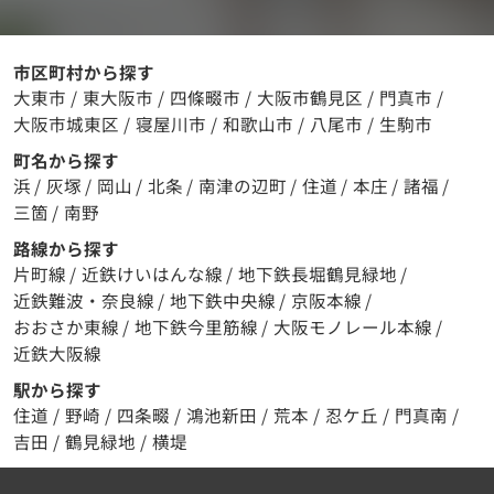
市区町村から探す
大東市
/
東大阪市
/
四條畷市
/
大阪市鶴見区
/
門真市
/
大阪市城東区
/
寝屋川市
/
和歌山市
/
八尾市
/
生駒市
町名から探す
浜
/
灰塚
/
岡山
/
北条
/
南津の辺町
/
住道
/
本庄
/
諸福
/
三箇
/
南野
路線から探す
片町線
/
近鉄けいはんな線
/
地下鉄長堀鶴見緑地
/
近鉄難波・奈良線
/
地下鉄中央線
/
京阪本線
/
おおさか東線
/
地下鉄今里筋線
/
大阪モノレール本線
/
近鉄大阪線
駅から探す
住道
/
野崎
/
四条畷
/
鴻池新田
/
荒本
/
忍ケ丘
/
門真南
/
吉田
/
鶴見緑地
/
横堤