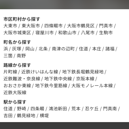
市区町村から探す
大東市
/
東大阪市
/
四條畷市
/
大阪市鶴見区
/
門真市
/
大阪市城東区
/
寝屋川市
/
和歌山市
/
八尾市
/
生駒市
町名から探す
浜
/
灰塚
/
岡山
/
北条
/
南津の辺町
/
住道
/
本庄
/
諸福
/
三箇
/
南野
路線から探す
片町線
/
近鉄けいはんな線
/
地下鉄長堀鶴見緑地
/
近鉄難波・奈良線
/
地下鉄中央線
/
京阪本線
/
おおさか東線
/
地下鉄今里筋線
/
大阪モノレール本線
/
近鉄大阪線
駅から探す
住道
/
野崎
/
四条畷
/
鴻池新田
/
荒本
/
忍ケ丘
/
門真南
/
吉田
/
鶴見緑地
/
横堤