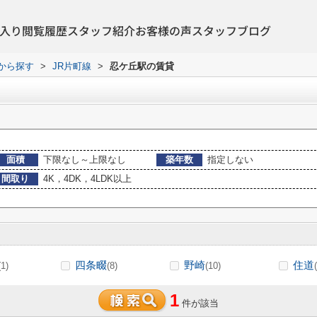
入り
閲覧履歴
スタッフ紹介
お客様の声
スタッフブログ
駅から探す
>
JR片町線
>
忍ケ丘駅の賃貸
面積
下限なし～上限なし
築年数
指定しない
間取り
4K，4DK，4LDK以上
四条畷
野崎
住道
(1)
(8)
(10)
1
件が該当