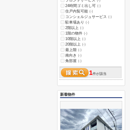
フロントサービス
(-)
24時間ゴミ出し可
(-)
住戸内覧可能
(-)
コンシェルジュサービス
(-)
駐車場あり
(-)
2階以上
(-)
1階の物件
(-)
10階以上
(-)
20階以上
(-)
最上階
(-)
南向き
(-)
角部屋
(-)
1
件が該当
新着物件