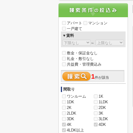
アパート
マンション
一戸建て
▼賃料
～
敷金・保証金なし
礼金・敷引なし
共益費・管理費込み
1
件が該当
間取り
ワンルーム
1K
1DK
1LDK
2K
2DK
2LDK
3K
3DK
3LDK
4K
4DK
4LDK以上