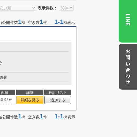
表示件数：
LINE
1
1
1-1
当公開件数
棟 空き数
件
棟表示
お問い合わせ
分
鉄骨
面積
詳細
検討リスト
15.92㎡
詳細を見る
追加する
1
1
1-1
当公開件数
棟 空き数
件
棟表示