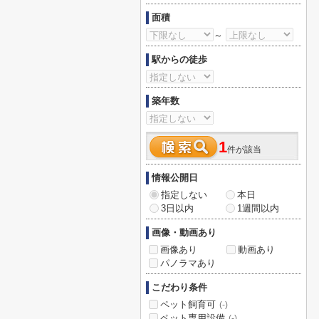
面積
～
駅からの徒歩
築年数
1
件が該当
情報公開日
指定しない
本日
3日以内
1週間以内
画像・動画あり
画像あり
動画あり
パノラマあり
こだわり条件
ペット飼育可
(-)
ペット専用設備
(-)