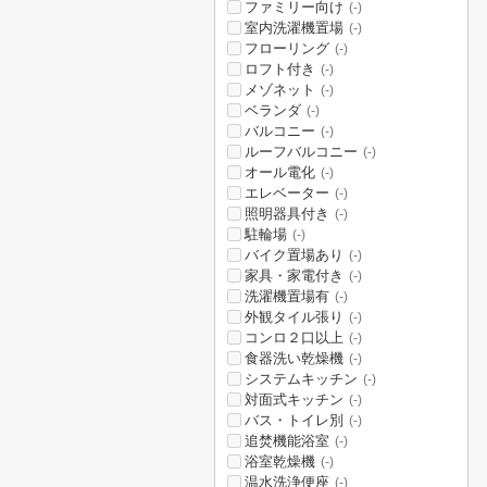
ファミリー向け
(-)
室内洗濯機置場
(-)
フローリング
(-)
ロフト付き
(-)
メゾネット
(-)
ベランダ
(-)
バルコニー
(-)
ルーフバルコニー
(-)
オール電化
(-)
エレベーター
(-)
照明器具付き
(-)
駐輪場
(-)
バイク置場あり
(-)
家具・家電付き
(-)
洗濯機置場有
(-)
外観タイル張り
(-)
コンロ２口以上
(-)
食器洗い乾燥機
(-)
システムキッチン
(-)
対面式キッチン
(-)
バス・トイレ別
(-)
追焚機能浴室
(-)
浴室乾燥機
(-)
温水洗浄便座
(-)