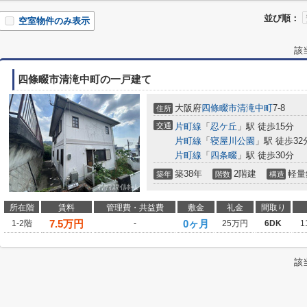
並び順：
空室物件のみ表示
該
四條畷市清滝中町の一戸建て
大阪府
四條畷市
清滝中町
7-8
住所
交通
片町線
「
忍ケ丘
」駅 徒歩15分
片町線
「
寝屋川公園
」駅 徒歩32
片町線
「
四条畷
」駅 徒歩30分
築38年
2階建
軽量
築年
階数
構造
所在階
賃料
管理費・共益費
敷金
礼金
間取り
7.5
万円
0ヶ月
1-2階
-
25万円
6DK
1
該