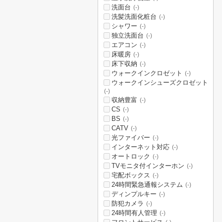
洗面台
(-)
洗髪洗面化粧台
(-)
シャワー
(-)
独立洗面台
(-)
エアコン
(-)
床暖房
(-)
床下収納
(-)
ウォークインクロゼット
(-)
ウォークインシューズクロゼット
(-)
収納豊富
(-)
CS
(-)
BS
(-)
CATV
(-)
光ファイバー
(-)
インターネット対応
(-)
オートロック
(-)
TVモニタ付インターホン
(-)
宅配ボックス
(-)
24時間緊急通報システム
(-)
ディンプルキー
(-)
防犯カメラ
(-)
24時間有人管理
(-)