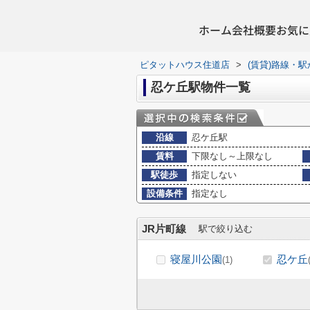
ホーム
会社概要
お気に
ピタットハウス住道店
>
(賃貸)路線・
忍ケ丘駅物件一覧
沿線
忍ケ丘駅
賃料
下限なし～上限なし
駅徒歩
指定しない
設備条件
指定なし
JR片町線
駅で絞り込む
寝屋川公園
忍ケ丘
(1)