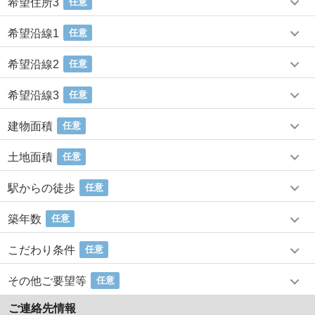
希望住所3
任意
希望沿線1
任意
希望沿線2
任意
希望沿線3
任意
建物面積
任意
土地面積
任意
駅からの徒歩
任意
築年数
任意
こだわり条件
任意
その他ご要望等
任意
ご連絡先情報