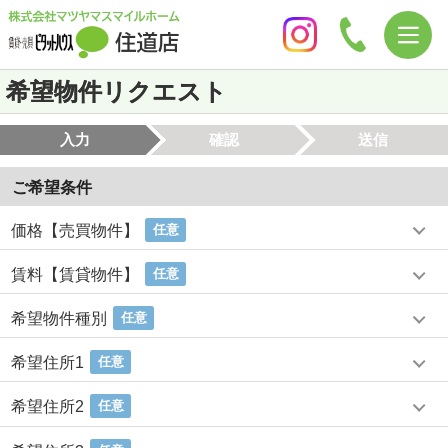
希望物件リクエスト
入力
確認
送信
ご希望条件
価格【売買物件】
任意
賃料【賃貸物件】
任意
希望物件種別
任意
希望住所1
任意
希望住所2
任意