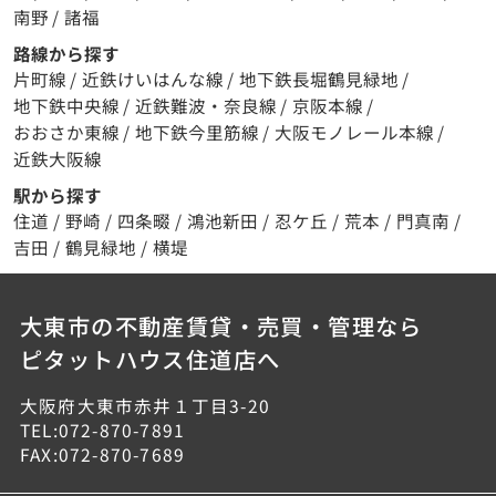
南野
/
諸福
路線から探す
片町線
/
近鉄けいはんな線
/
地下鉄長堀鶴見緑地
/
地下鉄中央線
/
近鉄難波・奈良線
/
京阪本線
/
おおさか東線
/
地下鉄今里筋線
/
大阪モノレール本線
/
近鉄大阪線
駅から探す
住道
/
野崎
/
四条畷
/
鴻池新田
/
忍ケ丘
/
荒本
/
門真南
/
吉田
/
鶴見緑地
/
横堤
大東市の不動産賃貸・売買・管理なら
ピタットハウス住道店へ
大阪府大東市赤井１丁目3-20
TEL:072-870-7891
FAX:072-870-7689