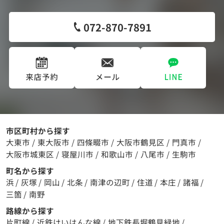
072-870-7891
市区町村から探す
大東市
/
東大阪市
/
四條畷市
/
大阪市鶴見区
/
門真市
/
大阪市城東区
/
寝屋川市
/
和歌山市
/
八尾市
/
生駒市
町名から探す
浜
/
灰塚
/
岡山
/
北条
/
南津の辺町
/
住道
/
本庄
/
諸福
/
三箇
/
南野
路線から探す
片町線
/
近鉄けいはんな線
/
地下鉄長堀鶴見緑地
/