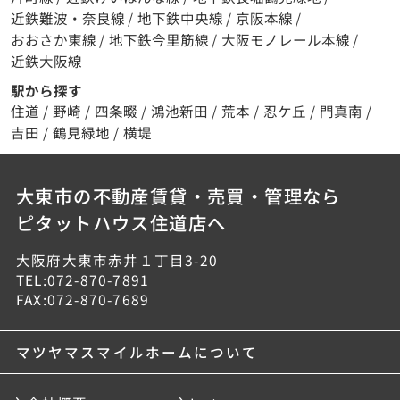
近鉄難波・奈良線
/
地下鉄中央線
/
京阪本線
/
おおさか東線
/
地下鉄今里筋線
/
大阪モノレール本線
/
近鉄大阪線
駅から探す
住道
/
野崎
/
四条畷
/
鴻池新田
/
荒本
/
忍ケ丘
/
門真南
/
吉田
/
鶴見緑地
/
横堤
大東市の不動産賃貸・売買・管理なら
ピタットハウス住道店へ
大阪府大東市赤井１丁目3-20
TEL:072-870-7891
FAX:072-870-7689
マツヤマスマイルホームについて