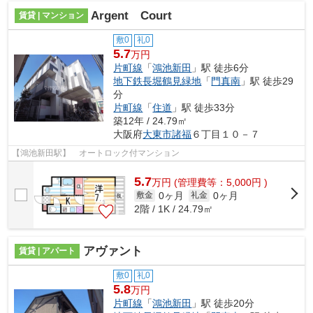
Argent Court
賃貸 | マンション
敷0
礼0
5.7
万円
片町線
「
鴻池新田
」駅 徒歩6分
地下鉄長堀鶴見緑地
「
門真南
」駅 徒歩29
分
片町線
「
住道
」駅 徒歩33分
築12年 / 24.79㎡
大阪府
大東市
諸福
６丁目１０－７
【鴻池新田駅】 オートロック付マンション
5.7
万
円
(管理費等：5,000円 )
0ヶ月
0ヶ月
敷金
礼金
2階 / 1K / 24.79㎡
アヴァント
賃貸 | アパート
敷0
礼0
5.8
万円
片町線
「
鴻池新田
」駅 徒歩20分