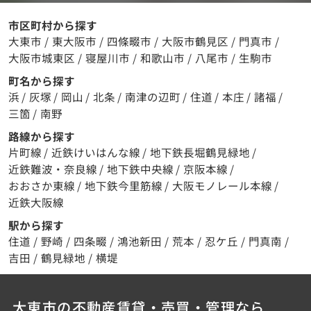
市区町村から探す
大東市
/
東大阪市
/
四條畷市
/
大阪市鶴見区
/
門真市
/
大阪市城東区
/
寝屋川市
/
和歌山市
/
八尾市
/
生駒市
町名から探す
浜
/
灰塚
/
岡山
/
北条
/
南津の辺町
/
住道
/
本庄
/
諸福
/
三箇
/
南野
路線から探す
片町線
/
近鉄けいはんな線
/
地下鉄長堀鶴見緑地
/
近鉄難波・奈良線
/
地下鉄中央線
/
京阪本線
/
おおさか東線
/
地下鉄今里筋線
/
大阪モノレール本線
/
近鉄大阪線
駅から探す
住道
/
野崎
/
四条畷
/
鴻池新田
/
荒本
/
忍ケ丘
/
門真南
/
吉田
/
鶴見緑地
/
横堤
大東市の不動産賃貸・売買・管理なら