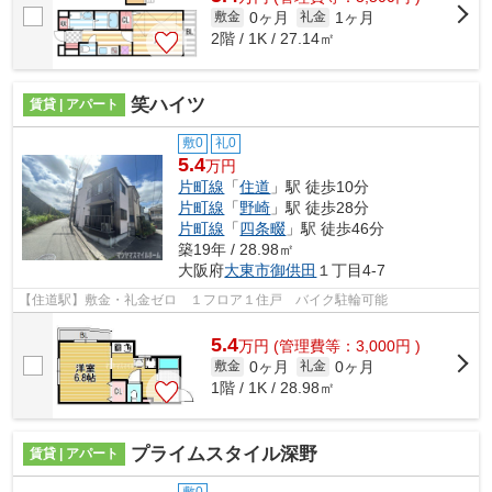
0ヶ月
1ヶ月
敷金
礼金
2階 / 1K / 27.14㎡
笑ハイツ
賃貸 | アパート
敷0
礼0
5.4
万円
片町線
「
住道
」駅 徒歩10分
片町線
「
野崎
」駅 徒歩28分
片町線
「
四条畷
」駅 徒歩46分
築19年 / 28.98㎡
大阪府
大東市
御供田
１丁目4-7
【住道駅】敷金・礼金ゼロ １フロア１住戸 バイク駐輪可能
5.4
万
円
(管理費等：3,000円 )
0ヶ月
0ヶ月
敷金
礼金
1階 / 1K / 28.98㎡
プライムスタイル深野
賃貸 | アパート
敷0