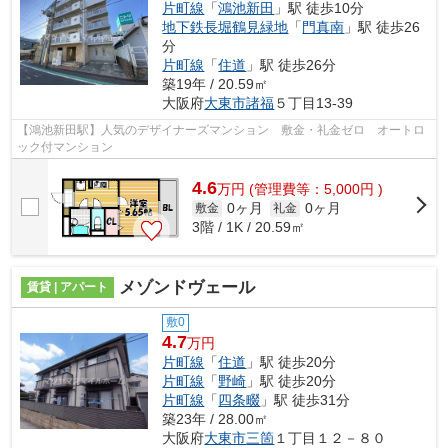
片町線
「
鴻池新田
」駅 徒歩10分
地下鉄長堀鶴見緑地
「
門真南
」駅 徒歩26
分
片町線
「
住道
」駅 徒歩26分
築19年 / 20.59㎡
大阪府
大東市
諸福
５丁目13-39
【鴻池新田駅】人気のデザイナーズマンション 敷金・礼金ゼロ オートロ
ック付マンション
4.6
万
円
(管理費等：5,000円 )
0ヶ月
0ヶ月
敷金
礼金
3階 / 1K / 20.59㎡
メゾンドヴェール
賃貸 | アパート
敷0
4.7
万円
片町線
「
住道
」駅 徒歩20分
片町線
「
野崎
」駅 徒歩20分
片町線
「
四条畷
」駅 徒歩31分
築23年 / 28.00㎡
大阪府
大東市
三箇
１丁目１２－８０