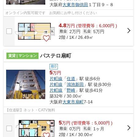
大阪府
大東市
御供田
１丁目９－８
オンライン内覧可能です お気軽にお申し付けください
4.8
万
円
(管理費等：6,000円 )
2万円
5万円
敷金
礼金
2階 / 1K / 26.49㎡
パステロ扇町
賃貸 | マンション
敷0
5
万円
片町線
「
住道
」駅 徒歩6分
片町線
「
鴻池新田
」駅 徒歩30分
片町線
「
野崎
」駅 徒歩41分
築32年 / 30.00㎡
大阪府
大東市
扇町
7-14
【住道駅】ネット・CATV無料
5
万
円
(管理費等：5,000円 )
0万円
1ヶ月
敷金
礼金
2階 / 1K / 30.00㎡