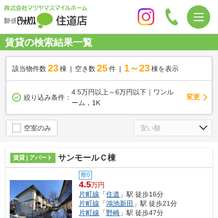
賃貸の検索結果一覧
23
25
1～23
該当物件数
棟
空き数
件
棟を表示
4.5万円以上～6万円以下｜ワンル
変更
絞り込み条件：
ーム，1K
空室のみ
サンモールＣ棟
賃貸 | アパート
敷0
4.5
万円
片町線
「
住道
」駅 徒歩16分
片町線
「
鴻池新田
」駅 徒歩21分
片町線
「
野崎
」駅 徒歩47分