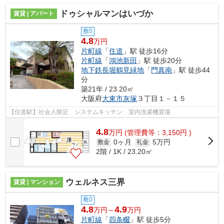
ドゥシャルマンはいづか
賃貸 | アパート
敷0
4.8
万円
片町線
「
住道
」駅 徒歩16分
片町線
「
鴻池新田
」駅 徒歩20分
地下鉄長堀鶴見緑地
「
門真南
」駅 徒歩44
分
築21年 / 23.20㎡
大阪府
大東市
灰塚
３丁目１－１５
【住道駅】社会人限定 システムキッチン 室内洗濯機置場
4.8
万
円
(管理費等：3,150円 )
0ヶ月
5万円
敷金
礼金
2階 / 1K / 23.20㎡
ウェルネス三界
賃貸 | マンション
敷0
4.8
4.9
万円～
万円
片町線
「
四条畷
」駅 徒歩5分