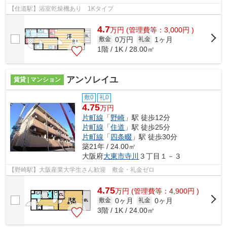
【住道駅】浴室乾燥機あり 1Kタイプ
4.7
万
円
(管理費等：3,000円 )
0万円
1ヶ月
敷金
礼金
1階 / 1K / 28.00㎡
アンソレイユ
賃貸 | マンション
敷0
礼0
4.75
万円
片町線
「
野崎
」駅 徒歩12分
片町線
「
住道
」駅 徒歩25分
片町線
「
四条畷
」駅 徒歩30分
築21年 / 24.00㎡
大阪府
大東市
寺川
３丁目１－３
【野崎駅】大阪産業大学生さん歓迎 敷金・礼金ゼロ
4.75
万
円
(管理費等：4,900円 )
0ヶ月
0ヶ月
敷金
礼金
3階 / 1K / 24.00㎡