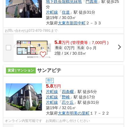
地下鉄長堀鶴見緑地
「
門真南
」駅 徒歩25
分
片町線
「
住道
」駅 徒歩31分
築19年 / 30.03㎡
大阪府
大東市
新田中町
２－３３
お問い合わせは072-870-7891まで
5.8
万
円
(管理費等：7,000円 )
0万円
0ヶ月
敷金
礼金
2階 / 1K / 30.03㎡
サンアビテ
賃貸 | マンション
敷0
5.8
万円
片町線
「
四条畷
」駅 徒歩5分
片町線
「
野崎
」駅 徒歩17分
片町線
「
忍ケ丘
」駅 徒歩31分
築19年 / 32.01㎡
大阪府
大東市
明美の里町
１７－２２
オンライン内覧可能です お気軽にお申し付けください