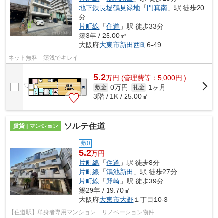
地下鉄長堀鶴見緑地
「
門真南
」駅 徒歩20
分
片町線
「
住道
」駅 徒歩33分
築3年 / 25.00㎡
大阪府
大東市
新田西町
6-49
ネット無料 築浅でキレイ
5.2
万
円
(管理費等：5,000円 )
0万円
1ヶ月
敷金
礼金
3階 / 1K / 25.00㎡
ソルテ住道
賃貸 | マンション
敷0
5.2
万円
片町線
「
住道
」駅 徒歩8分
片町線
「
鴻池新田
」駅 徒歩27分
片町線
「
野崎
」駅 徒歩39分
築29年 / 19.70㎡
大阪府
大東市
大野
１丁目10-3
【住道駅】単身者専用マンション リノベーション物件