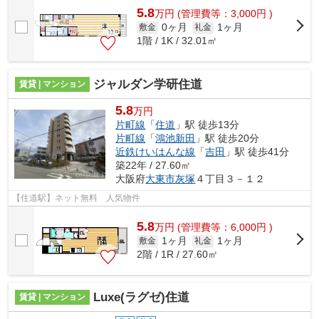
5.8
万
円
(管理費等：3,000円 )
0ヶ月
1ヶ月
敷金
礼金
1階 / 1K / 32.01㎡
ジャルダン学研住道
賃貸 | マンション
5.8
万円
片町線
「
住道
」駅 徒歩13分
片町線
「
鴻池新田
」駅 徒歩20分
近鉄けいはんな線
「
吉田
」駅 徒歩41分
築22年 / 27.60㎡
大阪府
大東市
灰塚
４丁目３－１２
【住道駅】ネット無料 人気物件
5.8
万
円
(管理費等：6,000円 )
1ヶ月
1ヶ月
敷金
礼金
2階 / 1R / 27.60㎡
Luxe(ラグゼ)住道
賃貸 | マンション