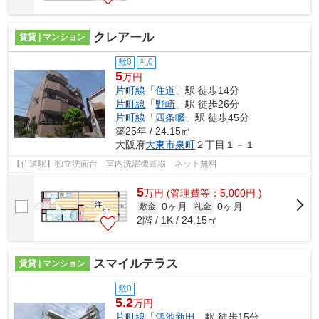
クレアール
賃貸 | マンション
敷0
礼0
5
万円
片町線
「
住道
」駅 徒歩14分
片町線
「
野崎
」駅 徒歩26分
片町線
「
四条畷
」駅 徒歩45分
築25年 / 24.15㎡
大阪府
大東市
泉町
２丁目１－１
【住道駅】独立洗面台 室内洗濯機置場 ネット無料
5
万
円
(管理費等：5,000円 )
0ヶ月
0ヶ月
敷金
礼金
2階 / 1K / 24.15㎡
スマイルテラス
賃貸 | マンション
敷0
5.2
万円
片町線
「
鴻池新田
」駅 徒歩15分