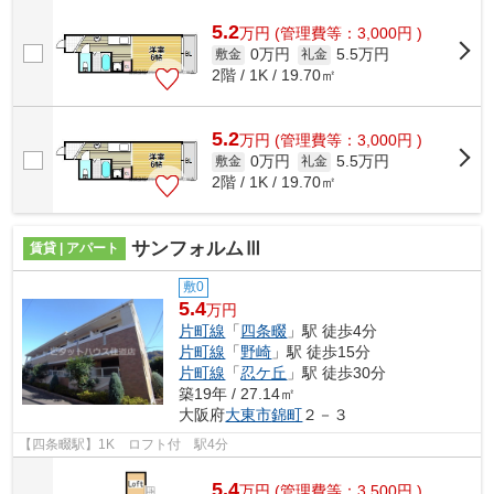
5.2
万
円
(管理費等：3,000円 )
0万円
5.5万円
敷金
礼金
2階 / 1K / 19.70㎡
5.2
万
円
(管理費等：3,000円 )
0万円
5.5万円
敷金
礼金
2階 / 1K / 19.70㎡
サンフォルムⅢ
賃貸 | アパート
敷0
5.4
万円
片町線
「
四条畷
」駅 徒歩4分
片町線
「
野崎
」駅 徒歩15分
片町線
「
忍ケ丘
」駅 徒歩30分
築19年 / 27.14㎡
大阪府
大東市
錦町
２－３
【四条畷駅】1K ロフト付 駅4分
5.4
万
円
(管理費等：3,500円 )