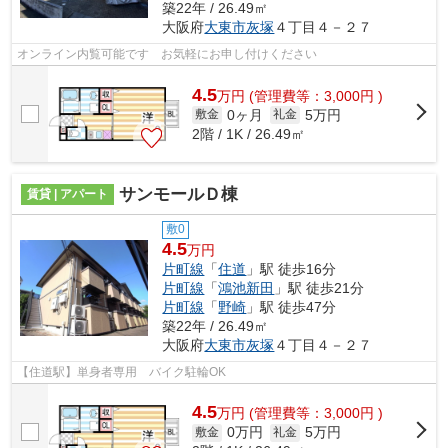
築22年 / 26.49㎡
大阪府
大東市
灰塚
４丁目４－２７
オンライン内覧可能です お気軽にお申し付けください
4.5
万
円
(管理費等：3,000円 )
0ヶ月
5万円
敷金
礼金
2階 / 1K / 26.49㎡
サンモールＤ棟
賃貸 | アパート
敷0
4.5
万円
片町線
「
住道
」駅 徒歩16分
片町線
「
鴻池新田
」駅 徒歩21分
片町線
「
野崎
」駅 徒歩47分
築22年 / 26.49㎡
大阪府
大東市
灰塚
４丁目４－２７
【住道駅】単身者専用 バイク駐輪OK
4.5
万
円
(管理費等：3,000円 )
0万円
5万円
敷金
礼金