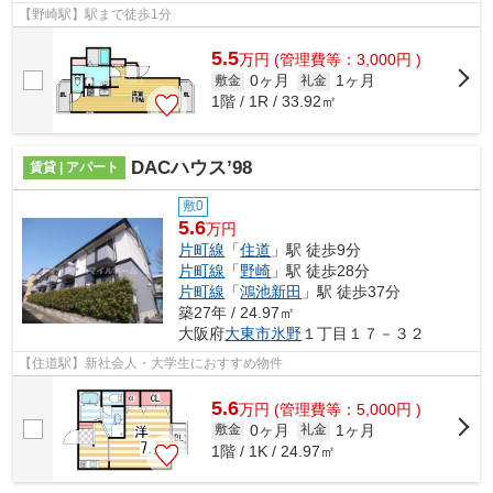
【野崎駅】駅まで徒歩1分
5.5
万
円
(管理費等：3,000円 )
0ヶ月
1ヶ月
敷金
礼金
1階 / 1R / 33.92㎡
DACハウス’98
賃貸 | アパート
敷0
5.6
万円
片町線
「
住道
」駅 徒歩9分
片町線
「
野崎
」駅 徒歩28分
片町線
「
鴻池新田
」駅 徒歩37分
築27年 / 24.97㎡
大阪府
大東市
氷野
１丁目１７－３２
【住道駅】新社会人・大学生におすすめ物件
5.6
万
円
(管理費等：5,000円 )
0ヶ月
1ヶ月
敷金
礼金
1階 / 1K / 24.97㎡