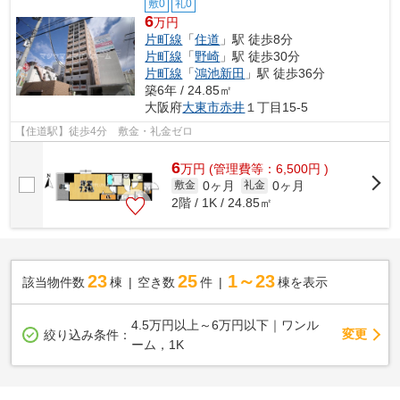
敷0
礼0
6
万円
片町線
「
住道
」駅 徒歩8分
片町線
「
野崎
」駅 徒歩30分
片町線
「
鴻池新田
」駅 徒歩36分
築6年 / 24.85㎡
大阪府
大東市
赤井
１丁目15-5
【住道駅】徒歩4分 敷金・礼金ゼロ
6
万
円
(管理費等：6,500円 )
0ヶ月
0ヶ月
敷金
礼金
2階 / 1K / 24.85㎡
23
25
1～23
該当物件数
棟
空き数
件
棟を表示
4.5万円以上～6万円以下｜ワンル
変更
絞り込み条件：
ーム，1K