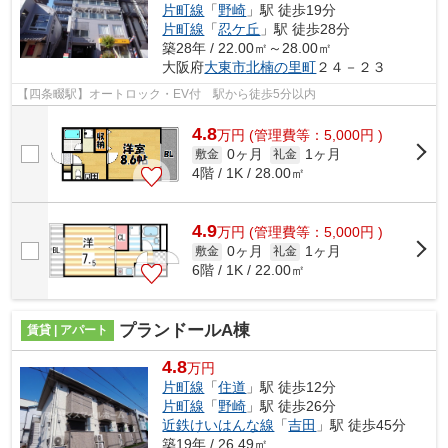
片町線
「
野崎
」駅 徒歩19分
片町線
「
忍ケ丘
」駅 徒歩28分
築28年 / 22.00㎡～28.00㎡
大阪府
大東市
北楠の里町
２４－２３
【四条畷駅】オートロック・EV付 駅から徒歩5分以内
4.8
万
円
(管理費等：5,000円 )
0ヶ月
1ヶ月
敷金
礼金
4階 / 1K / 28.00㎡
4.9
万
円
(管理費等：5,000円 )
0ヶ月
1ヶ月
敷金
礼金
6階 / 1K / 22.00㎡
プランドールA棟
賃貸 | アパート
4.8
万円
片町線
「
住道
」駅 徒歩12分
片町線
「
野崎
」駅 徒歩26分
近鉄けいはんな線
「
吉田
」駅 徒歩45分
築19年 / 26.49㎡