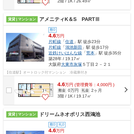
2階 / 1K / 26.49㎡
アメニティK＆S PARTⅢ
賃貸 | マンション
敷0
4.6
万円
片町線
「
住道
」駅 徒歩23分
片町線
「
鴻池新田
」駅 徒歩17分
近鉄けいはんな線
「
荒本
」駅 徒歩35分
築28年 / 19.17㎡
大阪府
大東市
灰塚
５丁目２－２１
【住道駅】オートロック付マンション 冷蔵庫付き
4.6
万
円
(管理費等：4,000円 )
0万円
2ヶ月
敷金
礼金
3階 / 1K / 19.17㎡
ドリームネオポリス西鴻池
賃貸 | マンション
敷0
礼0
4.6
万円