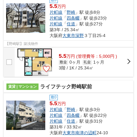
5.5
万円
片町線
「
野崎
」駅 徒歩8分
片町線
「
四条畷
」駅 徒歩23分
片町線
「
住道
」駅 徒歩27分
築3年 / 25.34㎡
大阪府
大東市
深野
３丁目25-4
【野崎駅】築浅物件
5.5
万
円
(管理費等：5,000円 )
0ヶ月
1ヶ月
敷金
礼金
3階 / 1K / 25.34㎡
ライフテック野崎駅前
賃貸 | マンション
敷0
5.5
万円
片町線
「
野崎
」駅 徒歩3分
片町線
「
四条畷
」駅 徒歩22分
片町線
「
住道
」駅 徒歩31分
築31年 / 33.92㎡
大阪府
大東市
南津の辺町
24-10