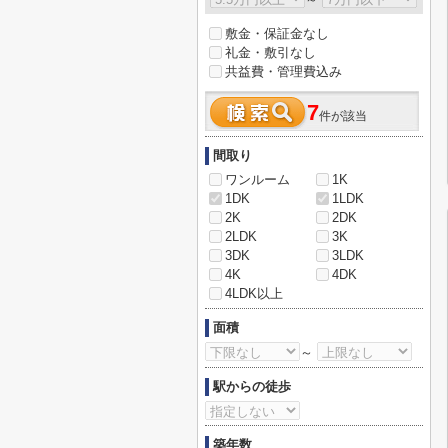
敷金・保証金なし
礼金・敷引なし
共益費・管理費込み
7
件が該当
間取り
ワンルーム
1K
1DK
1LDK
2K
2DK
2LDK
3K
3DK
3LDK
4K
4DK
4LDK以上
面積
～
駅からの徒歩
築年数