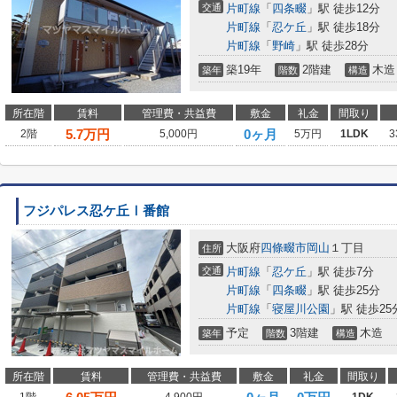
交通
片町線
「
四条畷
」駅 徒歩12分
片町線
「
忍ケ丘
」駅 徒歩18分
片町線
「
野崎
」駅 徒歩28分
築19年
2階建
木造
築年
階数
構造
所在階
賃料
管理費・共益費
敷金
礼金
間取り
5.7
万円
0ヶ月
2階
5,000円
5万円
1LDK
3
フジパレス忍ケ丘Ⅰ番館
大阪府
四條畷市
岡山
１丁目
住所
交通
片町線
「
忍ケ丘
」駅 徒歩7分
片町線
「
四条畷
」駅 徒歩25分
片町線
「
寝屋川公園
」駅 徒歩25
予定
3階建
木造
築年
階数
構造
所在階
賃料
管理費・共益費
敷金
礼金
間取り