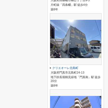
大阪府四條畷市楠公１丁目9-5
片町線「四条畷」駅 徒歩4分
築8年
クリエオーレ北島町
大阪府門真市北島町24-13
地下鉄長堀鶴見緑地「門真南」駅 徒歩
20分
築8年