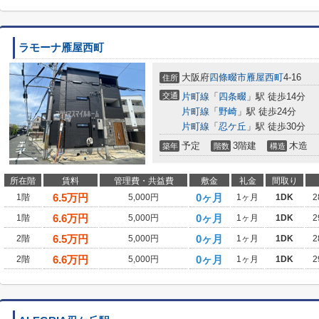
ラモーナ雁屋西町
大阪府
四條畷市
雁屋西町
4-16
住所
交通
片町線
「
四条畷
」駅 徒歩14分
片町線
「
野崎
」駅 徒歩24分
片町線
「
忍ケ丘
」駅 徒歩30分
予定
3階建
木造
築年
階数
構造
所在階
賃料
管理費・共益費
敷金
礼金
間取り
6.5
万円
0ヶ月
1階
5,000円
1ヶ月
1DK
2
6.6
万円
0ヶ月
1階
5,000円
1ヶ月
1DK
2
6.5
万円
0ヶ月
2階
5,000円
1ヶ月
1DK
2
6.6
万円
0ヶ月
2階
5,000円
1ヶ月
1DK
2