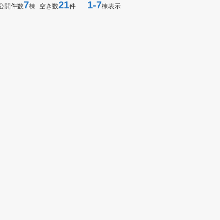
7
21
1-7
公開件数
棟 空き数
件
棟表示