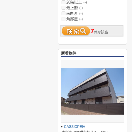
20階以上
(-)
最上階
(-)
南向き
(-)
角部屋
(-)
7
件が該当
新着物件
CASSIOPEIA