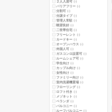
２人入居可
(-)
バリアフリー
(-)
分割可
(-)
分譲タイプ
(-)
管理人常駐
(-)
眺望良好
(-)
二世帯住宅
(-)
フリーレント
(-)
カードキー
(-)
オープンハウス
(-)
外国人可
(-)
ガスコンロ設置可
(-)
ルームシェア可
(-)
学生向け
(-)
カップル向け
(-)
女性向け
(-)
ファミリー向け
(-)
室内洗濯機置場
(-)
フローリング
(-)
ロフト付き
(-)
メゾネット
(-)
ベランダ
(-)
バルコニー
(-)
ルーフバルコニー
(-)