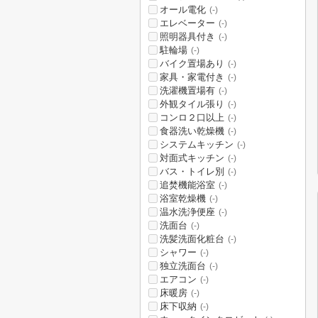
オール電化
(-)
エレベーター
(-)
照明器具付き
(-)
駐輪場
(-)
バイク置場あり
(-)
家具・家電付き
(-)
洗濯機置場有
(-)
外観タイル張り
(-)
コンロ２口以上
(-)
食器洗い乾燥機
(-)
システムキッチン
(-)
対面式キッチン
(-)
バス・トイレ別
(-)
追焚機能浴室
(-)
浴室乾燥機
(-)
温水洗浄便座
(-)
洗面台
(-)
洗髪洗面化粧台
(-)
シャワー
(-)
独立洗面台
(-)
エアコン
(-)
床暖房
(-)
床下収納
(-)