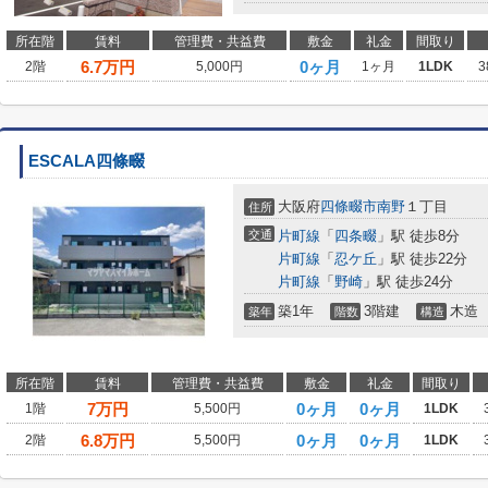
所在階
賃料
管理費・共益費
敷金
礼金
間取り
6.7
万円
0ヶ月
2階
5,000円
1ヶ月
1LDK
3
ESCALA四條畷
大阪府
四條畷市
南野
１丁目
住所
交通
片町線
「
四条畷
」駅 徒歩8分
片町線
「
忍ケ丘
」駅 徒歩22分
片町線
「
野崎
」駅 徒歩24分
築1年
3階建
木造
築年
階数
構造
所在階
賃料
管理費・共益費
敷金
礼金
間取り
7
万円
0ヶ月
0ヶ月
1階
5,500円
1LDK
6.8
万円
0ヶ月
0ヶ月
2階
5,500円
1LDK