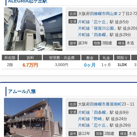
ALEGRIA忍ケ丘駅
大阪府
四條畷市
岡山東
２丁目2-7
住所
交通
片町線
「
忍ケ丘
」駅 徒歩5分
片町線
「
寝屋川公園
」駅 徒歩20
片町線
「
四条畷
」駅 徒歩29分
築3年
3階建
木造
築年
階数
構造
所在階
賃料
管理費・共益費
敷金
礼金
間取り
6.7
万円
0ヶ月
2階
3,000円
1ヶ月
1LDK
3
アムール八籏
大阪府
四條畷市
雁屋南町
23－11
住所
交通
片町線
「
四条畷
」駅 徒歩9分
片町線
「
野崎
」駅 徒歩24分
片町線
「
忍ケ丘
」駅 徒歩29分
築12年
2階建
木造
築年
階数
構造