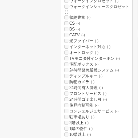
ウォークインクロゼット
(-)
ウォークインシューズクロゼット
(-)
収納豊富
(-)
CS
(-)
BS
(-)
CATV
(-)
光ファイバー
(-)
インターネット対応
(-)
オートロック
(-)
TVモニタ付インターホン
(-)
宅配ボックス
(-)
24時間緊急通報システム
(-)
ディンプルキー
(-)
防犯カメラ
(-)
24時間有人管理
(-)
フロントサービス
(-)
24時間ゴミ出し可
(-)
住戸内覧可能
(-)
コンシェルジュサービス
(-)
駐車場あり
(-)
2階以上
(-)
1階の物件
(-)
10階以上
(-)