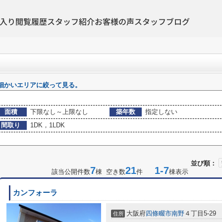
入り
閲覧履歴
スタッフ紹介
お客様の声
スタッフブログ
細かいエリアに絞って見る。
面積
下限なし～上限なし
築年数
指定しない
間取り
1DK，1LDK
並び順：
7
21
1-7
該当公開件数
棟 空き数
件
棟表示
カンフォーラ
大阪府
四條畷市
南野
４丁目5-29
住所