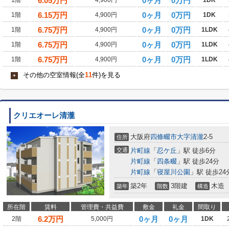
6.05
万円
0ヶ月
0万円
1階
4,900円
1DK
6.15
万円
0ヶ月
0万円
1階
4,900円
1DK
6.75
万円
0ヶ月
0万円
1階
4,900円
1LDK
6.75
万円
0ヶ月
0万円
1階
4,900円
1LDK
6.75
万円
0ヶ月
0万円
1階
4,900円
1LDK
その他の空室情報(全
11
件)を見る
+
クリエオーレ清瀧
大阪府
四條畷市
大字清瀧
2-5
住所
交通
片町線
「
忍ケ丘
」駅 徒歩6分
片町線
「
四条畷
」駅 徒歩24分
片町線
「
寝屋川公園
」駅 徒歩24
築2年
3階建
木造
築年
階数
構造
所在階
賃料
管理費・共益費
敷金
礼金
間取り
6.2
万円
0ヶ月
0ヶ月
2階
5,000円
1DK