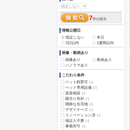
7
件が該当
情報公開日
指定しない
本日
3日以内
1週間以内
画像・動画あり
画像あり
動画あり
パノラマあり
こだわり条件
ペット飼育可
(-)
ペット専用設備
(-)
楽器相談
(-)
陽当り良好
(-)
閑静な住宅地
(-)
デザイナーズ
(-)
リノベーション済
(-)
保証人不要
(-)
事務所可
(-)