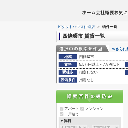
ホーム
会社概要
お気に
ピタットハウス住道店
>
物件一覧
四條畷市 賃貸一覧
≫さらに
地域
四條畷市
賃料
5.5万円以上～7万円以下
駅徒歩
指定しない
設備条件
指定なし
アパート
マンション
一戸建て
▼賃料
～