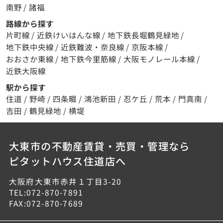
南野
/
諸福
路線から探す
片町線
/
近鉄けいはんな線
/
地下鉄長堀鶴見緑地
/
地下鉄中央線
/
近鉄難波・奈良線
/
京阪本線
/
おおさか東線
/
地下鉄今里筋線
/
大阪モノレール本線
/
近鉄大阪線
駅から探す
住道
/
野崎
/
四条畷
/
鴻池新田
/
忍ケ丘
/
荒本
/
門真南
/
吉田
/
鶴見緑地
/
横堤
大東市の不動産賃貸・売買・管理なら
ピタットハウス住道店へ
大阪府大東市赤井１丁目3-20
TEL:072-870-7891
FAX:072-870-7689