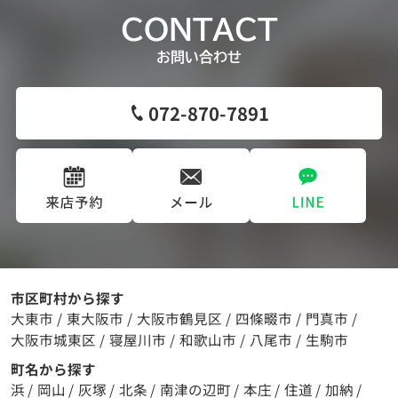
CONTACT
お問い合わせ
072-870-7891
市区町村から探す
大東市
/
東大阪市
/
大阪市鶴見区
/
四條畷市
/
門真市
/
大阪市城東区
/
寝屋川市
/
和歌山市
/
八尾市
/
生駒市
町名から探す
浜
/
岡山
/
灰塚
/
北条
/
南津の辺町
/
本庄
/
住道
/
加納
/