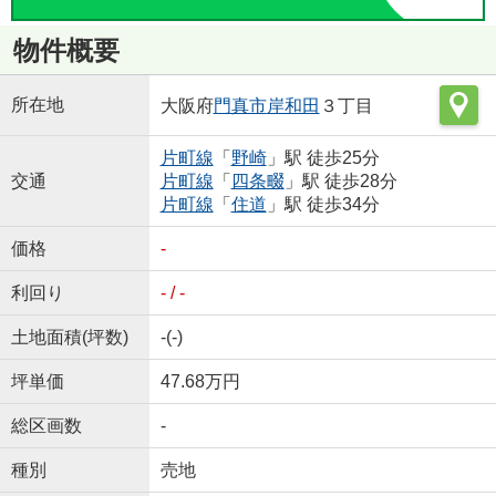
物件概要
所在地
大阪府
門真市
岸和田
３丁目
片町線
「
野崎
」駅 徒歩25分
交通
片町線
「
四条畷
」駅 徒歩28分
片町線
「
住道
」駅 徒歩34分
価格
-
利回り
- / -
土地面積(坪数)
-(-)
坪単価
47.68万円
総区画数
-
種別
売地