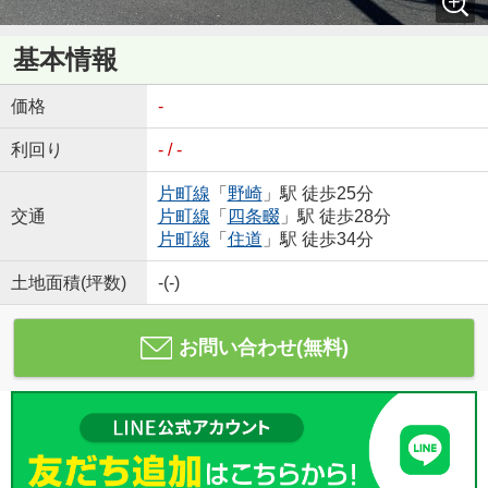
基本情報
価格
-
利回り
- / -
片町線
「
野崎
」駅 徒歩25分
交通
片町線
「
四条畷
」駅 徒歩28分
片町線
「
住道
」駅 徒歩34分
土地面積(坪数)
-(-)
お問い合わせ(無料)