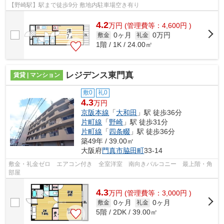
【野崎駅】駅まで徒歩9分 敷地内駐車場空き有り
4.2
万
円
(管理費等：4,600円 )
0ヶ月
0万円
敷金
礼金
1階 / 1K / 24.00㎡
レジデンス東門真
賃貸 | マンション
敷0
礼0
4.3
万円
京阪本線
「
大和田
」駅 徒歩36分
片町線
「
野崎
」駅 徒歩31分
片町線
「
四条畷
」駅 徒歩36分
築49年 / 39.00㎡
大阪府
門真市
脇田町
33-14
敷金・礼金ゼロ エアコン付き 全室洋室 南向きバルコニー 最上階・角
部屋
4.3
万
円
(管理費等：3,000円 )
0ヶ月
0ヶ月
敷金
礼金
5階 / 2DK / 39.00㎡