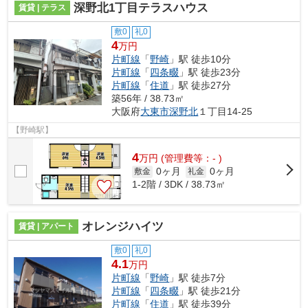
深野北1丁目テラスハウス
賃貸 | テラス
敷0
礼0
4
万円
片町線
「
野崎
」駅 徒歩10分
片町線
「
四条畷
」駅 徒歩23分
片町線
「
住道
」駅 徒歩27分
築56年 / 38.73㎡
大阪府
大東市
深野北
１丁目14-25
【野崎駅】
4
万
円
(管理費等：- )
0ヶ月
0ヶ月
敷金
礼金
1-2階 / 3DK / 38.73㎡
オレンジハイツ
賃貸 | アパート
敷0
礼0
4.1
万円
片町線
「
野崎
」駅 徒歩7分
片町線
「
四条畷
」駅 徒歩21分
片町線
「
住道
」駅 徒歩39分