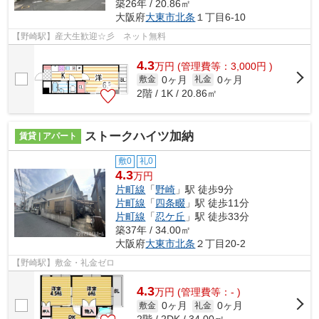
築26年 / 20.86㎡
大阪府
大東市
北条
１丁目6-10
【野崎駅】産大生歓迎☆彡 ネット無料
4.3
万
円
(管理費等：3,000円 )
0ヶ月
0ヶ月
敷金
礼金
2階 / 1K / 20.86㎡
ストークハイツ加納
賃貸 | アパート
敷0
礼0
4.3
万円
片町線
「
野崎
」駅 徒歩9分
片町線
「
四条畷
」駅 徒歩11分
片町線
「
忍ケ丘
」駅 徒歩33分
築37年 / 34.00㎡
大阪府
大東市
北条
２丁目20-2
【野崎駅】敷金・礼金ゼロ
4.3
万
円
(管理費等：- )
0ヶ月
0ヶ月
敷金
礼金