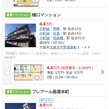
2階 / 2DK / 34.00㎡
樋口マンション
賃貸 | マンション
4.4
万円
片町線
「
野崎
」駅 徒歩12分
片町線
「
住道
」駅 徒歩24分
片町線
「
四条畷
」駅 徒歩31分
築66年 / 50.00㎡
大阪府
大東市
平野屋新町
１－４４
【野崎駅】室内キレイに改装済み 新婚さんファミリーさん歓迎 小型犬・
猫飼育可
4.4
万
円
(管理費等：6,000円 )
5万円
5万円
敷金
礼金
2階 / 2LDK / 50.00㎡
プレアール蔀屋本町
賃貸 | マンション
敷0
礼0
4.5
万円