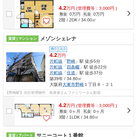
4.2
万
円
(管理費等：3,000円 )
0万円
0万円
敷金
礼金
2階 / 2DK / 34.00㎡
メゾンシェレナ
賃貸 | マンション
敷0
礼0
4.2
万円
片町線
「
野崎
」駅 徒歩5分
片町線
「
四条畷
」駅 徒歩22分
片町線
「
住道
」駅 徒歩37分
築39年 / 34.80㎡
大阪府
大東市
野崎
１丁目８－２１
【野崎駅】当社管理物件 単身者さんファミリーさん歓迎
4.2
万
円
(管理費等：3,000円 )
0ヶ月
0ヶ月
敷金
礼金
3階 / 1LDK / 34.80㎡
サニーコート１番館
賃貸 | アパート