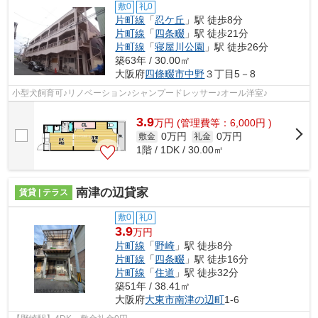
敷0
礼0
片町線
「
忍ケ丘
」駅 徒歩8分
片町線
「
四条畷
」駅 徒歩21分
片町線
「
寝屋川公園
」駅 徒歩26分
築63年 / 30.00㎡
大阪府
四條畷市
中野
３丁目5－8
小型犬飼育可♪リノベーション♪シャンプードレッサー♪オール洋室♪
3.9
万
円
(管理費等：6,000円 )
0万円
0万円
敷金
礼金
1階 / 1DK / 30.00㎡
南津の辺貸家
賃貸 | テラス
敷0
礼0
3.9
万円
片町線
「
野崎
」駅 徒歩8分
片町線
「
四条畷
」駅 徒歩16分
片町線
「
住道
」駅 徒歩32分
築51年 / 38.41㎡
大阪府
大東市
南津の辺町
1-6