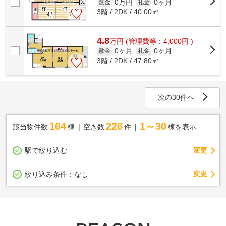
0万円
0ヶ月
敷金
礼金
3階 / 2DK / 40.00㎡
4.8
万
円
(管理費等：4,000円 )
0ヶ月
0ヶ月
敷金
礼金
3階 / 2DK / 47.80㎡
次の30件へ
164
226
1～30
該当物件数
棟
空き数
件
棟を表示
駅で絞り込む
変更
変更
絞り込み条件：
なし