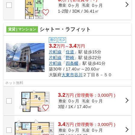
0ヶ月
0ヶ月
敷金
礼金
1-2階 / 3DK / 36.41㎡
シャトー・ラフィット
賃貸 | マンション
敷0
礼0
3.2
3.4
万円～
万円
片町線
「
住道
」駅 徒歩15分
片町線
「
野崎
」駅 徒歩22分
片町線
「
四条畷
」駅 徒歩41分
築30年 / 17.40㎡～20.60㎡
大阪府
大東市
谷川
２丁目８－５０
ネット無料
3.2
万
円
(管理費等：3,000円 )
0ヶ月
0ヶ月
敷金
礼金
3階 / 1K / 17.40㎡
3.4
万
円
(管理費等：3,000円 )
0ヶ月
0ヶ月
敷金
礼金