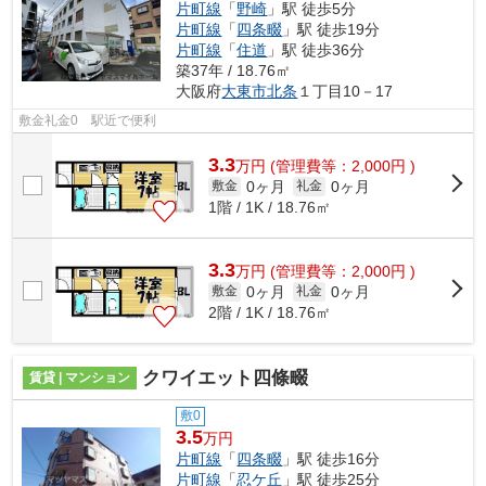
片町線
「
野崎
」駅 徒歩5分
片町線
「
四条畷
」駅 徒歩19分
片町線
「
住道
」駅 徒歩36分
築37年 / 18.76㎡
大阪府
大東市
北条
１丁目10－17
敷金礼金0 駅近で便利
3.3
万
円
(管理費等：2,000円 )
0ヶ月
0ヶ月
敷金
礼金
1階 / 1K / 18.76㎡
3.3
万
円
(管理費等：2,000円 )
0ヶ月
0ヶ月
敷金
礼金
2階 / 1K / 18.76㎡
クワイエット四條畷
賃貸 | マンション
敷0
3.5
万円
片町線
「
四条畷
」駅 徒歩16分
片町線
「
忍ケ丘
」駅 徒歩25分