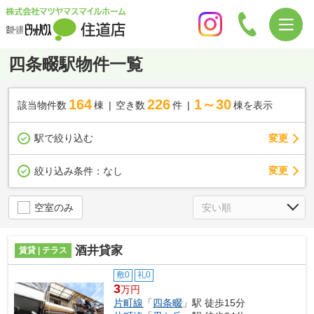
四条畷駅物件一覧
164
226
1～30
該当物件数
棟
空き数
件
棟を表示
駅で絞り込む
変更
変更
絞り込み条件：
なし
空室のみ
酒井貸家
賃貸 | テラス
敷0
礼0
3
万円
片町線
「
四条畷
」駅 徒歩15分