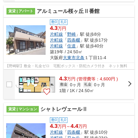
アルミュール桜ヶ丘Ⅱ番館
賃貸 | アパート
敷0
礼0
4.3
万円
片町線
「
野崎
」駅 徒歩8分
片町線
「
四条畷
」駅 徒歩17分
片町線
「
住道
」駅 徒歩40分
築19年 / 24.50㎡
大阪府
大東市
北条
１丁目11-4
【野崎駅】敷金・礼金ゼロ 宅配ボックス・防犯カメラ付き ネット無料
4.3
万
円
(管理費等：4,600円 )
0ヶ月
0ヶ月
敷金
礼金
1階 / 1K / 24.50㎡
シャトレヴェールⅡ
賃貸 | マンション
敷0
礼0
4.3
4.4
万円～
万円
片町線
「
四条畷
」駅 徒歩10分