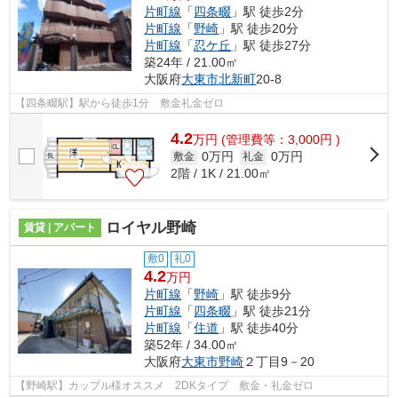
片町線
「
四条畷
」駅 徒歩2分
片町線
「
野崎
」駅 徒歩20分
片町線
「
忍ケ丘
」駅 徒歩27分
築24年 / 21.00㎡
大阪府
大東市
北新町
20-8
【四条畷駅】駅から徒歩1分 敷金礼金ゼロ
4.2
万
円
(管理費等：3,000円 )
0万円
0万円
敷金
礼金
2階 / 1K / 21.00㎡
ロイヤル野崎
賃貸 | アパート
敷0
礼0
4.2
万円
片町線
「
野崎
」駅 徒歩9分
片町線
「
四条畷
」駅 徒歩21分
片町線
「
住道
」駅 徒歩40分
築52年 / 34.00㎡
大阪府
大東市
野崎
２丁目9－20
【野崎駅】カップル様オススメ 2DKタイプ 敷金・礼金ゼロ