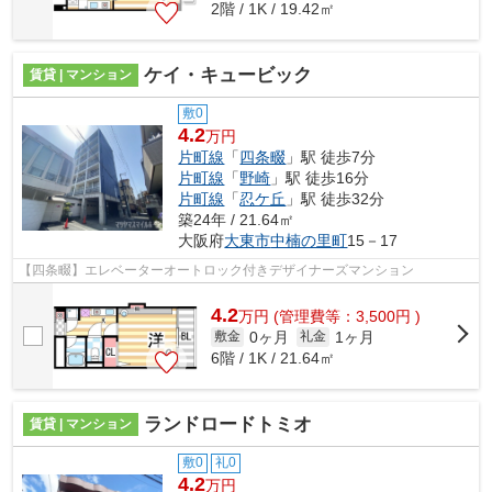
2階 / 1K / 19.42㎡
ケイ・キュービック
賃貸 | マンション
敷0
4.2
万円
片町線
「
四条畷
」駅 徒歩7分
片町線
「
野崎
」駅 徒歩16分
片町線
「
忍ケ丘
」駅 徒歩32分
築24年 / 21.64㎡
大阪府
大東市
中楠の里町
15－17
【四条畷】エレベーターオートロック付きデザイナーズマンション
4.2
万
円
(管理費等：3,500円 )
0ヶ月
1ヶ月
敷金
礼金
6階 / 1K / 21.64㎡
ランドロードトミオ
賃貸 | マンション
敷0
礼0
4.2
万円