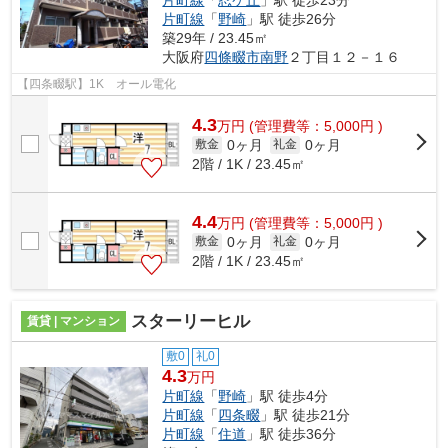
片町線
「
忍ケ丘
」駅 徒歩23分
片町線
「
野崎
」駅 徒歩26分
築29年 / 23.45㎡
大阪府
四條畷市
南野
２丁目１２－１６
【四条畷駅】1K オール電化
4.3
万
円
(管理費等：5,000円 )
0ヶ月
0ヶ月
敷金
礼金
2階 / 1K / 23.45㎡
4.4
万
円
(管理費等：5,000円 )
0ヶ月
0ヶ月
敷金
礼金
2階 / 1K / 23.45㎡
スターリーヒル
賃貸 | マンション
敷0
礼0
4.3
万円
片町線
「
野崎
」駅 徒歩4分
片町線
「
四条畷
」駅 徒歩21分
片町線
「
住道
」駅 徒歩36分