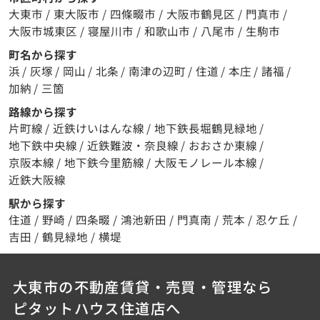
大東市
/
東大阪市
/
四條畷市
/
大阪市鶴見区
/
門真市
/
大阪市城東区
/
寝屋川市
/
和歌山市
/
八尾市
/
生駒市
町名から探す
浜
/
灰塚
/
岡山
/
北条
/
南津の辺町
/
住道
/
本庄
/
諸福
/
加納
/
三箇
路線から探す
片町線
/
近鉄けいはんな線
/
地下鉄長堀鶴見緑地
/
地下鉄中央線
/
近鉄難波・奈良線
/
おおさか東線
/
京阪本線
/
地下鉄今里筋線
/
大阪モノレール本線
/
近鉄大阪線
駅から探す
住道
/
野崎
/
四条畷
/
鴻池新田
/
門真南
/
荒本
/
忍ケ丘
/
吉田
/
鶴見緑地
/
横堤
大東市の不動産賃貸・売買・管理なら
ピタットハウス住道店へ