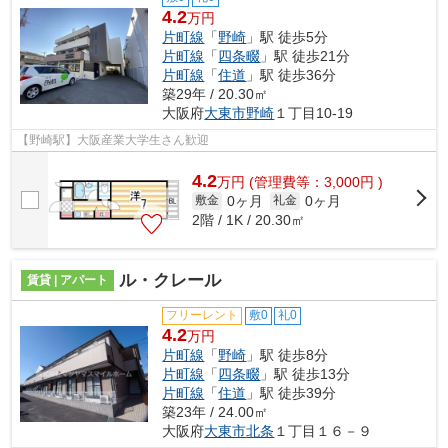
4.2
万円
片町線
「
野崎
」駅 徒歩5分
片町線
「
四条畷
」駅 徒歩21分
片町線
「
住道
」駅 徒歩36分
築29年 / 20.30㎡
大阪府
大東市
野崎
１丁目10-19
【野崎駅】大阪産業大学生さん歓迎
4.2
万
円
(管理費等：3,000円 )
0ヶ月
0ヶ月
敷金
礼金
2階 / 1K / 20.30㎡
ル・クレール
賃貸 | アパート
フリーレント
敷0
礼0
4.2
万円
片町線
「
野崎
」駅 徒歩8分
片町線
「
四条畷
」駅 徒歩13分
片町線
「
住道
」駅 徒歩39分
築23年 / 24.00㎡
大阪府
大東市
北条
１丁目１６－９