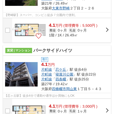
築21年 / 26.49㎡
大阪府
大東市
野崎
２丁目２－２６
【野崎駅】スーパー、コンビニ徒歩７分圏内で便利。
4.1
万
円
(管理費等：5,500円 )
0ヶ月
0ヶ月
敷金
礼金
1階 / 1K / 26.49㎡
パークサイドハイツ
賃貸 | マンション
敷0
4.1
万円
片町線
「
忍ケ丘
」駅 徒歩4分
片町線
「
寝屋川公園
」駅 徒歩22分
片町線
「
四条畷
」駅 徒歩25分
築27年 / 19.42㎡
大阪府
四條畷市
岡山東
１丁目５－４３
【忍ヶ丘駅】徒歩4分で通勤や通学ほか買物にもOK
4.1
万
円
(管理費等：3,000円 )
0ヶ月
1ヶ月
敷金
礼金