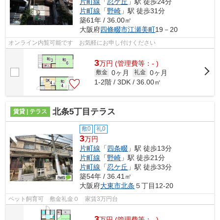
片町線
「
忍ケ丘
」駅 徒歩24分
片町線
「
野崎
」駅 徒歩31分
築61年 / 36.00㎡
大阪府
四條畷市
江瀬美町
19－20
オンライン内覧可能です お気軽にお申し付けください
3
万
円
(管理費等：- )
0ヶ月
0ヶ月
敷金
礼金
1-2階 / 3DK / 36.00㎡
北条5丁目テラス
賃貸 | テラス
敷0
礼0
3
万円
片町線
「
四条畷
」駅 徒歩13分
片町線
「
野崎
」駅 徒歩21分
片町線
「
忍ケ丘
」駅 徒歩33分
築54年 / 36.41㎡
大阪府
大東市
北条
５丁目12-20
ペット飼育可 敷金礼金０ 家賃3万円台
3
万
円
(管理費等：- )