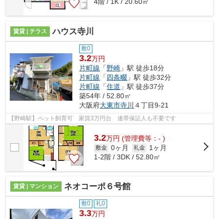
4階 / 1K / 20.60㎡
ハウス寺川
賃貸 | テラス
敷0
3.2
万円
片町線
「
野崎
」駅 徒歩18分
片町線
「
四条畷
」駅 徒歩32分
片町線
「
住道
」駅 徒歩37分
築54年 / 52.80㎡
大阪府
大東市
寺川
４丁目9-21
【野崎駅】ペット飼育可 家賃3万円台 連帯保証人も不要です
3.2
万
円
(管理費等：- )
0ヶ月
1ヶ月
敷金
礼金
1-2階 / 3DK / 52.80㎡
ネオコーポ６号館
賃貸 | マンション
敷0
礼0
3.3
万円