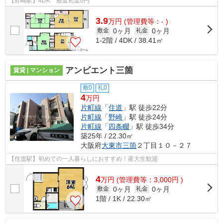
【野崎駅】4DK 敷金礼金0円
3.9
万
円
(管理費等：- )
0ヶ月
0ヶ月
敷金
礼金
1-2階 / 4DK / 38.41㎡
アンビエント三箇
賃貸 | マンション
敷0
礼0
4
万円
片町線
「
住道
」駅 徒歩22分
片町線
「
野崎
」駅 徒歩24分
片町線
「
四条畷
」駅 徒歩34分
築25年 / 22.30㎡
大阪府
大東市
三箇
２丁目１０－２７
【住道駅】初めての一人暮らしにおすすめ！産大生歓迎
4
万
円
(管理費等：3,000円 )
0ヶ月
0ヶ月
敷金
礼金
1階 / 1K / 22.30㎡