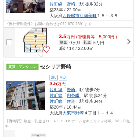
片町線
「
野崎
」駅 徒歩32分
築23年 / 22.00㎡
大阪府
四條畷市
江瀬美町
１５－３８
《弊社管理物件》お問い合わせは072-870-7891まで
3.5
万
円
(管理費等：5,000円 )
0ヶ月
5万円
敷金
礼金
3階 / 1K / 22.00㎡
セシリア野崎
賃貸 | マンション
敷0
礼0
3.5
万円
片町線
「
野崎
」駅 徒歩7分
片町線
「
四条畷
」駅 徒歩24分
片町線
「
住道
」駅 徒歩34分
築20年 / 18.44㎡
大阪府
大東市
野崎
４丁目１－１４
【野崎駅】敷金・礼金ゼロ ＡＬＳＯＫホームセキュリティ搭載 Wi－Fi無
料