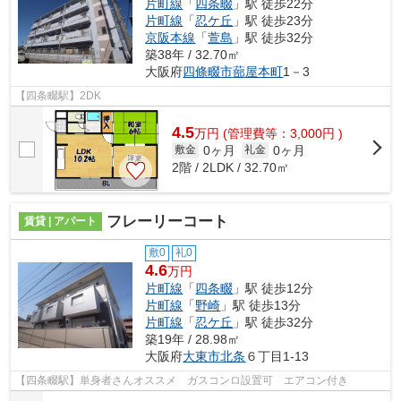
片町線
「
四条畷
」駅 徒歩22分
片町線
「
忍ケ丘
」駅 徒歩23分
京阪本線
「
萱島
」駅 徒歩32分
築38年 / 32.70㎡
大阪府
四條畷市
蔀屋本町
1－3
【四条畷駅】2DK
4.5
万
円
(管理費等：3,000円 )
0ヶ月
0ヶ月
敷金
礼金
2階 / 2LDK / 32.70㎡
フレーリーコート
賃貸 | アパート
敷0
礼0
4.6
万円
片町線
「
四条畷
」駅 徒歩12分
片町線
「
野崎
」駅 徒歩13分
片町線
「
忍ケ丘
」駅 徒歩32分
築19年 / 28.98㎡
大阪府
大東市
北条
６丁目1-13
【四条畷駅】単身者さんオススメ ガスコンロ設置可 エアコン付き