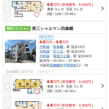
4.6
万
円
(管理費等：5,500円 )
0ヶ月
0ヶ月
敷金
礼金
2階 / 1DK / 28.98㎡
第三シャルマン四條畷
賃貸 | マンション
敷0
礼0
4.6
4.8
万円～
万円
片町線
「
四条畷
」駅 徒歩14分
片町線
「
忍ケ丘
」駅 徒歩16分
片町線
「
寝屋川公園
」駅 徒歩34分
築36年 / 40.00㎡～47.80㎡
大阪府
四條畷市
中野新町
12－39
【四条畷駅】全室洋室 ２ＤＫタイプ
4.8
万
円
(管理費等：4,000円 )
0ヶ月
0ヶ月
敷金
礼金
2階 / 2DK / 43.00㎡
4.6
万
円
(管理費等：4,000円 )