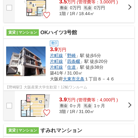
3.5
万
円
(管理費等：3,000円 )
0万円
0万円
敷金
礼金
1階 / 1R / 18.44㎡
OKハイツ3号館
賃貸 | マンション
敷0
3.9
万円
片町線
「
野崎
」駅 徒歩5分
片町線
「
四条畷
」駅 徒歩20分
片町線
「
住道
」駅 徒歩38分
築41年 / 31.00㎡
大阪府
大東市
北条
１丁目８－４６
【野崎駅】大阪産業大学生歓迎！12帖ワンルーム
3.9
万
円
(管理費等：4,000円 )
0ヶ月
1ヶ月
敷金
礼金
3階 / 1R / 31.00㎡
すみれマンション
賃貸 | マンション