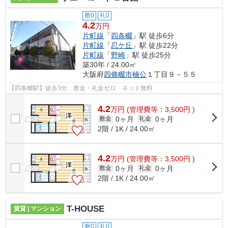
敷0
礼0
4.2
万円
片町線
「
四条畷
」駅 徒歩6分
片町線
「
忍ケ丘
」駅 徒歩22分
片町線
「
野崎
」駅 徒歩25分
築30年 / 24.00㎡
大阪府
四條畷市
楠公
１丁目９－５５
【四条畷駅】徒歩3分 敷金・礼金ゼロ ネット無料
4.2
万
円
(管理費等：3,500円 )
0ヶ月
0ヶ月
敷金
礼金
2階 / 1K / 24.00㎡
4.2
万
円
(管理費等：3,500円 )
0ヶ月
0ヶ月
敷金
礼金
2階 / 1K / 24.00㎡
T-HOUSE
賃貸 | マンション
敷0
礼0