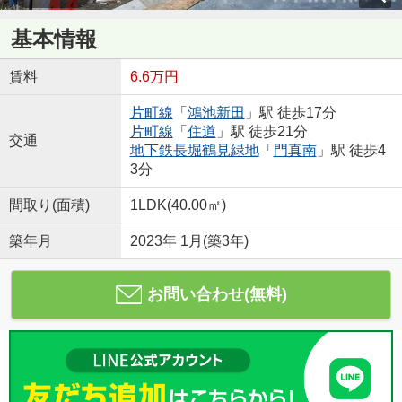
基本情報
賃料
6.6万円
片町線
「
鴻池新田
」駅 徒歩17分
片町線
「
住道
」駅 徒歩21分
交通
地下鉄長堀鶴見緑地
「
門真南
」駅 徒歩4
3分
間取り(面積)
1LDK(40.00㎡)
築年月
2023年 1月(築3年)
お問い合わせ(無料)