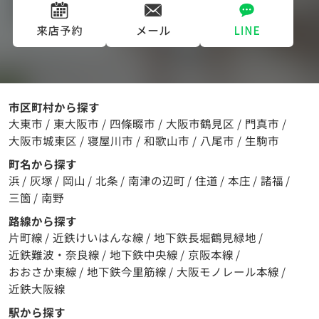
市区町村から探す
大東市
/
東大阪市
/
四條畷市
/
大阪市鶴見区
/
門真市
/
大阪市城東区
/
寝屋川市
/
和歌山市
/
八尾市
/
生駒市
町名から探す
浜
/
灰塚
/
岡山
/
北条
/
南津の辺町
/
住道
/
本庄
/
諸福
/
三箇
/
南野
路線から探す
片町線
/
近鉄けいはんな線
/
地下鉄長堀鶴見緑地
/
近鉄難波・奈良線
/
地下鉄中央線
/
京阪本線
/
おおさか東線
/
地下鉄今里筋線
/
大阪モノレール本線
/
近鉄大阪線
駅から探す