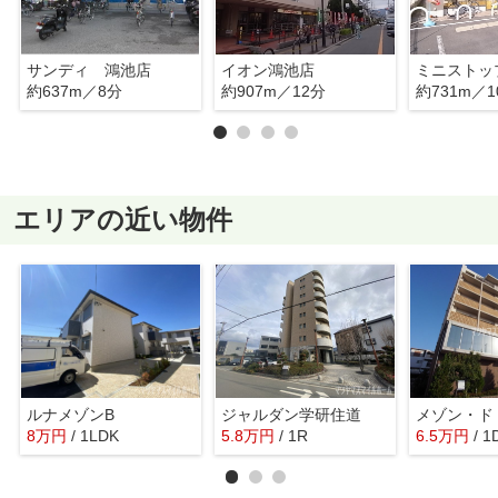
サンディ 鴻池店
イオン鴻池店
約637m／8分
約907m／12分
約731m／1
エリアの近い物件
ルナメゾンB
ジャルダン学研住道
メゾン・ド
8
万
円
/ 1LDK
5.8
万
円
/ 1R
6.5
万
円
/ 1