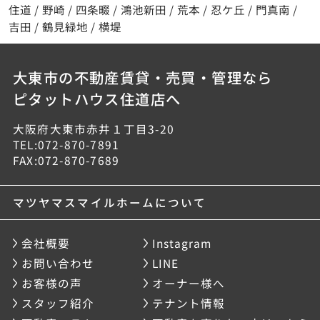
住道
/
野崎
/
四条畷
/
鴻池新田
/
荒本
/
忍ケ丘
/
門真南
/
吉田
/
鶴見緑地
/
横堤
大東市の不動産賃貸・売買・管理なら
ピタットハウス住道店へ
大阪府大東市赤井１丁目3-20
TEL:072-870-7891
FAX:072-870-7689
マツヤマスマイルホームについて
会社概要
Instagram
お問い合わせ
LINE
お客様の声
オーナー様へ
スタッフ紹介
テナント情報