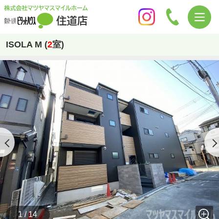
ISOLA M (
2
室)
1 / 14