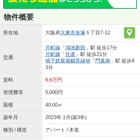
物件概要
所在地
大阪府
大東市
灰塚
５丁目7-12
片町線
「
鴻池新田
」駅 徒歩17分
片町線
「
住道
」駅 徒歩21分
交通
地下鉄長堀鶴見緑地
「
門真南
」駅 徒歩4
3分
賃料
6.6万円
管理費等
5,000円
面積
40.00㎡
築年月
2023年 1月(築3年)
種別 / 構造
アパート / 木造