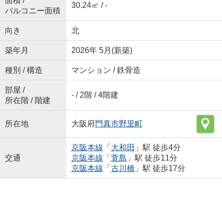
面積 /
30.24㎡ / -
バルコニー面積
向き
北
築年月
2026年 5月(新築)
種別 / 構造
マンション / 鉄骨造
部屋 /
- / 2階 / 4階建
所在階 / 階建
所在地
大阪府
門真市
野里町
京阪本線
「
大和田
」駅 徒歩4分
交通
京阪本線
「
萱島
」駅 徒歩11分
京阪本線
「
古川橋
」駅 徒歩17分