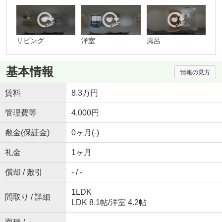
リビング
洋室
風呂
基本情報
情報の見方
賃料
8.3万円
管理費等
4,000円
敷金(保証金)
0ヶ月(-)
礼金
1ヶ月
償却 / 敷引
- / -
1LDK
間取り / 詳細
LDK 8.1帖
/
洋室 4.2帖