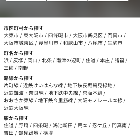
市区町村から探す
大東市
/
東大阪市
/
四條畷市
/
大阪市鶴見区
/
門真市
/
大阪市城東区
/
寝屋川市
/
和歌山市
/
八尾市
/
生駒市
町名から探す
浜
/
灰塚
/
岡山
/
北条
/
南津の辺町
/
住道
/
本庄
/
諸福
/
三箇
/
南野
路線から探す
片町線
/
近鉄けいはんな線
/
地下鉄長堀鶴見緑地
/
近鉄難波・奈良線
/
地下鉄中央線
/
京阪本線
/
おおさか東線
/
地下鉄今里筋線
/
大阪モノレール本線
/
近鉄大阪線
駅から探す
住道
/
野崎
/
四条畷
/
鴻池新田
/
荒本
/
忍ケ丘
/
門真南
/
吉田
/
鶴見緑地
/
横堤