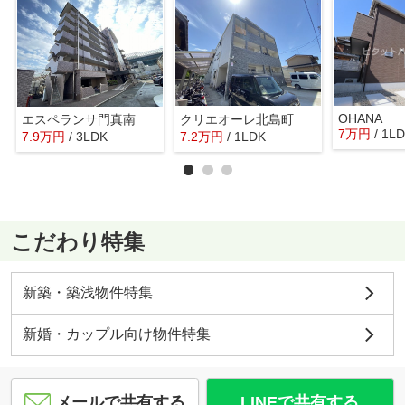
OHANA
エスペランサ門真南
クリエオーレ北島町
7
万
円
/ 1L
7.9
万
円
/ 3LDK
7.2
万
円
/ 1LDK
こだわり特集
新築・築浅物件特集
新婚・カップル向け物件特集
メールで共有する
LINEで共有する