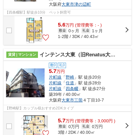
大阪府
大東市
津の辺町
【四条畷駅】駅徒歩10分 ペット飼育可
5.6
万
円
(管理費等：- )
0ヶ月
1ヶ月
敷金
礼金
1-2階 / 3DK / 40.43㎡
インテンス大東（旧Renatus大東）
賃貸 | マンション
敷0
礼0
5.7
万円
片町線
「
野崎
」駅 徒歩20分
片町線
「
住道
」駅 徒歩28分
片町線
「
四条畷
」駅 徒歩27分
築39年 / 40.00㎡
大阪府
大東市
三箇
４丁目10-7
【野崎駅】カップル様おすすめ2DKタイプ
5.7
万
円
(管理費等：3,000円 )
0万円
0万円
敷金
礼金
3階 / 2DK / 40.00㎡