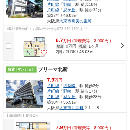
片町線
「
野崎
」駅 徒歩18分
片町線
「
忍ケ丘
」駅 徒歩32分
築32年 / 46.03㎡
大阪府
大東市
明美の里町
《弊社管理物件》お問い合わせは072-870-7891まで
6.7
万
円
(管理費等：3,000円 )
0万円
1ヶ月
敷金
礼金
2階 / 2LDK / 46.03㎡
プリーマ北新
賃貸 | マンション
7.9
万円
片町線
「
四条畷
」駅 徒歩2分
片町線
「
野崎
」駅 徒歩17分
片町線
「
忍ケ丘
」駅 徒歩28分
築30年 / 56.51㎡
大阪府
大東市
北新町
２１－８
【四条畷駅】徒歩2分
7.9
万
円
(管理費等：8,000円 )