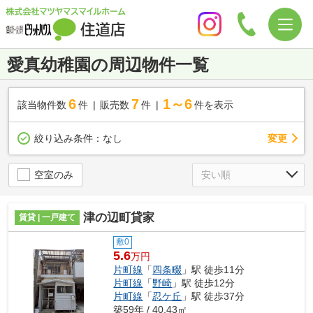
愛真幼稚園の周辺物件一覧
6
7
1～6
該当物件数
件
販売数
件
件を表示
変更
絞り込み条件：
なし
空室のみ
津の辺町貸家
賃貸 | 一戸建て
敷0
5.6
万円
片町線
「
四条畷
」駅 徒歩11分
片町線
「
野崎
」駅 徒歩12分
片町線
「
忍ケ丘
」駅 徒歩37分
築59年 / 40.43㎡