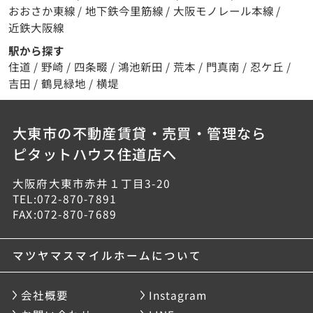
おおさか東線
/
地下鉄今里筋線
/
大阪モノレール本線
/
近鉄大阪線
駅から探す
住道
/
野崎
/
四条畷
/
鴻池新田
/
荒本
/
門真南
/
忍ケ丘
/
吉田
/
鶴見緑地
/
横堤
大東市の不動産賃貸・売買・管理なら
ピタットハウス住道店へ
大阪府大東市赤井１丁目3-20
TEL:072-870-7891
FAX:072-870-7689
マツヤマスマイルホームについて
会社概要
Instagram