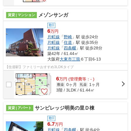
メゾンサンガ
賃貸 | マンション
敷0
6
万円
片町線
「
野崎
」駅 徒歩24分
片町線
「
住道
」駅 徒歩35分
片町線
「
四条畷
」駅 徒歩28分
築42年 / 61.44㎡
大阪府
大東市
三箇
６丁目6-13
【住道駅】ファミリーおすすめ3LDKタイプ
6
万
円
(管理費等：- )
0ヶ月
1ヶ月
敷金
礼金
3階 / 3LDK / 61.44㎡
サンビレッジ明美の里Ｄ棟
賃貸 | アパート
敷0
6.7
万円
片町線
「
四条畷
」駅 徒歩4分