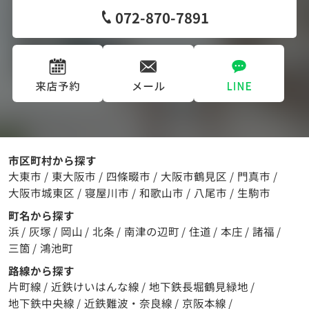
072-870-7891
市区町村から探す
大東市
/
東大阪市
/
四條畷市
/
大阪市鶴見区
/
門真市
/
大阪市城東区
/
寝屋川市
/
和歌山市
/
八尾市
/
生駒市
町名から探す
浜
/
灰塚
/
岡山
/
北条
/
南津の辺町
/
住道
/
本庄
/
諸福
/
三箇
/
鴻池町
路線から探す
片町線
/
近鉄けいはんな線
/
地下鉄長堀鶴見緑地
/
地下鉄中央線
/
近鉄難波・奈良線
/
京阪本線
/