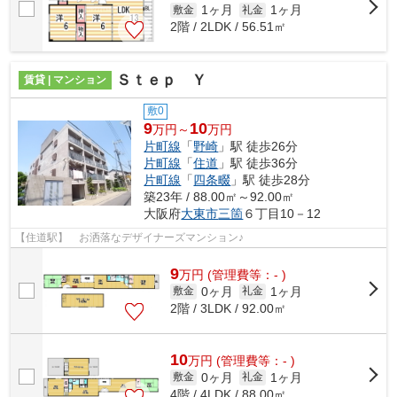
1ヶ月
1ヶ月
敷金
礼金
2階 / 2LDK / 56.51㎡
Ｓｔｅｐ Ｙ
賃貸 | マンション
敷0
9
10
万円～
万円
片町線
「
野崎
」駅 徒歩26分
片町線
「
住道
」駅 徒歩36分
片町線
「
四条畷
」駅 徒歩28分
築23年 / 88.00㎡～92.00㎡
大阪府
大東市
三箇
６丁目10－12
【住道駅】 お洒落なデザイナーズマンション♪
9
万
円
(管理費等：- )
0ヶ月
1ヶ月
敷金
礼金
2階 / 3LDK / 92.00㎡
10
万
円
(管理費等：- )
0ヶ月
1ヶ月
敷金
礼金
4階 / 4LDK / 88.00㎡