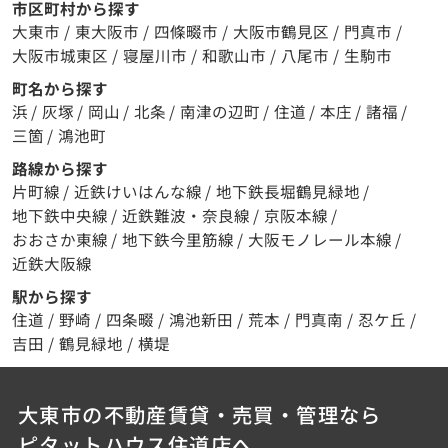
市区町村から探す
大東市
/
東大阪市
/
四條畷市
/
大阪市鶴見区
/
門真市
/
大阪市城東区
/
寝屋川市
/
和歌山市
/
八尾市
/
生駒市
町名から探す
浜
/
灰塚
/
岡山
/
北条
/
南津の辺町
/
住道
/
本庄
/
諸福
/
三箇
/
鴻池町
路線から探す
片町線
/
近鉄けいはんな線
/
地下鉄長堀鶴見緑地
/
地下鉄中央線
/
近鉄難波・奈良線
/
京阪本線
/
おおさか東線
/
地下鉄今里筋線
/
大阪モノレール本線
/
近鉄大阪線
駅から探す
住道
/
野崎
/
四条畷
/
鴻池新田
/
荒本
/
門真南
/
忍ケ丘
/
吉田
/
鶴見緑地
/
横堤
大東市の不動産賃貸・売買・管理なら
ピタットハウス住道店へ