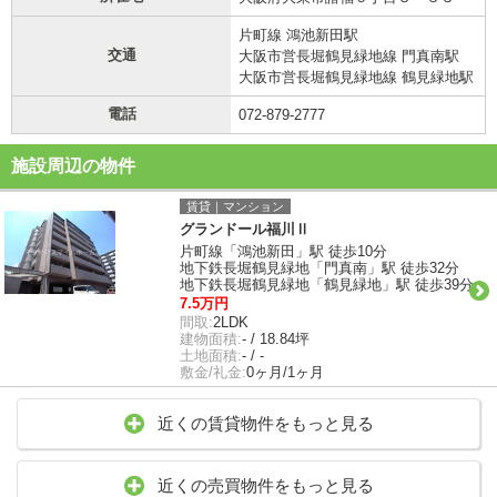
片町線 鴻池新田駅
交通
大阪市営長堀鶴見緑地線 門真南駅
大阪市営長堀鶴見緑地線 鶴見緑地駅
電話
072-879-2777
施設周辺の物件
賃貸｜マンション
グランドール福川Ⅱ
片町線「鴻池新田」駅 徒歩10分
地下鉄長堀鶴見緑地「門真南」駅 徒歩32分
地下鉄長堀鶴見緑地「鶴見緑地」駅 徒歩39分
7.5万円
間取:
2LDK
建物面積:
- / 18.84坪
土地面積:
- / -
敷金/礼金:
0ヶ月/1ヶ月
近くの賃貸物件をもっと見る
近くの売買物件をもっと見る