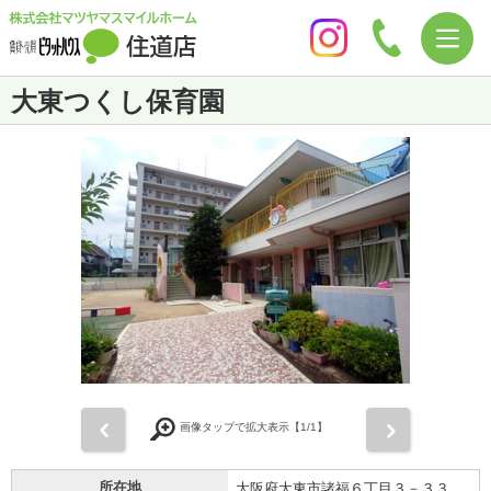
大東つくし保育園
前
次
画像タップで拡大表示【
1
/1】
所在地
大阪府大東市諸福６丁目３－３３