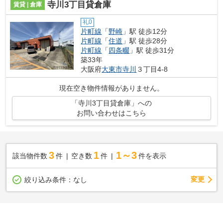
寺川3丁目貸倉庫
賃貸 | 倉庫
礼0
片町線
「
野崎
」駅 徒歩12分
片町線
「
住道
」駅 徒歩28分
片町線
「
四条畷
」駅 徒歩31分
築33年
大阪府
大東市
寺川
３丁目4-8
現在空き物件情報がありません。
「寺川3丁目貸倉庫」への
お問い合わせはこちら
3
1
1～3
該当物件数
件
空き数
件
件を表示
変更
絞り込み条件：
なし