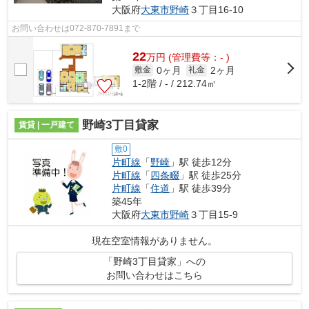
大阪府
大東市
野崎
３丁目16-10
お問い合わせは072-870-7891まで
22
万
円
(管理費等：- )
0ヶ月
2ヶ月
敷金
礼金
1-2階 / - / 212.74㎡
野崎3丁目貸家
賃貸 | 一戸建て
敷0
片町線
「
野崎
」駅 徒歩12分
片町線
「
四条畷
」駅 徒歩25分
片町線
「
住道
」駅 徒歩39分
築45年
大阪府
大東市
野崎
３丁目15-9
現在空室情報がありません。
「野崎3丁目貸家」への
お問い合わせはこちら