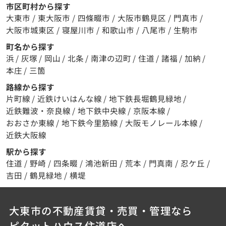
市区町村から探す
大東市
/
東大阪市
/
四條畷市
/
大阪市鶴見区
/
門真市
/
大阪市城東区
/
寝屋川市
/
和歌山市
/
八尾市
/
生駒市
町名から探す
浜
/
灰塚
/
岡山
/
北条
/
南津の辺町
/
住道
/
諸福
/
加納
/
本庄
/
三箇
路線から探す
片町線
/
近鉄けいはんな線
/
地下鉄長堀鶴見緑地
/
近鉄難波・奈良線
/
地下鉄中央線
/
京阪本線
/
おおさか東線
/
地下鉄今里筋線
/
大阪モノレール本線
/
近鉄大阪線
駅から探す
住道
/
野崎
/
四条畷
/
鴻池新田
/
荒本
/
門真南
/
忍ケ丘
/
吉田
/
鶴見緑地
/
横堤
大東市の不動産賃貸・売買・管理なら
ピタットハウス住道店へ