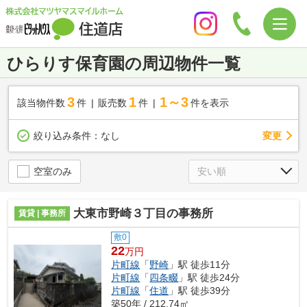
ひらりす保育園の周辺物件一覧
3
1
1～3
該当物件数
件
販売数
件
件を表示
変更
絞り込み条件：
なし
空室のみ
大東市野崎３丁目の事務所
賃貸 | 事務所
敷0
22
万円
片町線
「
野崎
」駅 徒歩11分
片町線
「
四条畷
」駅 徒歩24分
片町線
「
住道
」駅 徒歩39分
築50年 / 212.74㎡