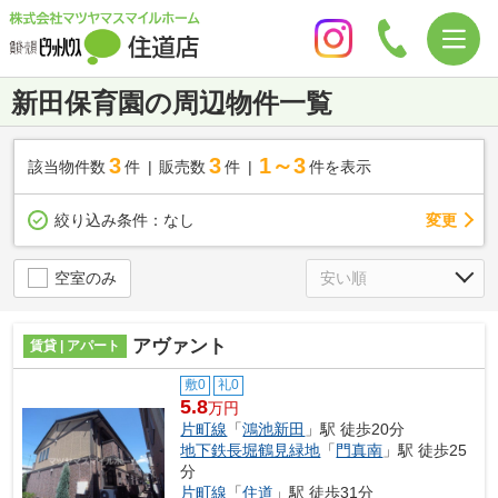
新田保育園の周辺物件一覧
3
3
1～3
該当物件数
件
販売数
件
件を表示
変更
絞り込み条件：
なし
空室のみ
アヴァント
賃貸 | アパート
敷0
礼0
5.8
万円
片町線
「
鴻池新田
」駅 徒歩20分
地下鉄長堀鶴見緑地
「
門真南
」駅 徒歩25
分
片町線
「
住道
」駅 徒歩31分