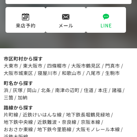
市区町村から探す
大東市
/
東大阪市
/
四條畷市
/
大阪市鶴見区
/
門真市
/
大阪市城東区
/
寝屋川市
/
和歌山市
/
八尾市
/
生駒市
町名から探す
浜
/
灰塚
/
岡山
/
北条
/
南津の辺町
/
住道
/
本庄
/
諸福
/
三箇
/
加納
路線から探す
片町線
/
近鉄けいはんな線
/
地下鉄長堀鶴見緑地
/
地下鉄中央線
/
近鉄難波・奈良線
/
京阪本線
/
おおさか東線
/
地下鉄今里筋線
/
大阪モノレール本線
/
近鉄大阪線