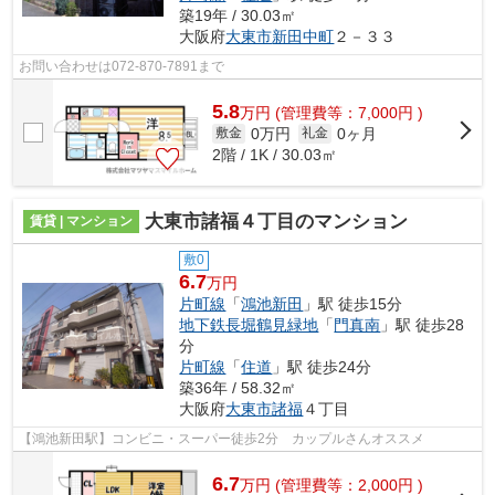
築19年 / 30.03㎡
大阪府
大東市
新田中町
２－３３
お問い合わせは072-870-7891まで
5.8
万
円
(管理費等：7,000円 )
0万円
0ヶ月
敷金
礼金
2階 / 1K / 30.03㎡
大東市諸福４丁目のマンション
賃貸 | マンション
敷0
6.7
万円
片町線
「
鴻池新田
」駅 徒歩15分
地下鉄長堀鶴見緑地
「
門真南
」駅 徒歩28
分
片町線
「
住道
」駅 徒歩24分
築36年 / 58.32㎡
大阪府
大東市
諸福
４丁目
【鴻池新田駅】コンビニ・スーパー徒歩2分 カップルさんオススメ
6.7
万
円
(管理費等：2,000円 )