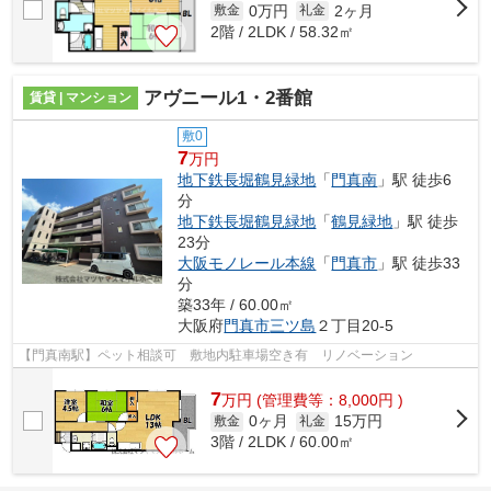
0万円
2ヶ月
敷金
礼金
2階 / 2LDK / 58.32㎡
アヴニール1・2番館
賃貸 | マンション
敷0
7
万円
地下鉄長堀鶴見緑地
「
門真南
」駅 徒歩6
分
地下鉄長堀鶴見緑地
「
鶴見緑地
」駅 徒歩
23分
大阪モノレール本線
「
門真市
」駅 徒歩33
分
築33年 / 60.00㎡
大阪府
門真市
三ツ島
２丁目20-5
【門真南駅】ペット相談可 敷地内駐車場空き有 リノベーション
7
万
円
(管理費等：8,000円 )
0ヶ月
15万円
敷金
礼金
3階 / 2LDK / 60.00㎡