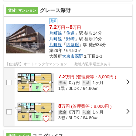
グレース深野
賃貸 | マンション
敷0
7.2
8
万円～
万円
片町線
「
住道
」駅 徒歩14分
片町線
「
野崎
」駅 徒歩19分
片町線
「
四条畷
」駅 徒歩34分
築29年 / 64.80㎡
大阪府
大東市
深野
１丁目2-3
【住道駅】オートロック付マンション 敷地内駐車場空きあり
7.2
万
円
(管理費等：8,000円 )
0万円
1ヶ月
敷金
礼金
1階 / 3LDK / 64.80㎡
8
万
円
(管理費等：8,000円 )
0万円
1ヶ月
敷金
礼金
3階 / 3LDK / 64.80㎡