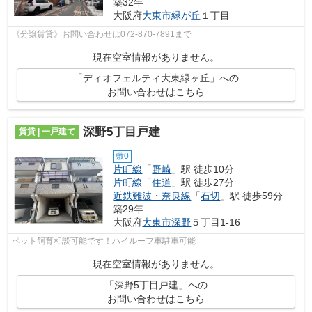
築32年
大阪府
大東市
緑が丘
１丁目
《分譲賃貸》お問い合わせは072-870-7891まで
現在空室情報がありません。
「ディオフェルティ大東緑ヶ丘」への
お問い合わせはこちら
深野5丁目戸建
賃貸 | 一戸建て
敷0
片町線
「
野崎
」駅 徒歩10分
片町線
「
住道
」駅 徒歩27分
近鉄難波・奈良線
「
石切
」駅 徒歩59分
築29年
大阪府
大東市
深野
５丁目1-16
ペット飼育相談可能です！ハイルーフ車駐車可能
現在空室情報がありません。
「深野5丁目戸建」への
お問い合わせはこちら