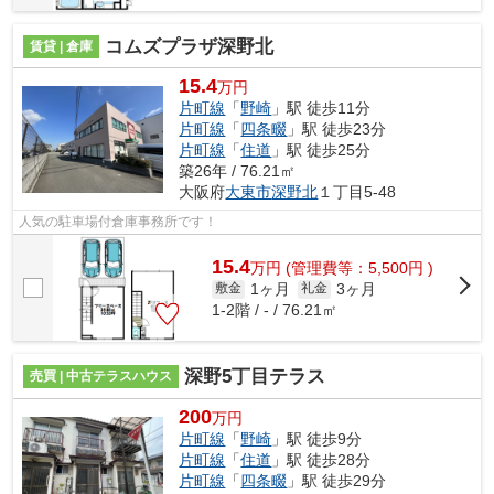
コムズプラザ深野北
賃貸 | 倉庫
15.4
万円
片町線
「
野崎
」駅 徒歩11分
片町線
「
四条畷
」駅 徒歩23分
片町線
「
住道
」駅 徒歩25分
築26年 / 76.21㎡
大阪府
大東市
深野北
１丁目5-48
人気の駐車場付倉庫事務所です！
15.4
万
円
(管理費等：5,500円 )
1ヶ月
3ヶ月
敷金
礼金
1-2階 / - / 76.21㎡
深野5丁目テラス
売買 | 中古テラスハウス
200
万円
片町線
「
野崎
」駅 徒歩9分
片町線
「
住道
」駅 徒歩28分
片町線
「
四条畷
」駅 徒歩29分