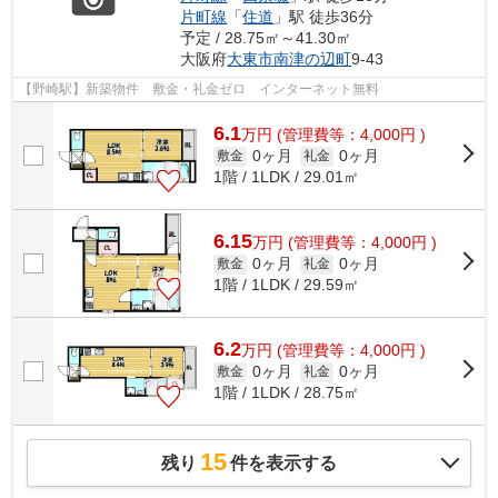
片町線
「
住道
」駅 徒歩36分
予定 / 28.75㎡～41.30㎡
大阪府
大東市
南津の辺町
9-43
【野崎駅】新築物件 敷金・礼金ゼロ インターネット無料
6.1
万
円
(管理費等：4,000円 )
0ヶ月
0ヶ月
敷金
礼金
1階 / 1LDK / 29.01㎡
6.15
万
円
(管理費等：4,000円 )
0ヶ月
0ヶ月
敷金
礼金
1階 / 1LDK / 29.59㎡
6.2
万
円
(管理費等：4,000円 )
0ヶ月
0ヶ月
敷金
礼金
1階 / 1LDK / 28.75㎡
15
残り
件を表示する