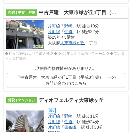
中古戸建 大東市緑が丘1丁目（平成8年築）
売買 | 中古一戸建
片町線
「
野崎
」駅 徒歩10分
片町線
「
住道
」駅 徒歩22分
築29年 / 3階建
大阪府
大東市
緑が丘
１丁目
◆月々4万円台よりご購入可能 ◆令和5年１０月室内リフォーム済 ◆ワンボ
ックス駐車可
現在販売物件情報がありません。
「中古戸建 大東市緑が丘1丁目（平成8年築）」への
お問い合わせはこちら
ディオフェルティ大東緑ヶ丘
賃貸 | マンション
敷0
片町線
「
野崎
」駅 徒歩11分
片町線
「
住道
」駅 徒歩24分
片町線
「
四条畷
」駅 徒歩30分