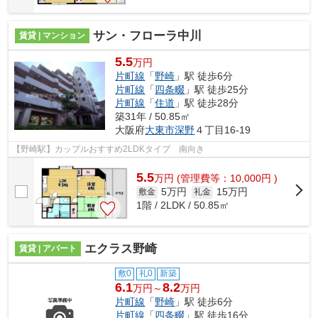
サン・フローラ中川
賃貸 | マンション
5.5
万円
片町線
「
野崎
」駅 徒歩6分
片町線
「
四条畷
」駅 徒歩25分
片町線
「
住道
」駅 徒歩28分
築31年 / 50.85㎡
大阪府
大東市
深野
４丁目16-19
【野崎駅】カップルおすすめ2LDKタイプ 南向き
5.5
万
円
(管理費等：10,000円 )
5万円
15万円
敷金
礼金
1階 / 2LDK / 50.85㎡
エクラス野崎
賃貸 | アパート
敷0
礼0
新築
6.1
8.2
万円～
万円
片町線
「
野崎
」駅 徒歩6分
片町線
「
四条畷
」駅 徒歩16分