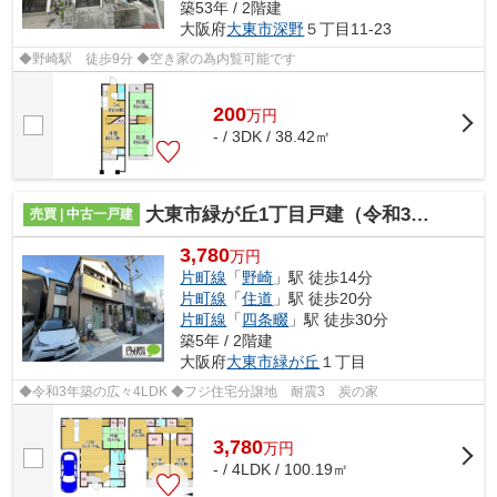
築53年 / 2階建
大阪府
大東市
深野
５丁目11-23
◆野崎駅 徒歩9分 ◆空き家の為内覧可能です
200
万
円
- / 3DK / 38.42㎡
大東市緑が丘1丁目戸建（令和3年築）
売買 | 中古一戸建
3,780
万円
片町線
「
野崎
」駅 徒歩14分
片町線
「
住道
」駅 徒歩20分
片町線
「
四条畷
」駅 徒歩30分
築5年 / 2階建
大阪府
大東市
緑が丘
１丁目
◆令和3年築の広々4LDK ◆フジ住宅分譲地 耐震3 炭の家
3,780
万
円
- / 4LDK / 100.19㎡