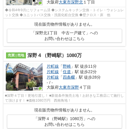
大阪府
大東市
深野北
１丁目
◆令和4年9月にリフォーム済 ◆システムキッチン交換・トイレ・ウォシュレ
ット交換 ◆ユニットバス交換・洗面化粧台交換 ◆壁クロス・床 他
現在販売物件情報がありません。
「深野北1丁目 中古一戸建て」への
お問い合わせはこちら
深野４（野崎駅）1080万
売買 | 売地
片町線
「
野崎
」駅 徒歩11分
片町線
「
住道
」駅 徒歩22分
片町線
「
四条畷
」駅 徒歩28分
- / -
大阪府
大東市
深野
４丁目
■深野４丁目！更地引渡し！ ■新規条件無売土地！お好きな工務店にて施行し
て頂けます！ ■価格1080万円 西南角地！
現在販売物件情報がありません。
「深野４（野崎駅）1080万」への
お問い合わせはこちら