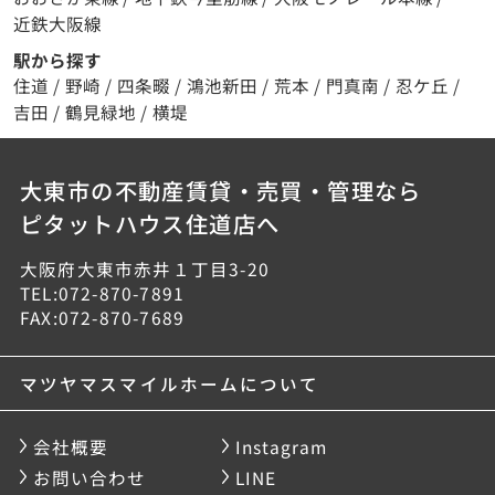
近鉄大阪線
駅から探す
住道
/
野崎
/
四条畷
/
鴻池新田
/
荒本
/
門真南
/
忍ケ丘
/
吉田
/
鶴見緑地
/
横堤
大東市の不動産賃貸・売買・管理なら
ピタットハウス住道店へ
大阪府大東市赤井１丁目3-20
TEL:072-870-7891
FAX:072-870-7689
マツヤマスマイルホームについて
会社概要
Instagram
お問い合わせ
LINE