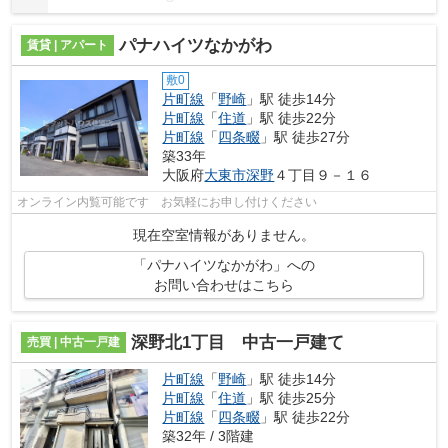
パナハイツなかがわ
賃貸 | アパート
敷0
片町線
「
野崎
」駅 徒歩14分
片町線
「
住道
」駅 徒歩22分
片町線
「
四条畷
」駅 徒歩27分
築33年
大阪府
大東市
深野
４丁目９－１６
オンライン内覧可能です お気軽にお申し付けください
現在空室情報がありません。
「パナハイツなかがわ」への
お問い合わせはこちら
深野北1丁目 中古一戸建て
売買 | 中古一戸建
片町線
「
野崎
」駅 徒歩14分
片町線
「
住道
」駅 徒歩25分
片町線
「
四条畷
」駅 徒歩22分
築32年 / 3階建