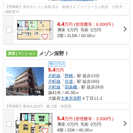
【野崎駅】室内キレイに改装済み 新婚さんファミリーさん歓迎 小型犬・
猫飼育可
4.4
万
円
(管理費等：6,000円 )
5万円
5万円
敷金
礼金
2階 / 2LDK / 50.00㎡
メゾン深野Ⅰ
賃貸 | マンション
敷0
礼0
5.4
万円
片町線
「
野崎
」駅 徒歩13分
片町線
「
住道
」駅 徒歩18分
片町線
「
四条畷
」駅 徒歩26分
築41年 / 45.00㎡
大阪府
大東市
深野
４丁目11-2
【野崎駅】敷金礼金0円 最上階・角部屋
5.4
万
円
(管理費等：3,000円 )
0万円
0万円
敷金
礼金
4階 / 2DK / 45.00㎡