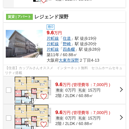
レジェンド深野
賃貸 | アパート
敷0
9.6
万円
片町線
「
住道
」駅 徒歩19分
片町線
「
野崎
」駅 徒歩20分
片町線
「
四条畷
」駅 徒歩28分
築11年 / 60.88㎡
大阪府
大東市
深野
２丁目4-13
【住道】カップルさんオススメ インターネット無料 セコムホームセキュ
リティ搭載
9.6
万
円
(管理費等：7,000円 )
0万円
15万円
敷金
礼金
2階 / 2LDK / 60.88㎡
9.6
万
円
(管理費等：7,000円 )
0万円
15万円
敷金
礼金
2階 / 2LDK / 60.88㎡