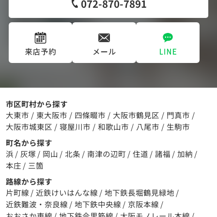
072-870-7891
市区町村から探す
大東市
/
東大阪市
/
四條畷市
/
大阪市鶴見区
/
門真市
/
大阪市城東区
/
寝屋川市
/
和歌山市
/
八尾市
/
生駒市
町名から探す
浜
/
灰塚
/
岡山
/
北条
/
南津の辺町
/
住道
/
諸福
/
加納
/
本庄
/
三箇
路線から探す
片町線
/
近鉄けいはんな線
/
地下鉄長堀鶴見緑地
/
近鉄難波・奈良線
/
地下鉄中央線
/
京阪本線
/
おおさか東線
/
地下鉄今里筋線
/
大阪モノレール本線
/