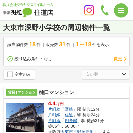
大東市深野小学校の周辺物件一覧
18
31
1～18
該当物件数
件
販売数
件
件を表示
変更
絞り込み条件：
なし
空室のみ
樋口マンション
賃貸 | マンション
4.4
万円
片町線
「
野崎
」駅 徒歩12分
片町線
「
住道
」駅 徒歩24分
片町線
「
四条畷
」駅 徒歩31分
築66年 / 50.00㎡
大阪府
大東市
平野屋新町
１－４４