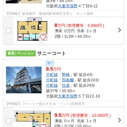
築3年 / 44.29㎡
大阪府
大東市
深野
４丁目9-12
【野崎駅】築浅物件 敷地内駐車場空き有り ネット無料
8
万
円
(管理費等：5,000円 )
0万円
2ヶ月
敷金
礼金
2階 / 1LDK / 44.29㎡
サニーコート
賃貸 | マンション
敷0
9.5
万円
片町線
「
野崎
」駅 徒歩4分
片町線
「
四条畷
」駅 徒歩24分
片町線
「
住道
」駅 徒歩29分
築37年 / 55.60㎡
大阪府
大東市
深野
５丁目22-10
【野崎駅】ファミリー様おすすめ ペット1匹飼育可
9.5
万
円
(管理費等：10,000円 )
0ヶ月
1ヶ月
敷金
礼金
6階 / 2LDK / 55.60㎡