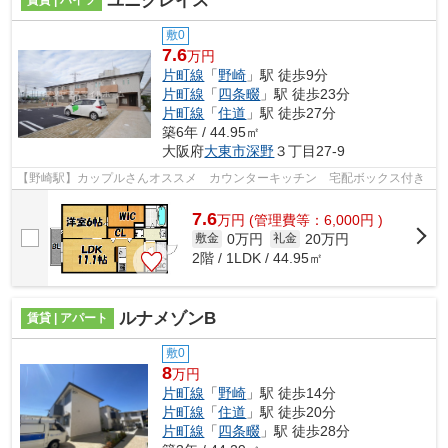
ユニグレイス
賃貸 | ハイツ
敷0
7.6
万円
片町線
「
野崎
」駅 徒歩9分
片町線
「
四条畷
」駅 徒歩23分
片町線
「
住道
」駅 徒歩27分
築6年 / 44.95㎡
大阪府
大東市
深野
３丁目27-9
【野崎駅】カップルさんオススメ カウンターキッチン 宅配ボックス付き
7.6
万
円
(管理費等：6,000円 )
0万円
20万円
敷金
礼金
2階 / 1LDK / 44.95㎡
ルナメゾンB
賃貸 | アパート
敷0
8
万円
片町線
「
野崎
」駅 徒歩14分
片町線
「
住道
」駅 徒歩20分
片町線
「
四条畷
」駅 徒歩28分