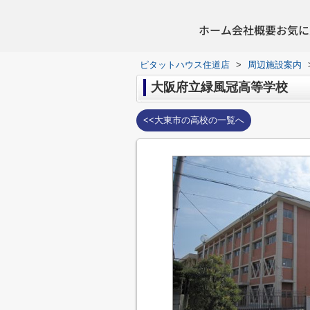
ホーム
会社概要
お気に
ピタットハウス住道店
>
周辺施設案内
大阪府立緑風冠高等学校
<<大東市の高校の一覧へ