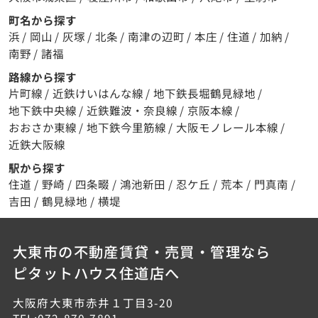
町名から探す
浜
/
岡山
/
灰塚
/
北条
/
南津の辺町
/
本庄
/
住道
/
加納
/
南野
/
諸福
路線から探す
片町線
/
近鉄けいはんな線
/
地下鉄長堀鶴見緑地
/
地下鉄中央線
/
近鉄難波・奈良線
/
京阪本線
/
おおさか東線
/
地下鉄今里筋線
/
大阪モノレール本線
/
近鉄大阪線
駅から探す
住道
/
野崎
/
四条畷
/
鴻池新田
/
忍ケ丘
/
荒本
/
門真南
/
吉田
/
鶴見緑地
/
横堤
大東市の不動産賃貸・売買・管理なら
ピタットハウス住道店へ
大阪府大東市赤井１丁目3-20
TEL:072-870-7891