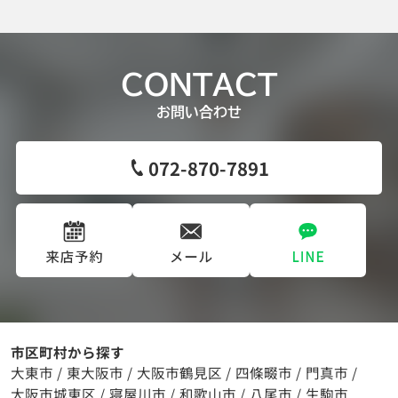
CONTACT
お問い合わせ
072-870-7891
市区町村から探す
大東市
/
東大阪市
/
大阪市鶴見区
/
四條畷市
/
門真市
/
大阪市城東区
/
寝屋川市
/
和歌山市
/
八尾市
/
生駒市