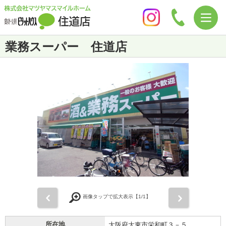
業務スーパー 住道店
前
次
画像タップで拡大表示【
1
/1】
所在地
大阪府大東市栄和町３－５