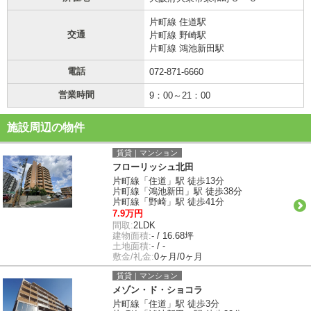
片町線 住道駅
交通
片町線 野崎駅
片町線 鴻池新田駅
電話
072-871-6660
営業時間
9：00～21：00
施設周辺の物件
賃貸｜マンション
フローリッシュ北田
片町線「住道」駅 徒歩13分
片町線「鴻池新田」駅 徒歩38分
片町線「野崎」駅 徒歩41分
7.9万円
間取:
2LDK
建物面積:
- / 16.68坪
土地面積:
- / -
敷金/礼金:
0ヶ月/0ヶ月
賃貸｜マンション
メゾン・ド・ショコラ
片町線「住道」駅 徒歩3分