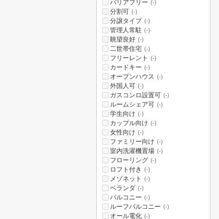
バリアフリー
(-)
分割可
(-)
分譲タイプ
(-)
管理人常駐
(-)
眺望良好
(-)
二世帯住宅
(-)
フリーレント
(-)
カードキー
(-)
オープンハウス
(-)
外国人可
(-)
ガスコンロ設置可
(-)
ルームシェア可
(-)
学生向け
(-)
カップル向け
(-)
女性向け
(-)
ファミリー向け
(-)
室内洗濯機置場
(-)
フローリング
(-)
ロフト付き
(-)
メゾネット
(-)
ベランダ
(-)
バルコニー
(-)
ルーフバルコニー
(-)
オール電化
(-)