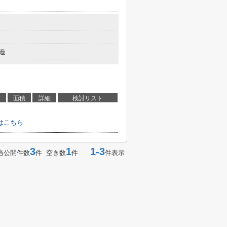
造
面積
詳細
検討リスト
はこちら
3
1
1-3
当公開件数
件 空き数
件
件表示