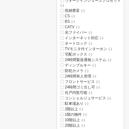
ウォークインシューズクロゼット
(-)
収納豊富
(-)
CS
(-)
BS
(-)
CATV
(-)
光ファイバー
(-)
インターネット対応
(-)
オートロック
(-)
TVモニタ付インターホン
(-)
宅配ボックス
(-)
24時間緊急通報システム
(-)
ディンプルキー
(-)
防犯カメラ
(-)
24時間有人管理
(-)
フロントサービス
(-)
24時間ゴミ出し可
(-)
住戸内覧可能
(-)
コンシェルジュサービス
(-)
駐車場あり
(-)
2階以上
(-)
1階の物件
(-)
10階以上
(-)
20階以上
(-)