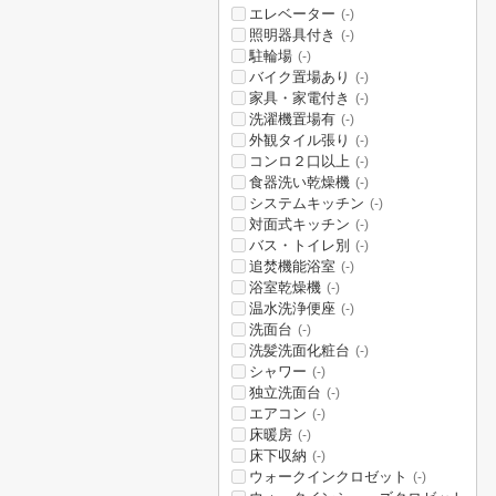
エレベーター
(-)
照明器具付き
(-)
駐輪場
(-)
バイク置場あり
(-)
家具・家電付き
(-)
洗濯機置場有
(-)
外観タイル張り
(-)
コンロ２口以上
(-)
食器洗い乾燥機
(-)
システムキッチン
(-)
対面式キッチン
(-)
バス・トイレ別
(-)
追焚機能浴室
(-)
浴室乾燥機
(-)
温水洗浄便座
(-)
洗面台
(-)
洗髪洗面化粧台
(-)
シャワー
(-)
独立洗面台
(-)
エアコン
(-)
床暖房
(-)
床下収納
(-)
ウォークインクロゼット
(-)