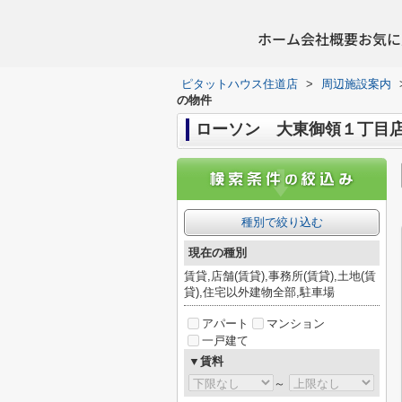
ホーム
会社概要
お気に
ピタットハウス住道店
>
周辺施設案内
の物件
ローソン 大東御領１丁目
種別で絞り込む
現在の種別
賃貸,店舗(賃貸),事務所(賃貸),土地(賃
貸),住宅以外建物全部,駐車場
アパート
マンション
一戸建て
▼賃料
～