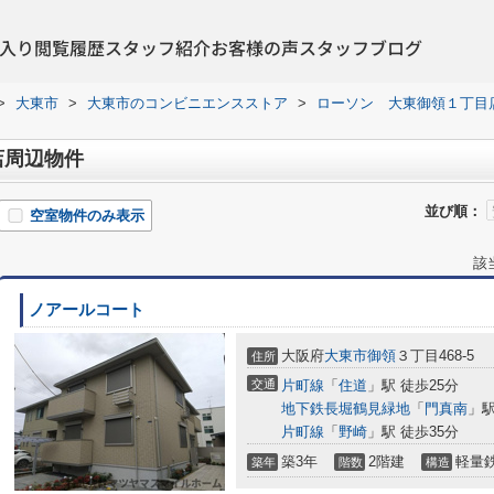
入り
閲覧履歴
スタッフ紹介
お客様の声
スタッフブログ
>
大東市
>
大東市のコンビニエンスストア
>
ローソン 大東御領１丁目
店周辺物件
並び順：
空室物件のみ表示
該
ノアールコート
大阪府
大東市
御領
３丁目468-5
住所
交通
片町線
「
住道
」駅 徒歩25分
地下鉄長堀鶴見緑地
「
門真南
」駅
片町線
「
野崎
」駅 徒歩35分
築3年
2階建
軽量
築年
階数
構造