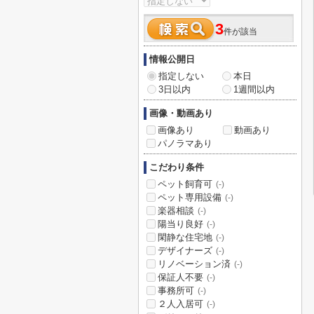
3
件が該当
情報公開日
指定しない
本日
3日以内
1週間以内
画像・動画あり
画像あり
動画あり
パノラマあり
こだわり条件
ペット飼育可
(-)
ペット専用設備
(-)
楽器相談
(-)
陽当り良好
(-)
閑静な住宅地
(-)
デザイナーズ
(-)
リノベーション済
(-)
保証人不要
(-)
事務所可
(-)
２人入居可
(-)