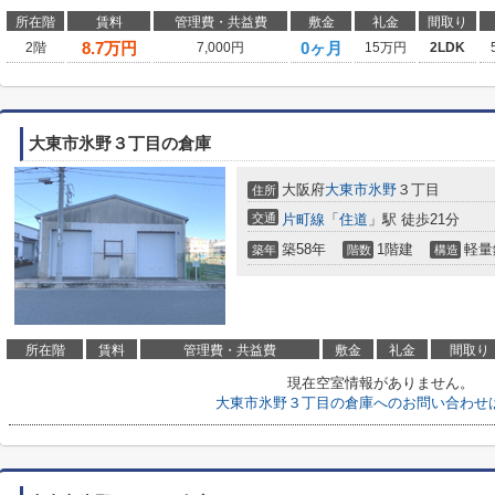
所在階
賃料
管理費・共益費
敷金
礼金
間取り
8.7
万円
0ヶ月
2階
7,000円
15万円
2LDK
大東市氷野３丁目の倉庫
大阪府
大東市
氷野
３丁目
住所
交通
片町線
「
住道
」駅 徒歩21分
築58年
1階建
軽量
築年
階数
構造
所在階
賃料
管理費・共益費
敷金
礼金
間取り
現在空室情報がありません。
大東市氷野３丁目の倉庫へのお問い合わせ