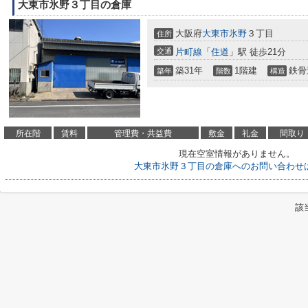
大東市氷野３丁目の倉庫
大阪府
大東市
氷野
３丁目
住所
交通
片町線
「
住道
」駅 徒歩21分
築31年
1階建
鉄骨
築年
階数
構造
所在階
賃料
管理費・共益費
敷金
礼金
間取り
現在空室情報がありません。
大東市氷野３丁目の倉庫へのお問い合わせ
該