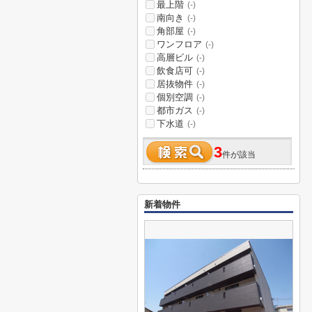
最上階
(-)
南向き
(-)
角部屋
(-)
ワンフロア
(-)
高層ビル
(-)
飲食店可
(-)
居抜物件
(-)
個別空調
(-)
都市ガス
(-)
下水道
(-)
3
件が該当
新着物件