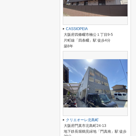
CASSIOPEIA
大阪府四條畷市楠公１丁目9-5
片町線「四条畷」駅 徒歩4分
築8年
クリエオーレ北島町
大阪府門真市北島町24-13
地下鉄長堀鶴見緑地「門真南」駅 徒歩