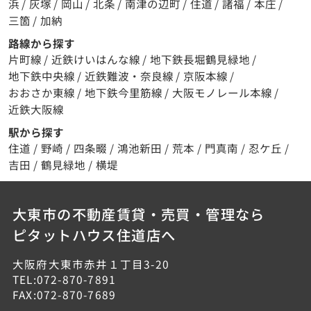
浜
/
灰塚
/
岡山
/
北条
/
南津の辺町
/
住道
/
諸福
/
本庄
/
三箇
/
加納
路線から探す
片町線
/
近鉄けいはんな線
/
地下鉄長堀鶴見緑地
/
地下鉄中央線
/
近鉄難波・奈良線
/
京阪本線
/
おおさか東線
/
地下鉄今里筋線
/
大阪モノレール本線
/
近鉄大阪線
駅から探す
住道
/
野崎
/
四条畷
/
鴻池新田
/
荒本
/
門真南
/
忍ケ丘
/
吉田
/
鶴見緑地
/
横堤
大東市の不動産賃貸・売買・管理なら
ピタットハウス住道店へ
大阪府大東市赤井１丁目3-20
TEL:072-870-7891
FAX:072-870-7689