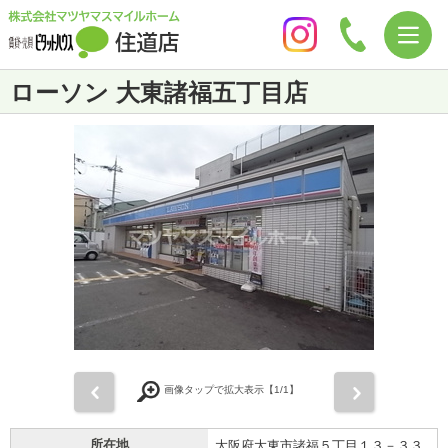
ローソン 大東諸福五丁目店
前
次
画像タップで拡大表示【
1
/1】
所在地
大阪府大東市諸福５丁目１３－３３