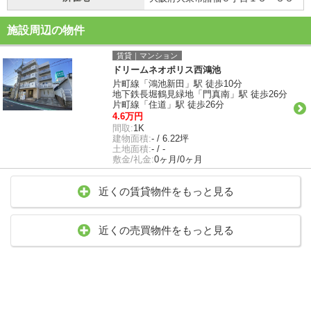
施設周辺の物件
賃貸｜マンション
ドリームネオポリス西鴻池
片町線「鴻池新田」駅 徒歩10分
地下鉄長堀鶴見緑地「門真南」駅 徒歩26分
片町線「住道」駅 徒歩26分
4.6万円
間取:
1K
建物面積:
- / 6.22坪
土地面積:
- / -
敷金/礼金:
0ヶ月/0ヶ月
近くの賃貸物件をもっと見る
近くの売買物件をもっと見る