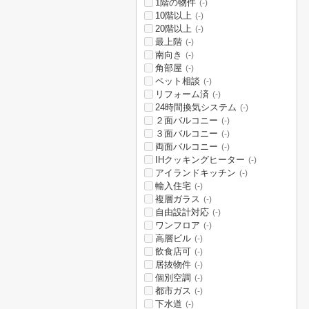
1階の物件
(-)
10階以上
(-)
20階以上
(-)
最上階
(-)
南向き
(-)
角部屋
(-)
ペット相談
(-)
リフォーム済
(-)
24時間換気システム
(-)
２面バルコニー
(-)
３面バルコニー
(-)
両面バルコニー
(-)
IHクッキングヒーター
(-)
アイランドキッチン
(-)
輸入住宅
(-)
複層ガラス
(-)
自由設計対応
(-)
ワンフロア
(-)
高層ビル
(-)
飲食店可
(-)
居抜物件
(-)
個別空調
(-)
都市ガス
(-)
下水道
(-)