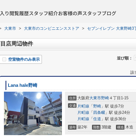
入り
閲覧履歴
スタッフ紹介
お客様の声
スタッフブログ
>
大東市
>
大東市のコンビニエンスストア
>
セブンイレブン 大東野崎3
丁目店周辺物件
並び順：
空室物件のみ表示
該
Lana hale野崎
大阪府
大東市
野崎
４丁目1-15
住所
交通
片町線
「
野崎
」駅 徒歩7分
片町線
「
四条畷
」駅 徒歩24分
片町線
「
住道
」駅 徒歩36分
築2年
3階建
木造
築年
階数
構造