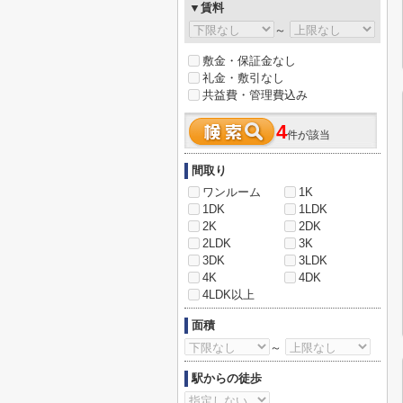
▼賃料
～
敷金・保証金なし
礼金・敷引なし
共益費・管理費込み
4
件が該当
間取り
ワンルーム
1K
1DK
1LDK
2K
2DK
2LDK
3K
3DK
3LDK
4K
4DK
4LDK以上
面積
～
駅からの徒歩