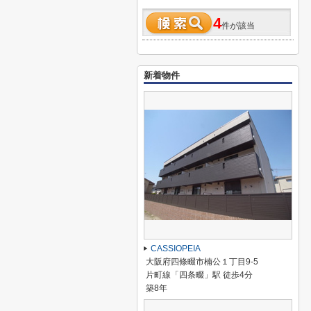
4
件が該当
新着物件
CASSIOPEIA
大阪府四條畷市楠公１丁目9-5
片町線「四条畷」駅 徒歩4分
築8年