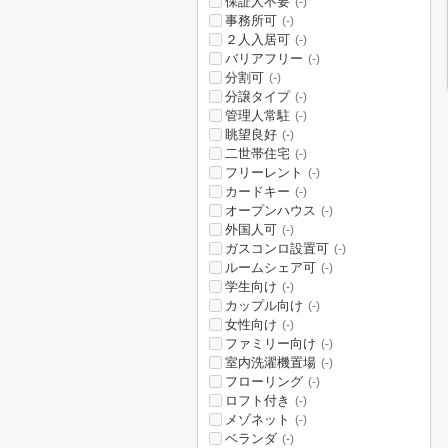
保証人不要
(-)
事務所可
(-)
２人入居可
(-)
バリアフリー
(-)
分割可
(-)
分譲タイプ
(-)
管理人常駐
(-)
眺望良好
(-)
二世帯住宅
(-)
フリーレント
(-)
カードキー
(-)
オープンハウス
(-)
外国人可
(-)
ガスコンロ設置可
(-)
ルームシェア可
(-)
学生向け
(-)
カップル向け
(-)
女性向け
(-)
ファミリー向け
(-)
室内洗濯機置場
(-)
フローリング
(-)
ロフト付き
(-)
メゾネット
(-)
ベランダ
(-)