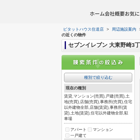
ホーム
会社概要
お気に
ピタットハウス住道店
>
周辺施設案内
の近くの物件
セブンイレブン 大東野崎3
種別で絞り込む
現在の種別
賃貸,マンション(売買),戸建(売買),土
地(売買),店舗(売買),事務所(売買),住宅
以外建物全部,店舗(賃貸),事務所(賃
貸),土地(賃貸),住宅以外建物全部,駐
車場
アパート
マンション
一戸建て