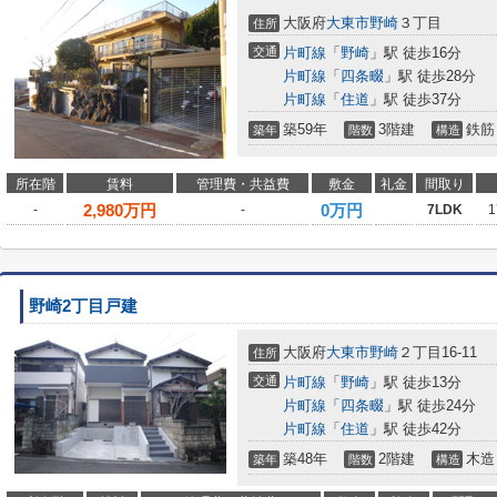
大阪府
大東市
野崎
３丁目
住所
交通
片町線
「
野崎
」駅 徒歩16分
片町線
「
四条畷
」駅 徒歩28分
片町線
「
住道
」駅 徒歩37分
築59年
3階建
鉄筋
築年
階数
構造
所在階
賃料
管理費・共益費
敷金
礼金
間取り
2,980
万円
0万円
-
-
7LDK
1
野崎2丁目戸建
大阪府
大東市
野崎
２丁目16-11
住所
交通
片町線
「
野崎
」駅 徒歩13分
片町線
「
四条畷
」駅 徒歩24分
片町線
「
住道
」駅 徒歩42分
築48年
2階建
木造
築年
階数
構造