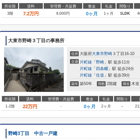
所在階
賃料
管理費・共益費
敷金
礼金
間取り
7.2
万円
0ヶ月
3階
8,000円
1ヶ月
1LDK
4
大東市野崎３丁目の事務所
大阪府
大東市
野崎
３丁目16-10
住所
交通
片町線
「
野崎
」駅 徒歩11分
片町線
「
四条畷
」駅 徒歩24分
片町線
「
住道
」駅 徒歩39分
築50年
2階建
木造
築年
階数
構造
所在階
賃料
管理費・共益費
敷金
礼金
間取り
22
万円
0ヶ月
1-2階
-
2ヶ月
-
21
野崎3丁目 中古一戸建