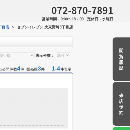
072-870-7891
営業時間：
9:00～18：00
定休日：
水曜日
丁目店
>
セブンイレブン 大東野崎3丁目店
閲覧履歴
表示件数：
4
3
1-4
当公開件数
件 販売数
件
件表示
来店予約