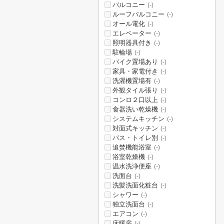
バルコニー
(-)
ルーフバルコニー
(-)
オール電化
(-)
エレベーター
(-)
照明器具付き
(-)
駐輪場
(-)
バイク置場あり
(-)
家具・家電付き
(-)
洗濯機置場有
(-)
外観タイル張り
(-)
コンロ２口以上
(-)
食器洗い乾燥機
(-)
システムキッチン
(-)
対面式キッチン
(-)
バス・トイレ別
(-)
追焚機能浴室
(-)
浴室乾燥機
(-)
温水洗浄便座
(-)
洗面台
(-)
洗髪洗面化粧台
(-)
シャワー
(-)
独立洗面台
(-)
エアコン
(-)
床暖房
(-)