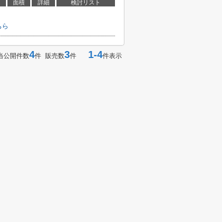
面積
詳細
検討リスト
ちら
4
3
1-4
当公開件数
件 販売数
件
件表示