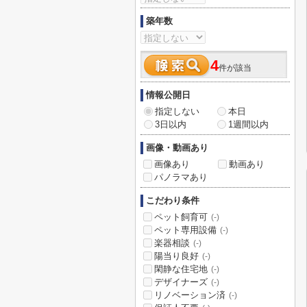
築年数
4
件が該当
情報公開日
指定しない
本日
3日以内
1週間以内
画像・動画あり
画像あり
動画あり
パノラマあり
こだわり条件
ペット飼育可
(-)
ペット専用設備
(-)
楽器相談
(-)
陽当り良好
(-)
閑静な住宅地
(-)
デザイナーズ
(-)
リノベーション済
(-)