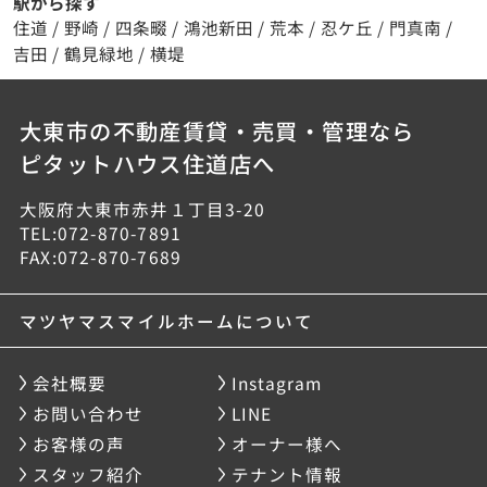
駅から探す
住道
/
野崎
/
四条畷
/
鴻池新田
/
荒本
/
忍ケ丘
/
門真南
/
吉田
/
鶴見緑地
/
横堤
大東市の不動産賃貸・売買・管理なら
ピタットハウス住道店へ
大阪府大東市赤井１丁目3-20
TEL:072-870-7891
FAX:072-870-7689
マツヤマスマイルホームについて
会社概要
Instagram
お問い合わせ
LINE
お客様の声
オーナー様へ
スタッフ紹介
テナント情報