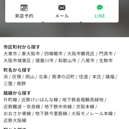
市区町村から探す
大東市
/
東大阪市
/
四條畷市
/
大阪市鶴見区
/
門真市
/
大阪市城東区
/
寝屋川市
/
和歌山市
/
八尾市
/
生駒市
町名から探す
浜
/
灰塚
/
岡山
/
北条
/
南津の辺町
/
住道
/
本庄
/
諸福
/
三箇
/
南野
路線から探す
片町線
/
近鉄けいはんな線
/
地下鉄長堀鶴見緑地
/
近鉄難波・奈良線
/
地下鉄中央線
/
京阪本線
/
おおさか東線
/
地下鉄今里筋線
/
大阪モノレール本線
/
近鉄大阪線