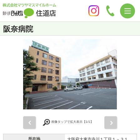
阪奈病院
前
次
画像タップで拡大表示【
1
/1】
所在地
大阪府大東市寺川１丁目１－３１