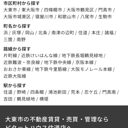
市区町村から探す
大東市
/
東大阪市
/
四條畷市
/
大阪市鶴見区
/
門真市
/
大阪市城東区
/
寝屋川市
/
和歌山市
/
八尾市
/
生駒市
町名から探す
浜
/
灰塚
/
岡山
/
北条
/
南津の辺町
/
住道
/
本庄
/
諸福
/
三箇
/
南野
路線から探す
片町線
/
近鉄けいはんな線
/
地下鉄長堀鶴見緑地
/
近鉄難波・奈良線
/
地下鉄中央線
/
京阪本線
/
おおさか東線
/
地下鉄今里筋線
/
大阪モノレール本線
/
近鉄大阪線
駅から探す
住道
/
野崎
/
四条畷
/
鴻池新田
/
荒本
/
忍ケ丘
/
門真南
/
吉田
/
鶴見緑地
/
横堤
大東市の不動産賃貸・売買・管理なら
ピタットハウス住道店へ