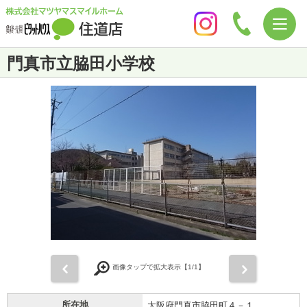
門真市立脇田小学校
前
次
画像タップで拡大表示【
1
/1】
所在地
大阪府門真市脇田町４－１