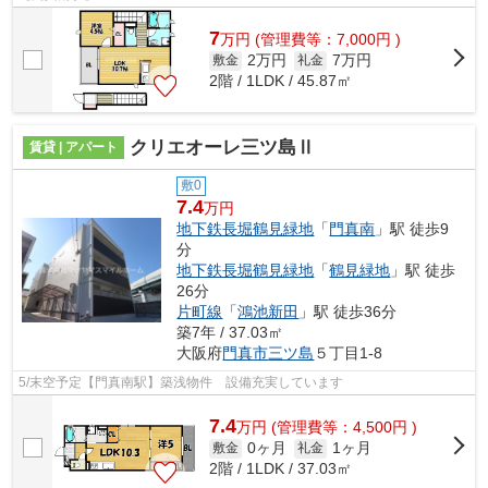
7
万
円
(管理費等：7,000円 )
2万円
7万円
敷金
礼金
2階 / 1LDK / 45.87㎡
クリエオーレ三ツ島Ⅱ
賃貸 | アパート
敷0
7.4
万円
地下鉄長堀鶴見緑地
「
門真南
」駅 徒歩9
分
地下鉄長堀鶴見緑地
「
鶴見緑地
」駅 徒歩
26分
片町線
「
鴻池新田
」駅 徒歩36分
築7年 / 37.03㎡
大阪府
門真市
三ツ島
５丁目1-8
5/末空予定【門真南駅】築浅物件 設備充実しています
7.4
万
円
(管理費等：4,500円 )
0ヶ月
1ヶ月
敷金
礼金
2階 / 1LDK / 37.03㎡