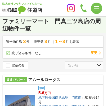
ファミリーマート 門真三ツ島店の周
辺物件一覧
3
3
1～3
該当物件数
件
販売数
件
件を表示
変更
絞り込み条件：
なし
空室のみ
アムールロータス
賃貸 | アパート
敷0
5.6
万円
地下鉄長堀鶴見緑地
「
門真南
」駅 徒歩14
分