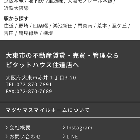
京阪本線
/
地下鉄今里筋線
/
大阪モノレール本線
/
近鉄大阪線
駅から探す
住道
/
野崎
/
四条畷
/
鴻池新田
/
門真南
/
荒本
/
忍ケ丘
/
吉田
/
鶴見緑地
/
横堤
大東市の不動産賃貸・売買・管理なら
ピタットハウス住道店へ
大阪府大東市赤井１丁目3-20
TEL:072-870-7891
FAX:072-870-7689
マツヤマスマイルホームについて
会社概要
Instagram
お問い合わせ
LINE