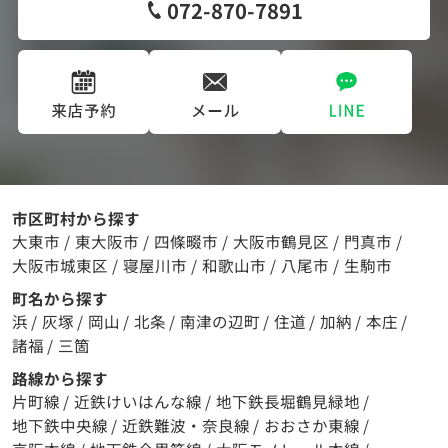
072-870-7891
市区町村から探す
大東市
/
東大阪市
/
四條畷市
/
大阪市鶴見区
/
門真市
/
大阪市城東区
/
寝屋川市
/
和歌山市
/
八尾市
/
生駒市
町名から探す
浜
/
灰塚
/
岡山
/
北条
/
南津の辺町
/
住道
/
加納
/
本庄
/
諸福
/
三箇
路線から探す
片町線
/
近鉄けいはんな線
/
地下鉄長堀鶴見緑地
/
地下鉄中央線
/
近鉄難波・奈良線
/
おおさか東線
/