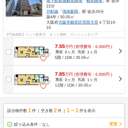
地下鉄長堀鶴見緑地
「
鶴見緑地
」駅 徒歩
22分
片町線
「
鴻池新田
」駅 徒歩26分
築4年 / 30.05㎡
大阪府
大阪市鶴見区
茨田大宮
４丁目19-
10
【門真南駅】ペット飼育可 ネット無料 マンションタイプ
7.55
万
円
(管理費等：6,000円 )
0ヶ月
1ヶ月
敷金
礼金
5階 / 1DK / 30.05㎡
7.85
万
円
(管理費等：6,000円 )
0ヶ月
1ヶ月
敷金
礼金
11階 / 1DK / 30.05㎡
1
2
1～1
該当物件数
件
空き数
件
件を表示
変更
絞り込み条件：
なし