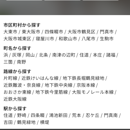
市区町村から探す
大東市
/
東大阪市
/
四條畷市
/
大阪市鶴見区
/
門真市
/
大阪市城東区
/
寝屋川市
/
和歌山市
/
八尾市
/
生駒市
町名から探す
浜
/
灰塚
/
岡山
/
北条
/
南津の辺町
/
住道
/
本庄
/
諸福
/
三箇
/
南野
路線から探す
片町線
/
近鉄けいはんな線
/
地下鉄長堀鶴見緑地
/
近鉄難波・奈良線
/
地下鉄中央線
/
京阪本線
/
おおさか東線
/
地下鉄今里筋線
/
大阪モノレール本線
/
近鉄大阪線
駅から探す
住道
/
野崎
/
四条畷
/
鴻池新田
/
荒本
/
忍ケ丘
/
門真南
/
吉田
/
鶴見緑地
/
横堤