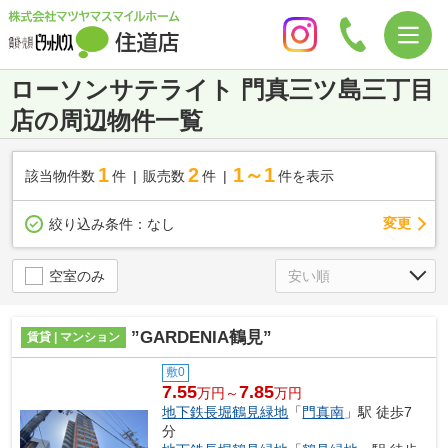
ローソンサテライト 門真三ツ島三丁目
店の周辺物件一覧
1
2
1～1
該当物件数
件
販売数
件
件を表示
変更
絞り込み条件：
なし
空室のみ
”GARDENIA鶴見”
賃貸 | マンション
敷0
7.55
7.85
万円～
万円
地下鉄長堀鶴見緑地
「
門真南
」駅 徒歩7
分