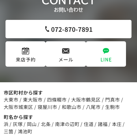
CONTACT
お問い合わせ
072-870-7891
市区町村から探す
大東市
/
東大阪市
/
四條畷市
/
大阪市鶴見区
/
門真市
/
大阪市城東区
/
寝屋川市
/
和歌山市
/
八尾市
/
生駒市
町名から探す
浜
/
灰塚
/
岡山
/
北条
/
南津の辺町
/
住道
/
諸福
/
本庄
/
三箇
/
鴻池町