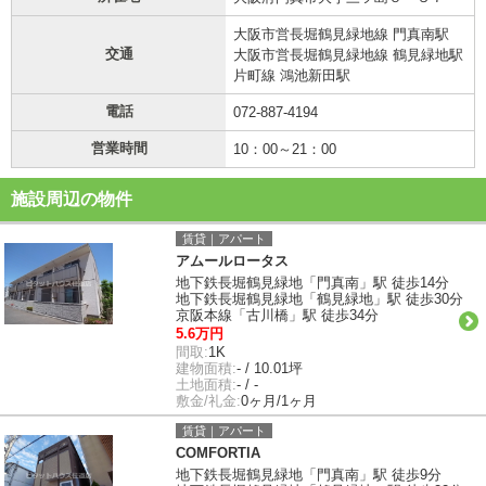
大阪市営長堀鶴見緑地線 門真南駅
交通
大阪市営長堀鶴見緑地線 鶴見緑地駅
片町線 鴻池新田駅
電話
072-887-4194
営業時間
10：00～21：00
施設周辺の物件
賃貸｜アパート
アムールロータス
地下鉄長堀鶴見緑地「門真南」駅 徒歩14分
地下鉄長堀鶴見緑地「鶴見緑地」駅 徒歩30分
京阪本線「古川橋」駅 徒歩34分
5.6万円
間取:
1K
建物面積:
- / 10.01坪
土地面積:
- / -
敷金/礼金:
0ヶ月/1ヶ月
賃貸｜アパート
COMFORTIA
地下鉄長堀鶴見緑地「門真南」駅 徒歩9分