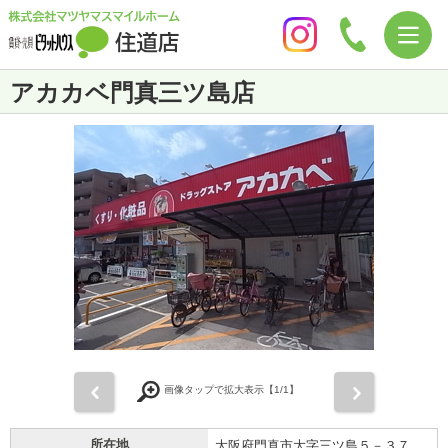
アカカベ門真三ツ島店
前
次
画像タップで拡大表示【
1
/1】
所在地
大阪府門真市大字三ツ島５－３７