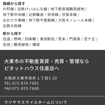
路線から探す
片町線
/
近鉄けいはんな線
/
地下鉄長堀鶴見緑地
/
地下鉄中央線
/
近鉄難波・奈良線
/
京阪本線
/
おおさか東線
/
地下鉄今里筋線
/
大阪モノレール本線
/
近鉄大阪線
駅から探す
住道
/
野崎
/
四条畷
/
鴻池新田
/
荒本
/
門真南
/
忍ケ丘
/
吉田
/
鶴見緑地
/
横堤
大東市の不動産賃貸・売買・管理なら
ピタットハウス住道店へ
大阪府大東市赤井１丁目3-20
TEL:072-870-7891
FAX:072-870-7689
マツヤマスマイルホームについて