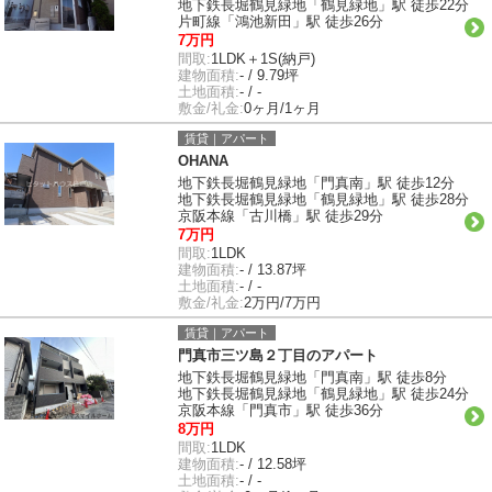
地下鉄長堀鶴見緑地「鶴見緑地」駅 徒歩22分
片町線「鴻池新田」駅 徒歩26分
7万円
間取:
1LDK＋1S(納戸)
建物面積:
- / 9.79坪
土地面積:
- / -
敷金/礼金:
0ヶ月/1ヶ月
賃貸｜アパート
OHANA
地下鉄長堀鶴見緑地「門真南」駅 徒歩12分
地下鉄長堀鶴見緑地「鶴見緑地」駅 徒歩28分
京阪本線「古川橋」駅 徒歩29分
7万円
間取:
1LDK
建物面積:
- / 13.87坪
土地面積:
- / -
敷金/礼金:
2万円/7万円
賃貸｜アパート
門真市三ツ島２丁目のアパート
地下鉄長堀鶴見緑地「門真南」駅 徒歩8分
地下鉄長堀鶴見緑地「鶴見緑地」駅 徒歩24分
京阪本線「門真市」駅 徒歩36分
8万円
間取:
1LDK
建物面積:
- / 12.58坪
土地面積:
- / -