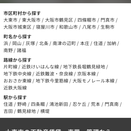
市区町村から探す
大東市
/
東大阪市
/
大阪市鶴見区
/
四條畷市
/
門真市
/
大阪市城東区
/
寝屋川市
/
和歌山市
/
八尾市
/
生駒市
町名から探す
浜
/
岡山
/
灰塚
/
北条
/
南津の辺町
/
本庄
/
住道
/
加納
/
南野
/
諸福
路線から探す
片町線
/
近鉄けいはんな線
/
地下鉄長堀鶴見緑地
/
地下鉄中央線
/
近鉄難波・奈良線
/
京阪本線
/
おおさか東線
/
地下鉄今里筋線
/
大阪モノレール本線
/
近鉄大阪線
駅から探す
住道
/
野崎
/
四条畷
/
鴻池新田
/
忍ケ丘
/
荒本
/
門真南
/
吉田
/
鶴見緑地
/
横堤