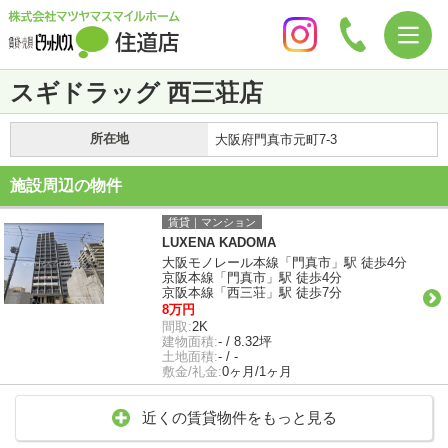
スギドラッグ 西三荘店
所在地
大阪府門真市元町7-3
施設周辺の物件
賃貸｜マンション
LUXENA KADOMA
大阪モノレール本線「門真市」駅 徒歩4分
京阪本線「門真市」駅 徒歩4分
京阪本線「西三荘」駅 徒歩7分
8万円
間取:
2K
建物面積:
- / 8.32坪
土地面積:
- / -
敷金/礼金:
0ヶ月/1ヶ月
近くの賃貸物件をもっと見る