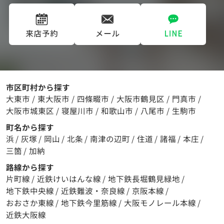
市区町村から探す
大東市
/
東大阪市
/
四條畷市
/
大阪市鶴見区
/
門真市
/
大阪市城東区
/
寝屋川市
/
和歌山市
/
八尾市
/
生駒市
町名から探す
浜
/
灰塚
/
岡山
/
北条
/
南津の辺町
/
住道
/
諸福
/
本庄
/
三箇
/
加納
路線から探す
片町線
/
近鉄けいはんな線
/
地下鉄長堀鶴見緑地
/
地下鉄中央線
/
近鉄難波・奈良線
/
京阪本線
/
おおさか東線
/
地下鉄今里筋線
/
大阪モノレール本線
/
近鉄大阪線