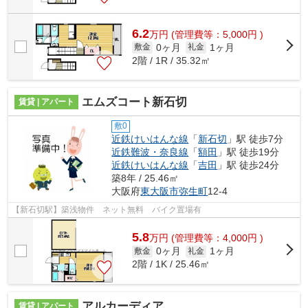
6.2
万
円
(管理費等：5,000円 )
0ヶ月
1ヶ月
敷金
礼金
2階 / 1R / 35.32㎡
エムズコート新石切
賃貸 | アパート
敷0
近鉄けいはんな線
「
新石切
」駅 徒歩7分
近鉄難波・奈良線
「
額田
」駅 徒歩19分
近鉄けいはんな線
「
吉田
」駅 徒歩24分
築8年 / 25.46㎡
大阪府
東大阪市
弥生町
12-4
【新石切駅】築浅物件 ネット無料 バイク置場有
5.8
万
円
(管理費等：4,000円 )
0ヶ月
1ヶ月
敷金
礼金
2階 / 1K / 25.46㎡
アルカーディア
賃貸 | アパート