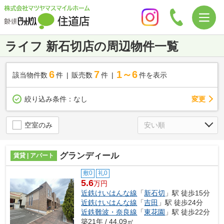
ライフ 新石切店の周辺物件一覧
6
7
1～6
該当物件数
件
販売数
件
件を表示
変更
絞り込み条件：
なし
空室のみ
グランディール
賃貸 | アパート
敷0
礼0
5.6
万円
近鉄けいはんな線
「
新石切
」駅 徒歩15分
近鉄けいはんな線
「
吉田
」駅 徒歩24分
近鉄難波・奈良線
「
東花園
」駅 徒歩22分
築21年 / 44.09㎡