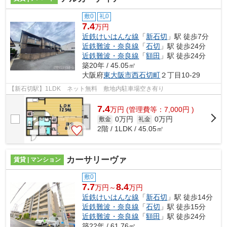
敷0
礼0
7.4
万円
近鉄けいはんな線
「
新石切
」駅 徒歩7分
近鉄難波・奈良線
「
石切
」駅 徒歩24分
近鉄難波・奈良線
「
額田
」駅 徒歩24分
築20年 / 45.05㎡
大阪府
東大阪市
西石切町
２丁目10-29
【新石切駅】1LDK ネット無料 敷地内駐車場空き有り
7.4
万
円
(管理費等：7,000円 )
0万円
0万円
敷金
礼金
2階 / 1LDK / 45.05㎡
カーサリーヴァ
賃貸 | マンション
敷0
7.7
8.4
万円～
万円
近鉄けいはんな線
「
新石切
」駅 徒歩14分
近鉄難波・奈良線
「
石切
」駅 徒歩15分
近鉄難波・奈良線
「
額田
」駅 徒歩24分
築22年 / 61.76㎡