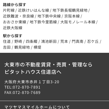
路線から探す
片町線
/
近鉄けいはんな線
/
地下鉄長堀鶴見緑地
/
近鉄難波・奈良線
/
地下鉄中央線
/
京阪本線
/
おおさか東線
/
地下鉄今里筋線
/
大阪モノレール本線
/
近鉄大阪線
駅から探す
住道
/
野崎
/
四条畷
/
鴻池新田
/
荒本
/
門真南
/
忍ケ丘
/
吉田
/
鶴見緑地
/
横堤
大東市の不動産賃貸・売買・管理なら
ピタットハウス住道店へ
大阪府大東市赤井１丁目3-20
TEL:072-870-7891
FAX:072-870-7689
マツヤマスマイルホームについて