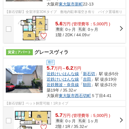
大阪府
東大阪市
新町
22-13
【新石切駅】全室洋室3DKタイプ 敷地内駐車場空き有り バイク置場有り
5.6
万
円
(管理費等：5,000円 )
0ヶ月
0ヶ月
敷金
礼金
1階 / 2DK / 44.09㎡
グレースヴィラ
賃貸 | アパート
敷0
5.7
6.2
万円～
万円
近鉄けいはんな線
「
新石切
」駅 徒歩5分
近鉄けいはんな線
「
吉田
」駅 徒歩19分
近鉄難波・奈良線
「
額田
」駅 徒歩21分
築19年 / 35.32㎡
大阪府
東大阪市
西石切町
５丁目4-41
【新石切駅】ペット飼育可能！1Rタイプ
5.7
万
円
(管理費等：5,000円 )
0ヶ月
1ヶ月
敷金
礼金
2階 / 1R / 35.32㎡