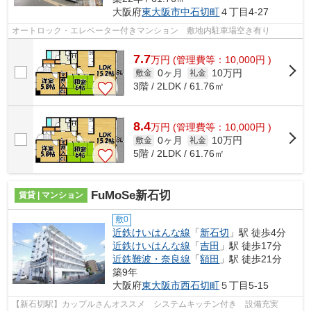
大阪府
東大阪市
中石切町
４丁目4-27
オートロック・エレベーター付きマンション 敷地内駐車場空き有り
7.7
万
円
(管理費等：10,000円 )
0ヶ月
10万円
敷金
礼金
3階 / 2LDK / 61.76㎡
8.4
万
円
(管理費等：10,000円 )
0ヶ月
10万円
敷金
礼金
5階 / 2LDK / 61.76㎡
FuMoSe新石切
賃貸 | マンション
敷0
近鉄けいはんな線
「
新石切
」駅 徒歩4分
近鉄けいはんな線
「
吉田
」駅 徒歩17分
近鉄難波・奈良線
「
額田
」駅 徒歩21分
築9年
大阪府
東大阪市
西石切町
５丁目5-15
【新石切駅】カップルさんオススメ システムキッチン付き 設備充実