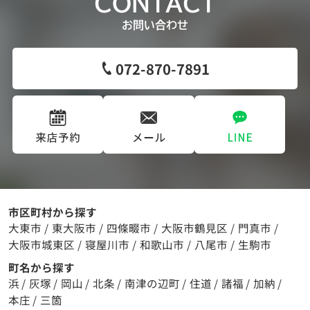
CONTACT
お問い合わせ
072-870-7891
市区町村から探す
大東市
/
東大阪市
/
四條畷市
/
大阪市鶴見区
/
門真市
/
大阪市城東区
/
寝屋川市
/
和歌山市
/
八尾市
/
生駒市
町名から探す
浜
/
灰塚
/
岡山
/
北条
/
南津の辺町
/
住道
/
諸福
/
加納
/
本庄
/
三箇