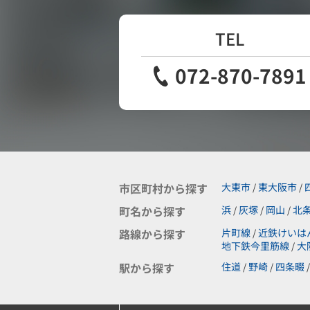
TEL
072-870-7891
市区町村から探す
大東市
東大阪市
/
/
町名から探す
浜
灰塚
岡山
北
/
/
/
路線から探す
片町線
近鉄けいは
/
地下鉄今里筋線
大
/
駅から探す
住道
野崎
四条畷
/
/
/