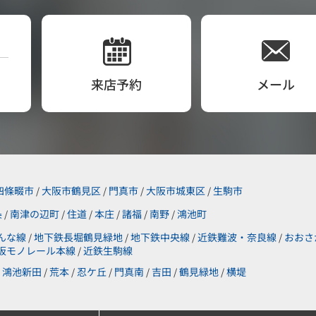
来店予約
メール
四條畷市
大阪市鶴見区
門真市
大阪市城東区
生駒市
/
/
/
/
条
南津の辺町
住道
本庄
諸福
南野
鴻池町
/
/
/
/
/
/
んな線
地下鉄長堀鶴見緑地
地下鉄中央線
近鉄難波・奈良線
おおさ
/
/
/
/
阪モノレール本線
近鉄生駒線
/
鴻池新田
荒本
忍ケ丘
門真南
吉田
鶴見緑地
横堤
/
/
/
/
/
/