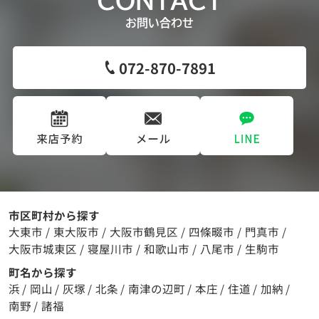
CONTACT
お問い合わせ
072-870-7891
市区町村から探す
大東市
/
東大阪市
/
大阪市鶴見区
/
四條畷市
/
門真市
/
大阪市城東区
/
寝屋川市
/
和歌山市
/
八尾市
/
生駒市
町名から探す
浜
/
岡山
/
灰塚
/
北条
/
南津の辺町
/
本庄
/
住道
/
加納
/
南野
/
諸福