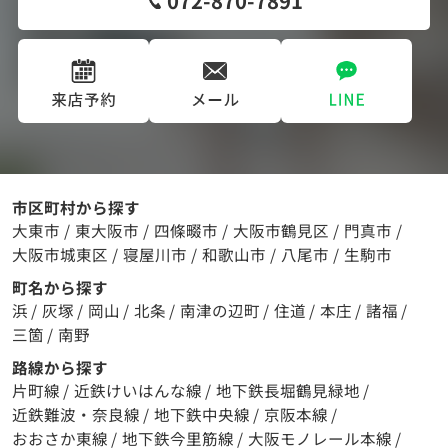
市区町村から探す
大東市
/
東大阪市
/
四條畷市
/
大阪市鶴見区
/
門真市
/
大阪市城東区
/
寝屋川市
/
和歌山市
/
八尾市
/
生駒市
町名から探す
浜
/
灰塚
/
岡山
/
北条
/
南津の辺町
/
住道
/
本庄
/
諸福
/
三箇
/
南野
路線から探す
片町線
/
近鉄けいはんな線
/
地下鉄長堀鶴見緑地
/
近鉄難波・奈良線
/
地下鉄中央線
/
京阪本線
/
おおさか東線
/
地下鉄今里筋線
/
大阪モノレール本線
/