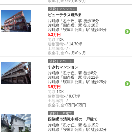
敷金/礼金:
0ヶ月/0ヶ月
賃貸｜マンション
ビューテラス畷B棟
片町線「忍ケ丘」駅 徒歩16分
片町線「四条畷」駅 徒歩18分
片町線「寝屋川公園」駅 徒歩34分
5.3万円
間取:
2DK
建物面積:
- / 14.70坪
土地面積:
- / -
敷金/礼金:
0ヶ月/0ヶ月
賃貸｜アパート
すみれマンション
片町線「忍ケ丘」駅 徒歩8分
片町線「四条畷」駅 徒歩21分
片町線「寝屋川公園」駅 徒歩26分
3.9万円
間取:
1DK
建物面積:
- / 9.07坪
土地面積:
- / -
敷金/礼金:
0万円/0万円
賃貸｜一戸建て
四條畷市清滝中町の一戸建て
片町線「忍ケ丘」駅 徒歩15分
片町線「寝屋川公園」駅 徒歩32分