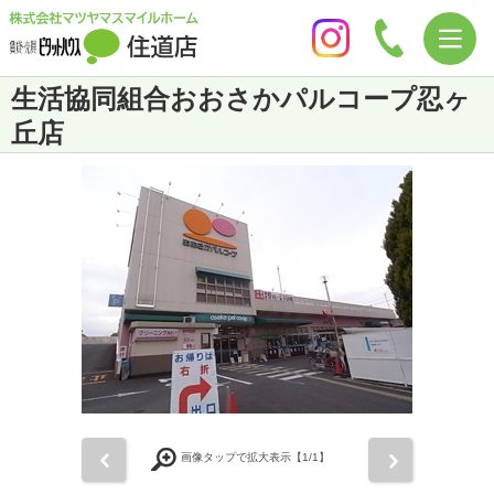
生活協同組合おおさかパルコープ忍ヶ
丘店
前
次
画像タップで拡大表示【
1
/1】