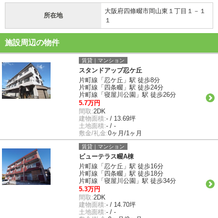
大阪府四條畷市岡山東１丁目１－１
所在地
１
施設周辺の物件
賃貸｜マンション
スタンドアップ忍ケ丘
片町線「忍ケ丘」駅 徒歩8分
片町線「四条畷」駅 徒歩24分
片町線「寝屋川公園」駅 徒歩26分
5.7万円
間取:
2DK
建物面積:
- / 13.69坪
土地面積:
- / -
敷金/礼金:
0ヶ月/1ヶ月
賃貸｜マンション
ビューテラス畷A棟
片町線「忍ケ丘」駅 徒歩16分
片町線「四条畷」駅 徒歩18分
片町線「寝屋川公園」駅 徒歩34分
5.3万円
間取:
2DK
建物面積:
- / 14.70坪
土地面積:
- / -