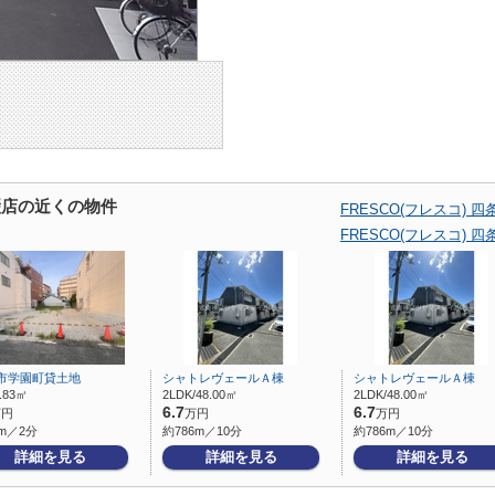
条畷店の近くの物件
FRESCO(フレスコ)
FRESCO(フレスコ)
市学園町貸土地
シャトレヴェールＡ棟
シャトレヴェールＡ棟
1.83㎡
2LDK/48.00㎡
2LDK/48.00㎡
6.7
6.7
万円
万円
万円
m／2分
約786m／10分
約786m／10分
詳細を見る
詳細を見る
詳細を見る