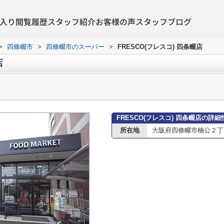
入り
閲覧履歴
スタッフ紹介
お客様の声
スタッフブログ
>
四條畷市
>
四條畷市のスーパー
>
FRESCO(フレスコ) 四条畷店
店
FRESCO(フレスコ) 四条畷店の詳細
所在地
大阪府四條畷市楠公２丁