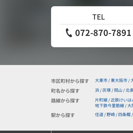
TEL
072-870-7891
市区町村から探す
大東市
東大阪市
/
/
町名から探す
浜
灰塚
岡山
北
/
/
/
路線から探す
片町線
近鉄けいは
/
地下鉄今里筋線
大
/
駅から探す
住道
野崎
四条畷
/
/
/