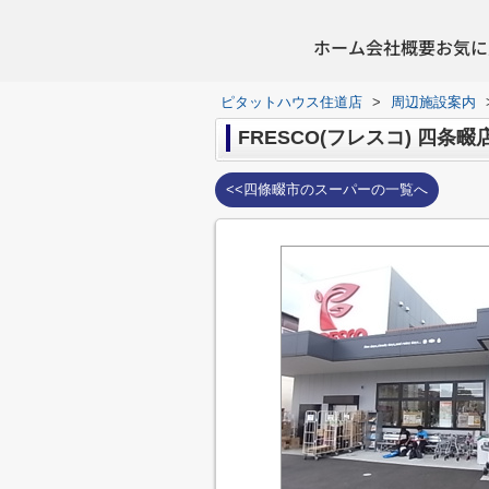
ホーム
会社概要
お気に
ピタットハウス住道店
>
周辺施設案内
FRESCO(フレスコ) 四条畷
<<四條畷市のスーパーの一覧へ