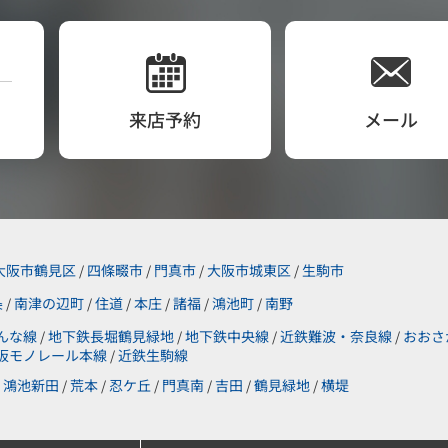
来店予約
メール
大阪市鶴見区
四條畷市
門真市
大阪市城東区
生駒市
/
/
/
/
条
南津の辺町
住道
本庄
諸福
鴻池町
南野
/
/
/
/
/
/
んな線
地下鉄長堀鶴見緑地
地下鉄中央線
近鉄難波・奈良線
おおさ
/
/
/
/
阪モノレール本線
近鉄生駒線
/
鴻池新田
荒本
忍ケ丘
門真南
吉田
鶴見緑地
横堤
/
/
/
/
/
/