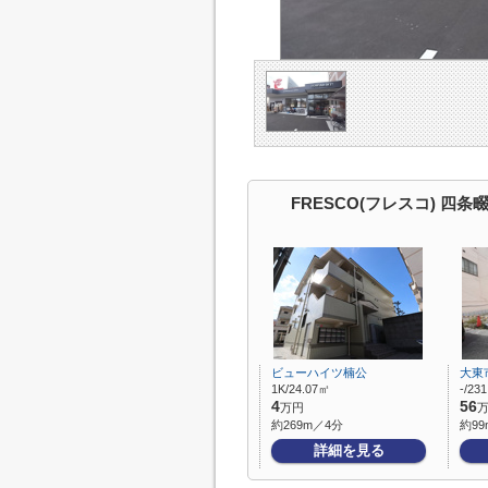
FRESCO(フレスコ) 四
ビューハイツ楠公
大東
1K/24.07㎡
-/23
4
56
万円
約269m／4分
約99
詳細を見る