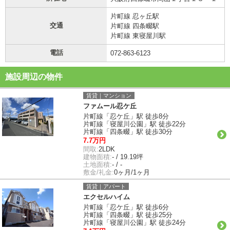
片町線 忍ヶ丘駅
交通
片町線 四条畷駅
片町線 東寝屋川駅
電話
072-863-6123
施設周辺の物件
賃貸｜マンション
ファムール忍ケ丘
片町線「忍ケ丘」駅 徒歩8分
片町線「寝屋川公園」駅 徒歩22分
片町線「四条畷」駅 徒歩30分
7.7万円
間取:
2LDK
建物面積:
- / 19.19坪
土地面積:
- / -
敷金/礼金:
0ヶ月/1ヶ月
賃貸｜アパート
エクセルハイム
片町線「忍ケ丘」駅 徒歩6分
片町線「四条畷」駅 徒歩25分
片町線「寝屋川公園」駅 徒歩24分