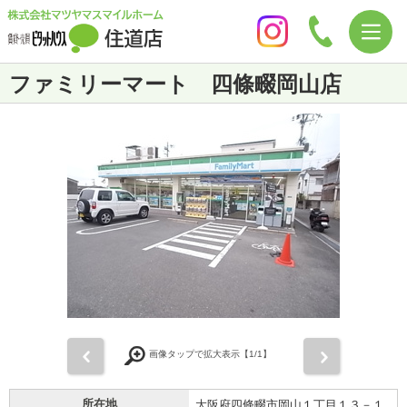
ファミリーマート 四條畷岡山店
前
次
画像タップで拡大表示【
1
/1】
所在地
大阪府四條畷市岡山１丁目１３－１