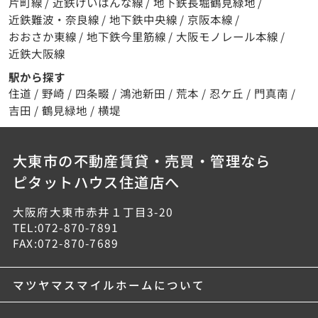
片町線
/
近鉄けいはんな線
/
地下鉄長堀鶴見緑地
/
近鉄難波・奈良線
/
地下鉄中央線
/
京阪本線
/
おおさか東線
/
地下鉄今里筋線
/
大阪モノレール本線
/
近鉄大阪線
駅から探す
住道
/
野崎
/
四条畷
/
鴻池新田
/
荒本
/
忍ケ丘
/
門真南
/
吉田
/
鶴見緑地
/
横堤
大東市の不動産賃貸・売買・管理なら
ピタットハウス住道店へ
大阪府大東市赤井１丁目3-20
TEL:072-870-7891
FAX:072-870-7689
マツヤマスマイルホームについて