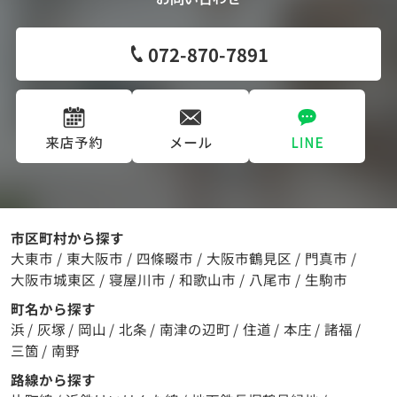
072-870-7891
市区町村から探す
大東市
/
東大阪市
/
四條畷市
/
大阪市鶴見区
/
門真市
/
大阪市城東区
/
寝屋川市
/
和歌山市
/
八尾市
/
生駒市
町名から探す
浜
/
灰塚
/
岡山
/
北条
/
南津の辺町
/
住道
/
本庄
/
諸福
/
三箇
/
南野
路線から探す