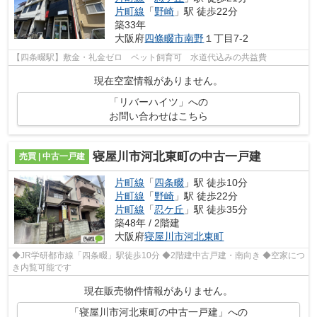
片町線
「
野崎
」駅 徒歩22分
築33年
大阪府
四條畷市
南野
１丁目7-2
【四条畷駅】敷金・礼金ゼロ ペット飼育可 水道代込みの共益費
現在空室情報がありません。
「リバーハイツ」への
お問い合わせはこちら
寝屋川市河北東町の中古一戸建
売買 | 中古一戸建
片町線
「
四条畷
」駅 徒歩10分
片町線
「
野崎
」駅 徒歩22分
片町線
「
忍ケ丘
」駅 徒歩35分
築48年 / 2階建
大阪府
寝屋川市
河北東町
◆JR学研都市線「四条畷」駅徒歩10分 ◆2階建中古戸建・南向き ◆空家につ
き内覧可能です
現在販売物件情報がありません。
「寝屋川市河北東町の中古一戸建」への