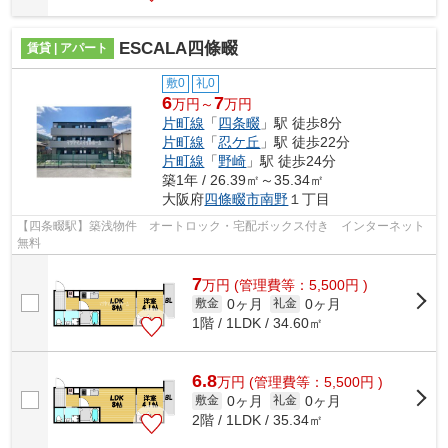
ESCALA四條畷
賃貸 | アパート
敷0
礼0
6
7
万円～
万円
片町線
「
四条畷
」駅 徒歩8分
片町線
「
忍ケ丘
」駅 徒歩22分
片町線
「
野崎
」駅 徒歩24分
築1年 / 26.39㎡～35.34㎡
大阪府
四條畷市
南野
１丁目
【四条畷駅】築浅物件 オートロック・宅配ボックス付き インターネット
無料
7
万
円
(管理費等：5,500円 )
0ヶ月
0ヶ月
敷金
礼金
1階 / 1LDK / 34.60㎡
6.8
万
円
(管理費等：5,500円 )
0ヶ月
0ヶ月
敷金
礼金
2階 / 1LDK / 35.34㎡