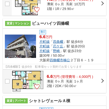
0ヶ月
10万円
敷金
礼金
1階 / 1R / 29.90㎡
ビューハイツ四條畷
賃貸 | マンション
敷0
6.6
万円
片町線
「
四条畷
」駅 徒歩6分
片町線
「
忍ケ丘
」駅 徒歩20分
片町線
「
野崎
」駅 徒歩23分
築30年 / 50.00㎡
大阪府
四條畷市
楠公
２丁目６－１９
【四条畷駅】徒歩6分 駐車場セット契約でお安くなります
6.6
万
円
(管理費等：4,000円 )
0ヶ月
1ヶ月
敷金
礼金
2階 / 2DK / 50.00㎡
シャトレヴェールＡ棟
賃貸 | アパート