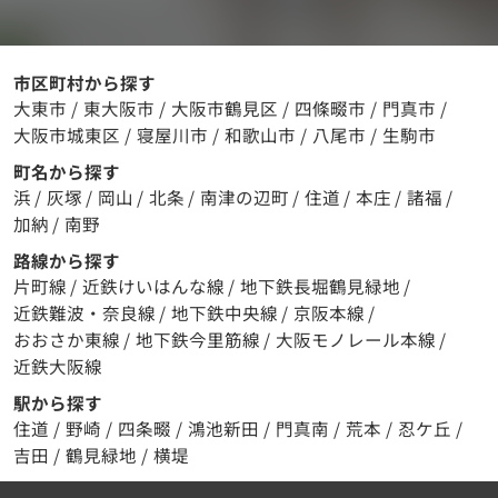
市区町村から探す
大東市
/
東大阪市
/
大阪市鶴見区
/
四條畷市
/
門真市
/
大阪市城東区
/
寝屋川市
/
和歌山市
/
八尾市
/
生駒市
町名から探す
浜
/
灰塚
/
岡山
/
北条
/
南津の辺町
/
住道
/
本庄
/
諸福
/
加納
/
南野
路線から探す
片町線
/
近鉄けいはんな線
/
地下鉄長堀鶴見緑地
/
近鉄難波・奈良線
/
地下鉄中央線
/
京阪本線
/
おおさか東線
/
地下鉄今里筋線
/
大阪モノレール本線
/
近鉄大阪線
駅から探す
住道
/
野崎
/
四条畷
/
鴻池新田
/
門真南
/
荒本
/
忍ケ丘
/
吉田
/
鶴見緑地
/
横堤