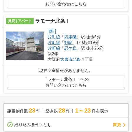
お問い合わせはこちら
ラモーナ北条Ⅰ
賃貸 | アパート
敷0
片町線
「
四条畷
」駅 徒歩6分
片町線
「
野崎
」駅 徒歩19分
片町線
「
忍ケ丘
」駅 徒歩26分
築2年
大阪府
大東市
北条
４丁目
現在空室情報がありません。
「ラモーナ北条Ⅰ」への
お問い合わせはこちら
23
28
1～23
該当物件数
件
空き数
件
件を表示
変更
絞り込み条件：
なし