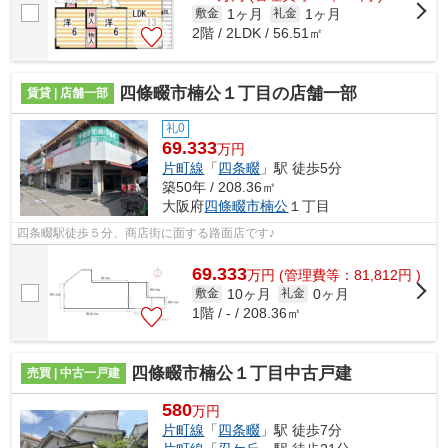
1ヶ月
1ヶ月
敷金
礼金
2階 / 2LDK / 56.51㎡
四條畷市楠公１丁目の店舗一部
賃貸 | 店舗一部
礼0
69.333
万円
片町線
「
四条畷
」駅 徒歩5分
築50年 / 208.36㎡
大阪府
四條畷市
楠公
１丁目
四条畷駅徒歩５分、商店街に面する路面店です♪
69.333
万
円
(管理費等：81,812円 )
10ヶ月
0ヶ月
敷金
礼金
1階 / - / 208.36㎡
四條畷市楠公１丁目中古戸建
売買 | 中古一戸建
580
万円
片町線
「
四条畷
」駅 徒歩7分