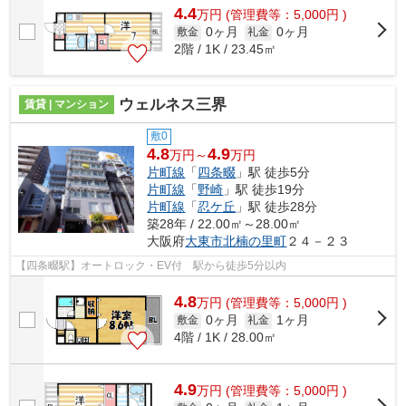
4.4
万
円
(管理費等：5,000円 )
0ヶ月
0ヶ月
敷金
礼金
2階 / 1K / 23.45㎡
ウェルネス三界
賃貸 | マンション
敷0
4.8
4.9
万円～
万円
片町線
「
四条畷
」駅 徒歩5分
片町線
「
野崎
」駅 徒歩19分
片町線
「
忍ケ丘
」駅 徒歩28分
築28年 / 22.00㎡～28.00㎡
大阪府
大東市
北楠の里町
２４－２３
【四条畷駅】オートロック・EV付 駅から徒歩5分以内
4.8
万
円
(管理費等：5,000円 )
0ヶ月
1ヶ月
敷金
礼金
4階 / 1K / 28.00㎡
4.9
万
円
(管理費等：5,000円 )