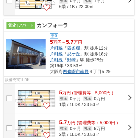
0ヶ月
1ヶ月
敷金
礼金
6階 / 1K / 22.00㎡
カンフォーラ
賃貸 | アパート
敷0
5
5.7
万円～
万円
片町線
「
四条畷
」駅 徒歩12分
片町線
「
忍ケ丘
」駅 徒歩18分
片町線
「
野崎
」駅 徒歩28分
築19年 / 33.53㎡
大阪府
四條畷市
南野
４丁目5-29
設備充実1LDK
5
万
円
(管理費等：5,000円 )
0ヶ月
0万円
敷金
礼金
1階 / 1LDK / 33.53㎡
5.7
万
円
(管理費等：5,000円 )
0ヶ月
5万円
敷金
礼金
2階 / 1LDK / 33.53㎡