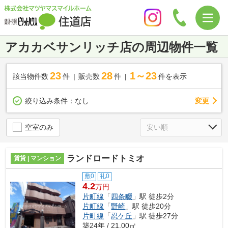
アカカベサンリッチ店の周辺物件一覧
23
28
1～23
該当物件数
件
販売数
件
件を表示
変更
絞り込み条件：
なし
空室のみ
ランドロードトミオ
賃貸 | マンション
敷0
礼0
4.2
万円
片町線
「
四条畷
」駅 徒歩2分
片町線
「
野崎
」駅 徒歩20分
片町線
「
忍ケ丘
」駅 徒歩27分
築24年 / 21.00㎡