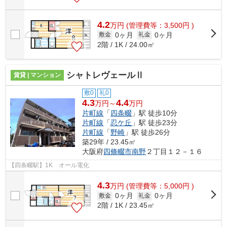
4.2
万
円
(管理費等：3,500円 )
0ヶ月
0ヶ月
敷金
礼金
2階 / 1K / 24.00㎡
シャトレヴェールⅡ
賃貸 | マンション
敷0
礼0
4.3
4.4
万円～
万円
片町線
「
四条畷
」駅 徒歩10分
片町線
「
忍ケ丘
」駅 徒歩23分
片町線
「
野崎
」駅 徒歩26分
築29年 / 23.45㎡
大阪府
四條畷市
南野
２丁目１２－１６
【四条畷駅】1K オール電化
4.3
万
円
(管理費等：5,000円 )
0ヶ月
0ヶ月
敷金
礼金
2階 / 1K / 23.45㎡