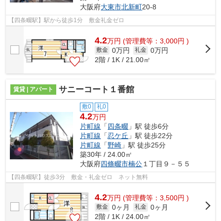
大阪府
大東市
北新町
20-8
【四条畷駅】駅から徒歩1分 敷金礼金ゼロ
4.2
万
円
(管理費等：3,000円 )
0万円
0万円
敷金
礼金
2階 / 1K / 21.00㎡
サニーコート１番館
賃貸 | アパート
敷0
礼0
4.2
万円
片町線
「
四条畷
」駅 徒歩6分
片町線
「
忍ケ丘
」駅 徒歩22分
片町線
「
野崎
」駅 徒歩25分
築30年 / 24.00㎡
大阪府
四條畷市
楠公
１丁目９－５５
【四条畷駅】徒歩3分 敷金・礼金ゼロ ネット無料
4.2
万
円
(管理費等：3,500円 )
0ヶ月
0ヶ月
敷金
礼金
2階 / 1K / 24.00㎡