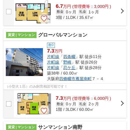
6.7
万
円
(管理費等：3,000円 )
0ヶ月
1ヶ月
敷金
礼金
3階 / 1LDK / 35.67㎡
グローバルマンション
賃貸 | マンション
敷0
7.3
万円
片町線
「
四条畷
」駅 徒歩11分
片町線
「
野崎
」駅 徒歩26分
片町線
「
忍ケ丘
」駅 徒歩28分
築38年 / 60.00㎡
大阪府
四條畷市
雁屋南町
７－４
（小型犬１匹）のみ飼育相談可能です！
7.3
万
円
(管理費等：6,000円 )
0ヶ月
2ヶ月
敷金
礼金
1階 / 3LDK / 60.00㎡
サンマンション南野
賃貸 | マンション