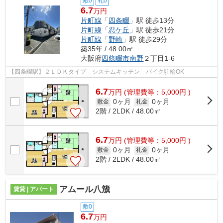
敷0
礼0
6.7
万円
片町線
「
四条畷
」駅 徒歩13分
片町線
「
忍ケ丘
」駅 徒歩21分
片町線
「
野崎
」駅 徒歩29分
築35年 / 48.00㎡
大阪府
四條畷市
南野
２丁目1-6
【四条畷駅】２ＬＤＫタイプ システムキッチン バイク駐輪OK
6.7
万
円
(管理費等：5,000円 )
0ヶ月
0ヶ月
敷金
礼金
2階 / 2LDK / 48.00㎡
6.7
万
円
(管理費等：5,000円 )
0ヶ月
0ヶ月
敷金
礼金
2階 / 2LDK / 48.00㎡
アムール八籏
賃貸 | アパート
敷0
6.7
万円