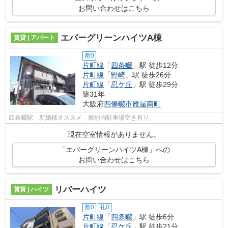
お問い合わせはこちら
エバーグリーンハイツA棟
賃貸 | アパート
敷0
片町線
「
四条畷
」駅 徒歩12分
片町線
「
野崎
」駅 徒歩26分
片町線
「
忍ケ丘
」駅 徒歩29分
築31年
大阪府
四條畷市
雁屋南町
四条畷駅 新婚様オススメ 敷地内駐車場空き有り
現在空室情報がありません。
「エバーグリーンハイツA棟」への
お問い合わせはこちら
リバーハイツ
賃貸 | ハイツ
敷0
礼0
片町線
「
四条畷
」駅 徒歩6分
片町線
「
忍ケ丘
」駅 徒歩21分