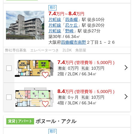
敷0
7.4
8.4
万円～
万円
片町線
「
四条畷
」駅 徒歩10分
片町線
「
忍ケ丘
」駅 徒歩20分
片町線
「
野崎
」駅 徒歩27分
築30年 / 66.34㎡
大阪府
四條畷市
南野
２丁目１－２６
弊社専任募集 エレベーターつき 2LDK 角部屋
7.4
万
円
(管理費等：5,000円 )
0万円
10万円
敷金
礼金
2階 / 2LDK / 66.34㎡
8.4
万
円
(管理費等：5,000円 )
0ヶ月
10万円
敷金
礼金
4階 / 3LDK / 66.34㎡
ボヌール・アクル
賃貸 | アパート
敷0