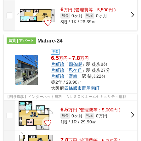
6
万
円
(管理費等：5,500円 )
0ヶ月
0ヶ月
敷金
礼金
3階 / 1K / 26.39㎡
Mature-24
賃貸 | アパート
敷0
6.5
7.8
万円～
万円
片町線
「
四条畷
」駅 徒歩8分
片町線
「
忍ケ丘
」駅 徒歩27分
片町線
「
野崎
」駅 徒歩22分
築2年 / 29.90㎡
大阪府
四條畷市
雁屋南町
【四条畷駅】インターネット無料 ＡＬＳＯＫホームセキュリティ搭載
6.5
万
円
(管理費等：5,000円 )
0ヶ月
0万円
敷金
礼金
1階 / 1R / 29.90㎡
7.8
万
円
(管理費等：6,000円 )