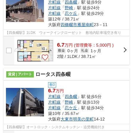
片町線
「
四条畷
」駅 徒歩9分
片町線
「
野崎
」駅 徒歩24分
片町線
「
忍ケ丘
」駅 徒歩29分
築12年 / 38.71㎡
大阪府
四條畷市
雁屋南町
23－11
【四条畷駅】1LDK ウォークインクローゼット 敷地内駐車場空き有り
6.7
万
円
(管理費等：5,000円 )
0ヶ月
1ヶ月
敷金
礼金
2階 / 1LDK / 38.71㎡
ロータス四条畷
賃貸 | アパート
敷0
6.7
万円
片町線
「
四条畷
」駅 徒歩5分
片町線
「
野崎
」駅 徒歩13分
片町線
「
忍ケ丘
」駅 徒歩34分
築10年 / 35.67㎡
大阪府
大東市
明美の里町
14-12
【四条畷駅】オートロック・システムキッチン・追焚機能付き