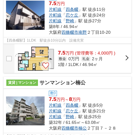
7.5
万円
片町線
「
四条畷
」駅 徒歩11分
片町線
「
忍ケ丘
」駅 徒歩24分
片町線
「
野崎
」駅 徒歩27分
築8年 / 46.94㎡
大阪府
四條畷市
南野
２丁目10-20
【四条畷駅】1LDK 駅徒歩10分以内 設備充実
7.5
万
円
(管理費等：4,000円 )
0万円
2ヶ月
敷金
礼金
1階 / 1LDK / 46.94㎡
サンマンション楠公
賃貸 | マンション
敷0
7.5
8
万円～
万円
片町線
「
四条畷
」駅 徒歩5分
片町線
「
忍ケ丘
」駅 徒歩21分
片町線
「
野崎
」駅 徒歩25分
築32年 / 61.65㎡～63.08㎡
大阪府
四條畷市
楠公
２丁目７－２８