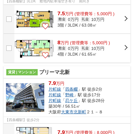
【四条畷駅】3LDK 敷地内駐車場空き有り 南向き
7.5
万
円
(管理費等：5,000円 )
0万円
10万円
敷金
礼金
3階 / 3LDK / 63.08㎡
8
万
円
(管理費等：5,000円 )
0万円
10万円
敷金
礼金
4階 / 3LDK / 61.65㎡
プリーマ北新
賃貸 | マンション
7.9
万円
片町線
「
四条畷
」駅 徒歩2分
片町線
「
野崎
」駅 徒歩17分
片町線
「
忍ケ丘
」駅 徒歩28分
築30年 / 56.51㎡
大阪府
大東市
北新町
２１－８
【四条畷駅】徒歩2分
7.9
万
円
(管理費等：8,000円 )