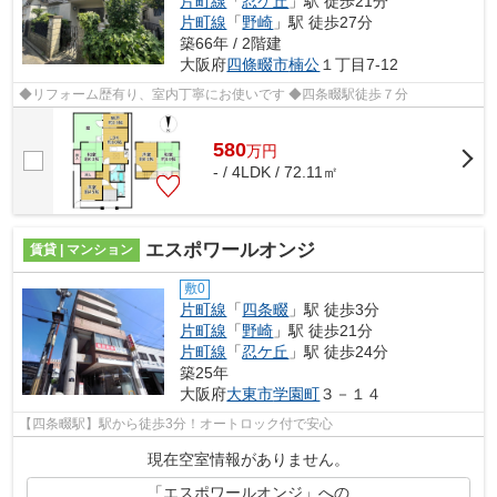
片町線
「
忍ケ丘
」駅 徒歩21分
片町線
「
野崎
」駅 徒歩27分
築66年 / 2階建
大阪府
四條畷市
楠公
１丁目7-12
◆リフォーム歴有り、室内丁寧にお使いです ◆四条畷駅徒歩７分
580
万
円
- / 4LDK / 72.11㎡
エスポワールオンジ
賃貸 | マンション
敷0
片町線
「
四条畷
」駅 徒歩3分
片町線
「
野崎
」駅 徒歩21分
片町線
「
忍ケ丘
」駅 徒歩24分
築25年
大阪府
大東市
学園町
３－１４
【四条畷駅】駅から徒歩3分！オートロック付で安心
現在空室情報がありません。
「エスポワールオンジ」への