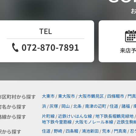
TEL
072-870-7891
来店
市区町村から探す
大東市
東大阪市
大阪市鶴見区
四條畷市
門真
/
/
/
/
町名から探す
浜
灰塚
岡山
北条
南津の辺町
住道
諸福
/
/
/
/
/
/
/
路線から探す
片町線
近鉄けいはんな線
地下鉄長堀鶴見緑地
/
/
/
地下鉄今里筋線
大阪モノレール本線
近鉄生駒
/
/
駅から探す
住道
野崎
四条畷
鴻池新田
荒本
門真南
忍
/
/
/
/
/
/