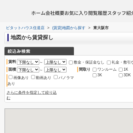
ホーム
会社概要
お気に入り
閲覧履歴
スタッフ紹
ピタットハウス住道店
>
(賃貸)地図から探す
>
東大阪市
地図から賃貸探し
賃料
～
敷金・保証金なし
礼金・敷引
面積
間取り
ワンルーム
1K
～
3K
3DK
画像あり
動画あり
パノラマ
あり
さらに条件を指定して絞り込
む