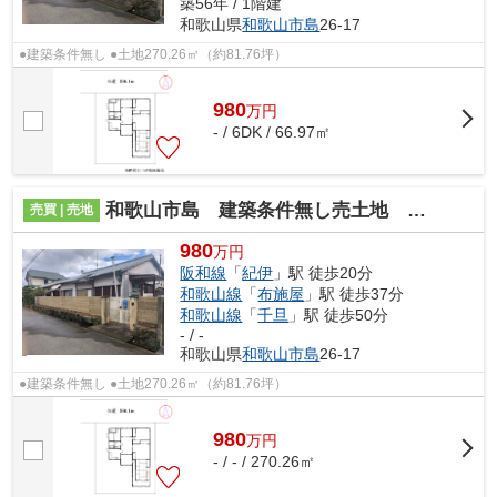
築56年 / 1階建
和歌山県
和歌山市
島
26-17
●建築条件無し ●土地270.26㎡（約81.76坪）
980
万
円
- / 6DK / 66.97㎡
和歌山市島 建築条件無し売土地 約81.76坪
売買 | 売地
980
万円
阪和線
「
紀伊
」駅 徒歩20分
和歌山線
「
布施屋
」駅 徒歩37分
和歌山線
「
千旦
」駅 徒歩50分
- / -
和歌山県
和歌山市
島
26-17
●建築条件無し ●土地270.26㎡（約81.76坪）
980
万
円
- / - / 270.26㎡