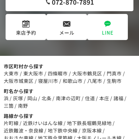
072-870-7891
市区町村から探す
大東市
/
東大阪市
/
四條畷市
/
大阪市鶴見区
/
門真市
/
大阪市城東区
/
寝屋川市
/
和歌山市
/
八尾市
/
生駒市
町名から探す
浜
/
灰塚
/
岡山
/
北条
/
南津の辺町
/
住道
/
本庄
/
諸福
/
三箇
/
南野
路線から探す
片町線
/
近鉄けいはんな線
/
地下鉄長堀鶴見緑地
/
近鉄難波・奈良線
/
地下鉄中央線
/
京阪本線
/
おおさか東線
/
地下鉄今里筋線
/
大阪モノレール本線
/