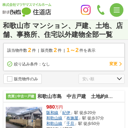
和歌山市 マンション、戸建、土地、店
舗、事務所、住宅以外建物全部一覧
2
2
1～2
該当物件数
件
販売数
件
件を表示
変更
絞り込み条件：
なし
販売物件のみ
和歌山市島 中古戸建 土地約81.76坪
売買 | 中古一戸建
980
万円
阪和線
「
紀伊
」駅 徒歩20分
和歌山線
「
布施屋
」駅 徒歩37分
和歌山線
「
千旦
」駅 徒歩50分