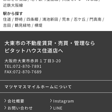
近鉄大阪線
駅から探す
住道
/
野崎
/
四条畷
/
鴻池新田
/
荒本
/
忍ケ丘
/
門真南
/
吉田
/
鶴見緑地
/
横堤
大東市の不動産賃貸・売買・管理なら
ピタットハウス住道店へ
大阪府大東市赤井１丁目3-20
TEL:072-870-7891
FAX:072-870-7689
マツヤマスマイルホームについて
会社概要
Instagram
お問い合わせ
LINE