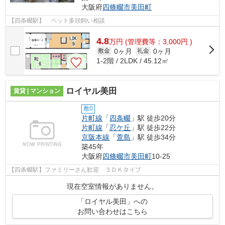
大阪府
四條畷市
美田町
【四条畷駅】 ペット多頭飼い相談
4.8
万
円
(管理費等：3,000円 )
0ヶ月
0ヶ月
敷金
礼金
1-2階 / 2LDK / 45.12㎡
ロイヤル美田
賃貸 | マンション
敷0
片町線
「
四条畷
」駅 徒歩20分
片町線
「
忍ケ丘
」駅 徒歩22分
京阪本線
「
萱島
」駅 徒歩34分
築45年
大阪府
四條畷市
美田町
10-25
【四条畷駅】ファミリーさん歓迎 ３ＤＫタイプ
現在空室情報がありません。
「ロイヤル美田」への
お問い合わせはこちら