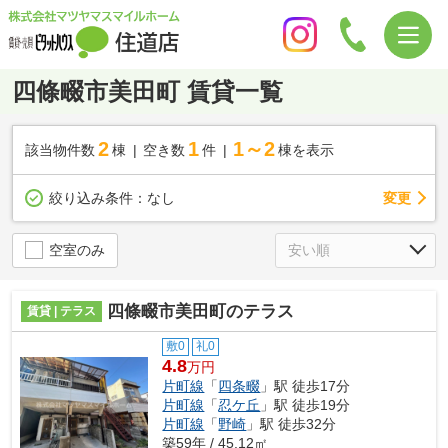
四條畷市美田町 賃貸一覧
2
1
1～2
該当物件数
棟
空き数
件
棟を表示
変更
絞り込み条件：
なし
空室のみ
四條畷市美田町のテラス
賃貸 | テラス
敷0
礼0
4.8
万円
片町線
「
四条畷
」駅 徒歩17分
片町線
「
忍ケ丘
」駅 徒歩19分
片町線
「
野崎
」駅 徒歩32分
築59年 / 45.12㎡