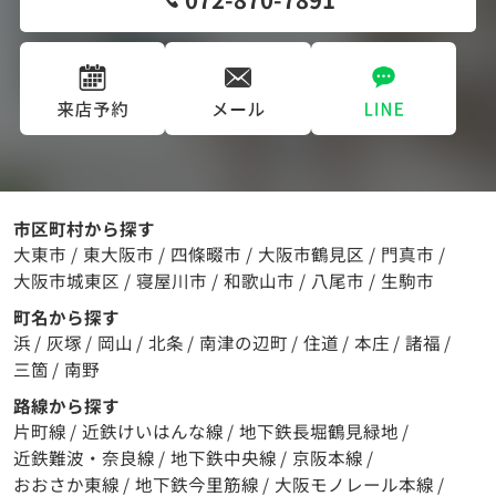
市区町村から探す
大東市
/
東大阪市
/
四條畷市
/
大阪市鶴見区
/
門真市
/
大阪市城東区
/
寝屋川市
/
和歌山市
/
八尾市
/
生駒市
町名から探す
浜
/
灰塚
/
岡山
/
北条
/
南津の辺町
/
住道
/
本庄
/
諸福
/
三箇
/
南野
路線から探す
片町線
/
近鉄けいはんな線
/
地下鉄長堀鶴見緑地
/
近鉄難波・奈良線
/
地下鉄中央線
/
京阪本線
/
おおさか東線
/
地下鉄今里筋線
/
大阪モノレール本線
/