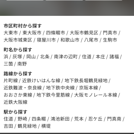
市区町村から探す
大東市
/
東大阪市
/
四條畷市
/
大阪市鶴見区
/
門真市
/
大阪市城東区
/
寝屋川市
/
和歌山市
/
八尾市
/
生駒市
町名から探す
浜
/
灰塚
/
岡山
/
北条
/
南津の辺町
/
住道
/
本庄
/
諸福
/
三箇
/
南野
路線から探す
片町線
/
近鉄けいはんな線
/
地下鉄長堀鶴見緑地
/
近鉄難波・奈良線
/
地下鉄中央線
/
京阪本線
/
おおさか東線
/
地下鉄今里筋線
/
大阪モノレール本線
/
近鉄大阪線
駅から探す
住道
/
野崎
/
四条畷
/
鴻池新田
/
荒本
/
忍ケ丘
/
門真南
/
吉田
/
鶴見緑地
/
横堤