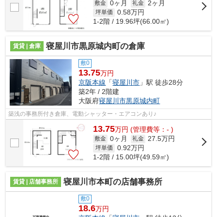
0ヶ月
2ヶ月
敷金
礼金
0.58
万円
坪単価
1-2階 / 19.96坪(66.00㎡)
寝屋川市黒原城内町の倉庫
賃貸 | 倉庫
敷0
13.75
万円
京阪本線
「
寝屋川市
」駅 徒歩28分
築2年 / 2階建
大阪府
寝屋川市
黒原城内町
築浅の事務所付き倉庫、電動シャッター・エアコンあり♪
13.75
万
円
(管理費等：- )
0ヶ月
27.5万円
敷金
礼金
0.92
万円
坪単価
1-2階 / 15.00坪(49.59㎡)
寝屋川市本町の店舗事務所
賃貸 | 店舗事務所
敷0
18.6
万円