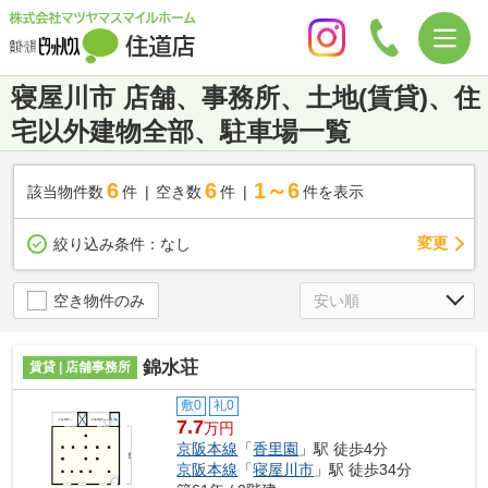
寝屋川市 店舗、事務所、土地(賃貸)、住
宅以外建物全部、駐車場一覧
6
6
1～6
該当物件数
件
空き数
件
件を表示
変更
絞り込み条件：
なし
空き物件のみ
錦水荘
賃貸 | 店舗事務所
敷0
礼0
7.7
万円
京阪本線
「
香里園
」駅 徒歩4分
京阪本線
「
寝屋川市
」駅 徒歩34分