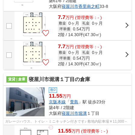
築61年 / 2階建
大阪府
寝屋川市
香里南之町
33-8
7.7
万
円
(管理費等：- )
0ヶ月
0ヶ月
敷金
礼金
0.54
万円
坪単価
2階 / 14.30坪(47.30㎡)
7.7
万
円
(管理費等：- )
0ヶ月
0ヶ月
敷金
礼金
0.54
万円
坪単価
2階 / 14.30坪(47.30㎡)
寝屋川市堀溝１丁目の倉庫
賃貸 | 倉庫
敷0
11.55
万円
京阪本線
「
萱島
」駅 徒歩23分
築4年 / 2階建
大阪府
寝屋川市
堀溝
１丁目
ガレージハウス、トイレ・ミニキッチン付きです♪ 敷地内駐車場￥11,000－
11.55
万
円
(管理費等：- )