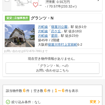
0.55
万円
坪単価
- / 70.57坪(233.32㎡)
グランツ・N
賃貸 | 店舗事務所
片町線
「
寝屋川公園
」駅 徒歩1分
片町線
「
忍ケ丘
」駅 徒歩18分
片町線
「
星田
」駅 徒歩23分
築45年 / 2階建
大阪府
寝屋川市
打上宮前町
6-2
お問い合わせは072-870-7891まで
現在空き物件情報がありません。
「グランツ・N」への
お問い合わせはこちら
6
6
1～6
該当物件数
件
空き数
件
件を表示
変更
絞り込み条件：
なし