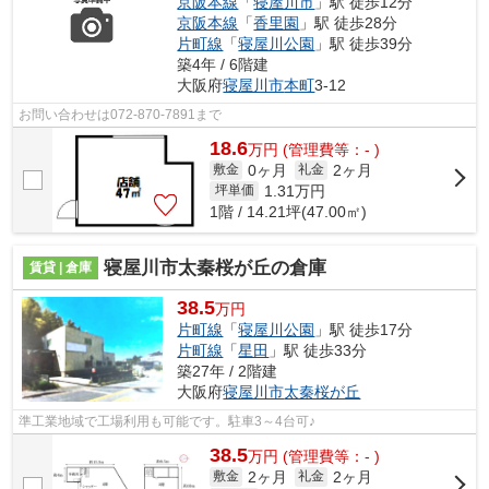
京阪本線
「
寝屋川市
」駅 徒歩12分
京阪本線
「
香里園
」駅 徒歩28分
片町線
「
寝屋川公園
」駅 徒歩39分
築4年 / 6階建
大阪府
寝屋川市
本町
3-12
お問い合わせは072-870-7891まで
18.6
万
円
(管理費等：- )
0ヶ月
2ヶ月
敷金
礼金
1.31
万円
坪単価
1階 / 14.21坪(47.00㎡)
寝屋川市太秦桜が丘の倉庫
賃貸 | 倉庫
38.5
万円
片町線
「
寝屋川公園
」駅 徒歩17分
片町線
「
星田
」駅 徒歩33分
築27年 / 2階建
大阪府
寝屋川市
太秦桜が丘
準工業地域で工場利用も可能です。駐車3～4台可♪
38.5
万
円
(管理費等：- )
2ヶ月
2ヶ月
敷金
礼金