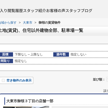
入り
閲覧履歴
スタッフ紹介
お客様の声
スタッフブログ
)地域から探す
>
大東市
>
御領の賃貸物件
土地(賃貸)、住宅以外建物全部、駐車場一覧
面積
下限なし～上限なし
築年数
指定しない
間取り
指定なし
並び順：
空き物件のみ表示
該
大東市御領３丁目の店舗一部