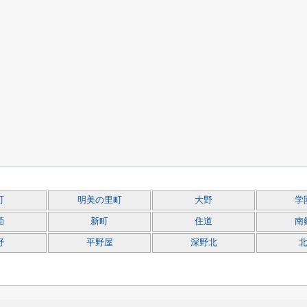
町
明美の里町
大野
学
箇
新町
住道
南
野
平野屋
深野北