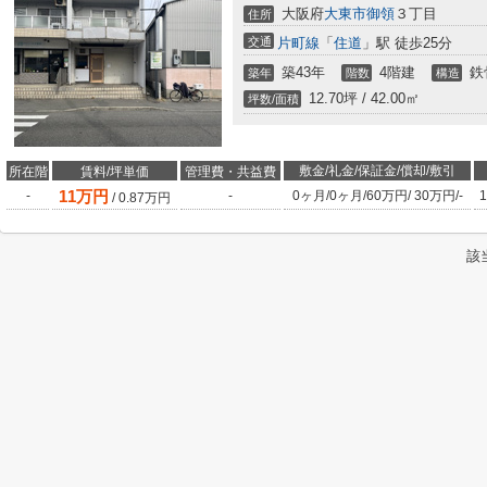
大阪府
大東市
御領
３丁目
住所
交通
片町線
「
住道
」駅 徒歩25分
築43年
4階建
鉄
築年
階数
構造
12.70坪 / 42.00㎡
坪数/面積
敷金/礼金/保証金/償却/敷引
所在階
賃料/坪単価
管理費・共益費
11
万円
-
-
0ヶ月
/
0ヶ月
/
60万円
/
30万円
/
-
1
/
0.87
万円
該