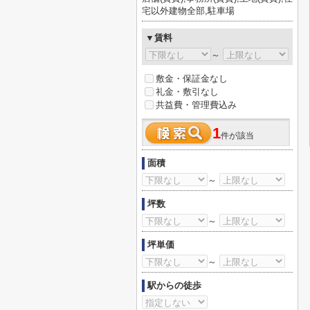
宅以外建物全部,駐車場
▼賃料
～
敷金・保証金なし
礼金・敷引なし
共益費・管理費込み
1
件が該当
面積
～
坪数
～
坪単価
～
駅からの徒歩