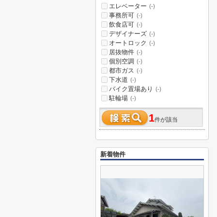
エレベーター
(-)
事務所可
(-)
飲食店可
(-)
デザイナーズ
(-)
オートロック
(-)
居抜物件
(-)
個別空調
(-)
都市ガス
(-)
下水道
(-)
バイク置場あり
(-)
駐輪場
(-)
1
件が該当
新着物件