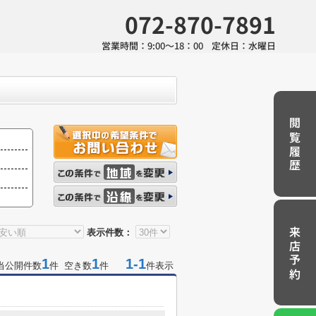
072-870-7891
営業時間：
9:00～18：00
定休日：
水曜日
閲覧履歴
来店予約
表示件数：
1
1
1-1
当公開件数
件 空き数
件
件表示