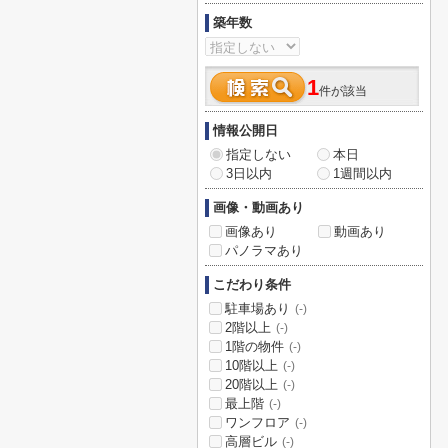
築年数
1
件が該当
情報公開日
指定しない
本日
3日以内
1週間以内
画像・動画あり
画像あり
動画あり
パノラマあり
こだわり条件
駐車場あり
(-)
2階以上
(-)
1階の物件
(-)
10階以上
(-)
20階以上
(-)
最上階
(-)
ワンフロア
(-)
高層ビル
(-)