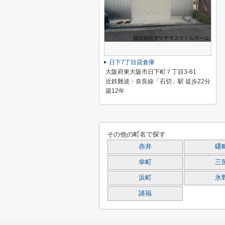
日下7丁目貸倉庫
大阪府東大阪市日下町７丁目3-61
近鉄難波・奈良線「石切」駅 徒歩22分
築12年
その他の町名で探す
赤井
曙
幸町
三
浜町
氷
諸福