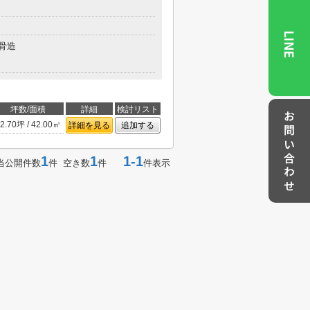
LINE
骨造
坪数/面積
詳細
検討リスト
お問い合わせ
2.70坪 / 42.00㎡
詳細を見る
追加する
1
1
1-1
当公開件数
件 空き数
件
件表示