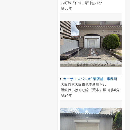
片町線「住道」駅 徒歩4分
築55年
カーサエスパシオ1階店舗・事務所
大阪府東大阪市荒本新町7-35
近鉄けいはんな線「荒本」駅 徒歩6分
築24年