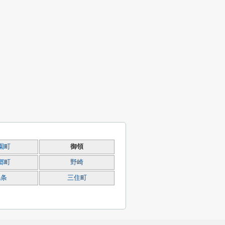
園町
御領
郷町
野崎
北条
三住町