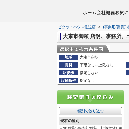
ホーム
会社概要
お気に
ピタットハウス住道店
>
(事業用(賃貸)
大東市御領 店舗、事務所、
地域
大東市御領
賃料
下限なし～上限なし
駅徒歩
指定しない
設備条件
指定なし
種別で絞り込む
現在の種別
店舗(賃貸),事務所(賃貸),土地(賃貸),住