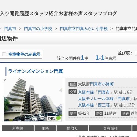
入り
閲覧履歴
スタッフ紹介
お客様の声
スタッフブログ
>
門真市
>
門真市の小学校
>
門真市立門真みらい小学校
>
門真市立門
周辺物件
並び順：
空室物件のみ表示
1
1-1
該当公開件数
件
件表示
ライオンズマンション門真
大阪府
門真市
小路町
住所
交通
京阪本線
「
門真市
」駅 徒歩6分
大阪モノレール本線
「
門真市
」駅
京阪本線
「
西三荘
」駅 徒歩12分
築42年
11階建
鉄
築年
階数
構造
所在階
価格
間取り
専有面積