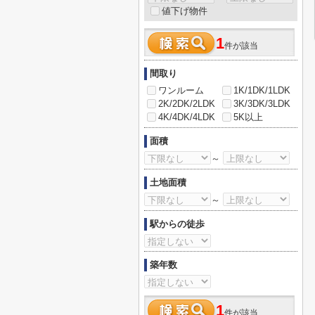
値下げ物件
1
件が該当
間取り
ワンルーム
1K/1DK/1LDK
2K/2DK/2LDK
3K/3DK/3LDK
4K/4DK/4LDK
5K以上
面積
～
土地面積
～
駅からの徒歩
築年数
1
件が該当