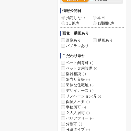
情報公開日
指定しない
本日
3日以内
1週間以内
画像・動画あり
画像あり
動画あり
パノラマあり
こだわり条件
ペット飼育可
(-)
ペット専用設備
(-)
楽器相談
(-)
陽当り良好
(-)
閑静な住宅地
(-)
デザイナーズ
(-)
リノベーション済
(-)
保証人不要
(-)
事務所可
(-)
２人入居可
(-)
バリアフリー
(-)
分割可
(-)
分譲タイプ
(-)