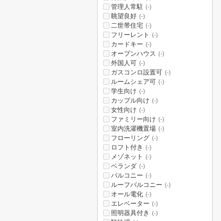
管理人常駐
(-)
眺望良好
(-)
二世帯住宅
(-)
フリーレント
(-)
カードキー
(-)
オープンハウス
(-)
外国人可
(-)
ガスコンロ設置可
(-)
ルームシェア可
(-)
学生向け
(-)
カップル向け
(-)
女性向け
(-)
ファミリー向け
(-)
室内洗濯機置場
(-)
フローリング
(-)
ロフト付き
(-)
メゾネット
(-)
ベランダ
(-)
バルコニー
(-)
ルーフバルコニー
(-)
オール電化
(-)
エレベーター
(-)
照明器具付き
(-)