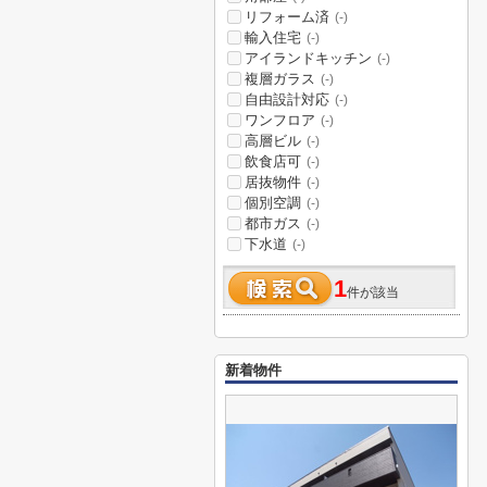
リフォーム済
(-)
輸入住宅
(-)
アイランドキッチン
(-)
複層ガラス
(-)
自由設計対応
(-)
ワンフロア
(-)
高層ビル
(-)
飲食店可
(-)
居抜物件
(-)
個別空調
(-)
都市ガス
(-)
下水道
(-)
1
件が該当
新着物件