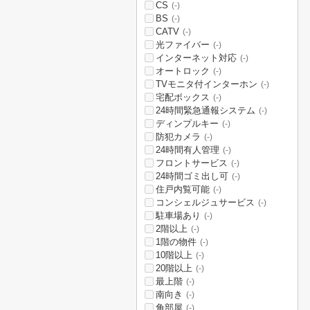
CS
(-)
BS
(-)
CATV
(-)
光ファイバー
(-)
インターネット対応
(-)
オートロック
(-)
TVモニタ付インターホン
(-)
宅配ボックス
(-)
24時間緊急通報システム
(-)
ディンプルキー
(-)
防犯カメラ
(-)
24時間有人管理
(-)
フロントサービス
(-)
24時間ゴミ出し可
(-)
住戸内覧可能
(-)
コンシェルジュサービス
(-)
駐車場あり
(-)
2階以上
(-)
1階の物件
(-)
10階以上
(-)
20階以上
(-)
最上階
(-)
南向き
(-)
角部屋
(-)