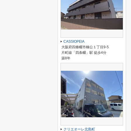
CASSIOPEIA
大阪府四條畷市楠公１丁目9-5
片町線「四条畷」駅 徒歩4分
築8年
クリエオーレ北島町