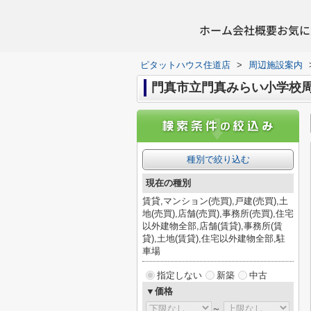
ホーム
会社概要
お気に
ピタットハウス住道店
>
周辺施設案内
門真市立門真みらい小学校
種別で絞り込む
現在の種別
賃貸,マンション(売買),戸建(売買),土
地(売買),店舗(売買),事務所(売買),住宅
以外建物全部,店舗(賃貸),事務所(賃
貸),土地(賃貸),住宅以外建物全部,駐
車場
指定しない
新築
中古
▼価格
～