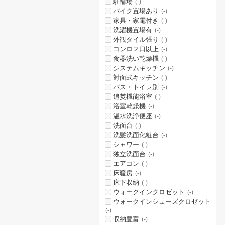
駐輪場
(-)
バイク置場あり
(-)
家具・家電付き
(-)
洗濯機置場有
(-)
外観タイル張り
(-)
コンロ２口以上
(-)
食器洗い乾燥機
(-)
システムキッチン
(-)
対面式キッチン
(-)
バス・トイレ別
(-)
追焚機能浴室
(-)
浴室乾燥機
(-)
温水洗浄便座
(-)
洗面台
(-)
洗髪洗面化粧台
(-)
シャワー
(-)
独立洗面台
(-)
エアコン
(-)
床暖房
(-)
床下収納
(-)
ウォークインクロゼット
(-)
ウォークインシューズクロゼット
(-)
収納豊富
(-)