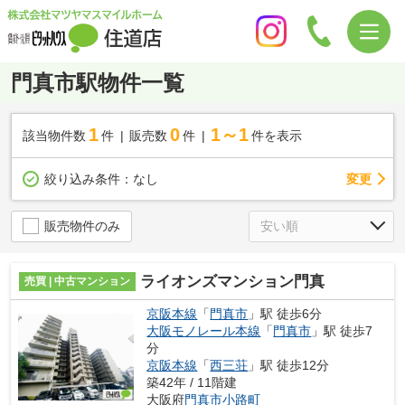
門真市駅物件一覧
1
0
1～1
該当物件数
件
販売数
件
件を表示
変更
絞り込み条件：
なし
販売物件のみ
ライオンズマンション門真
売買 | 中古マンション
京阪本線
「
門真市
」駅 徒歩6分
大阪モノレール本線
「
門真市
」駅 徒歩7
分
京阪本線
「
西三荘
」駅 徒歩12分
築42年 / 11階建
大阪府
門真市
小路町