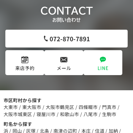
CONTACT
お問い合わせ
072-870-7891
市区町村から探す
大東市
/
東大阪市
/
大阪市鶴見区
/
四條畷市
/
門真市
/
大阪市城東区
/
寝屋川市
/
和歌山市
/
八尾市
/
生駒市
町名から探す
浜
/
岡山
/
灰塚
/
北条
/
南津の辺町
/
本庄
/
住道
/
加納
/