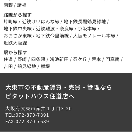
南野
/
諸福
路線から探す
片町線
/
近鉄けいはんな線
/
地下鉄長堀鶴見緑地
/
地下鉄中央線
/
近鉄難波・奈良線
/
京阪本線
/
おおさか東線
/
地下鉄今里筋線
/
大阪モノレール本線
/
近鉄大阪線
駅から探す
住道
/
野崎
/
四条畷
/
鴻池新田
/
忍ケ丘
/
荒本
/
門真南
/
吉田
/
鶴見緑地
/
横堤
大東市の不動産賃貸・売買・管理なら
ピタットハウス住道店へ
大阪府大東市赤井１丁目3-20
TEL:072-870-7891
FAX:072-870-7689