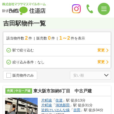
吉田駅物件一覧
2
0
1～2
該当物件数
件
販売数
件
件を表示
駅で絞り込む
変更
変更
絞り込み条件：
なし
販売物件のみ
東大阪市加納8丁目 中古戸建
売買 | 中古一戸建
片町線
「
住道
」駅 徒歩13分
片町線
「
鴻池新田
」駅 徒歩31分
近鉄けいはんな線
「
吉田
」駅 徒歩34分