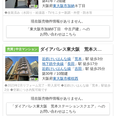
築41年 / 2階建
大阪府
東大阪市
加納
８丁目
◆改装済み（水回り・給湯器・TVモニター新調・外壁・防水等
現在販売物件情報がありません。
「東大阪市加納8丁目 中古戸建」への
お問い合わせはこちら
ダイアパレス東大阪 荒本ステーションスクエア
売買 | 中古マンション
近鉄けいはんな線
「
荒本
」駅 徒歩3分
地下鉄中央線
「
長田
」駅 徒歩17分
近鉄けいはんな線
「
吉田
」駅 徒歩25分
築30年 / 10階建
大阪府
東大阪市
横枕西
◆2023年2月リフォーム完了・即入居可 ◆近鉄けいはんな線「荒本」駅徒歩
2分 ◆空家につき内覧可能です
現在販売物件情報がありません。
「ダイアパレス東大阪 荒本ステーションスクエア」への
お問い合わせはこちら