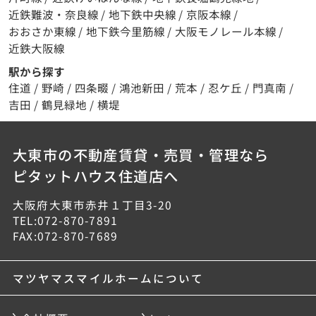
近鉄難波・奈良線
/
地下鉄中央線
/
京阪本線
/
おおさか東線
/
地下鉄今里筋線
/
大阪モノレール本線
/
近鉄大阪線
駅から探す
住道
/
野崎
/
四条畷
/
鴻池新田
/
荒本
/
忍ケ丘
/
門真南
/
吉田
/
鶴見緑地
/
横堤
大東市の不動産賃貸・売買・管理なら
ピタットハウス住道店へ
大阪府大東市赤井１丁目3-20
TEL:072-870-7891
FAX:072-870-7689
マツヤマスマイルホームについて