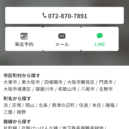
072-870-7891
市区町村から探す
大東市
/
東大阪市
/
四條畷市
/
大阪市鶴見区
/
門真市
/
大阪市城東区
/
寝屋川市
/
和歌山市
/
八尾市
/
生駒市
町名から探す
浜
/
灰塚
/
岡山
/
北条
/
南津の辺町
/
住道
/
本庄
/
諸福
/
三箇
/
南野
路線から探す
片町線
/
近鉄けいはんな線
/
地下鉄長堀鶴見緑地
/