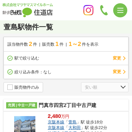
萱島駅物件一覧
2
1
1～2
該当物件数
件
販売数
件
件を表示
駅で絞り込む
変更
変更
絞り込み条件：
なし
販売物件のみ
門真市四宮2丁目中古戸建
売買 | 中古一戸建
2,480
万円
京阪本線
「
萱島
」駅 徒歩18分
京阪本線
「
大和田
」駅 徒歩22分