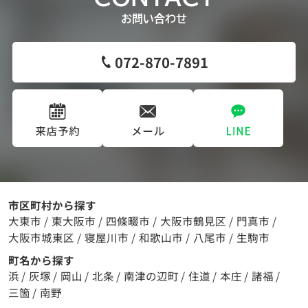
お問い合わせ
072-870-7891
市区町村から探す
大東市
/
東大阪市
/
四條畷市
/
大阪市鶴見区
/
門真市
/
大阪市城東区
/
寝屋川市
/
和歌山市
/
八尾市
/
生駒市
町名から探す
浜
/
灰塚
/
岡山
/
北条
/
南津の辺町
/
住道
/
本庄
/
諸福
/
三箇
/
南野