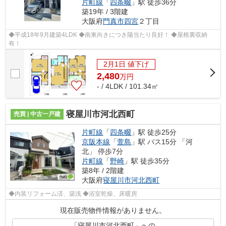
片町線
「
四条畷
」駅 徒歩36分
築19年 / 3階建
大阪府
門真市
四宮
２丁目
◆平成18年9月建築4LDK ◆南東向きにつき陽当たり良好！ ◆屋根裏収納
有！
2月1日 値下げ
2,480
万
円
- / 4LDK / 101.34㎡
寝屋川市河北西町
売買 | 中古一戸建
片町線
「
四条畷
」駅 徒歩25分
京阪本線
「
萱島
」駅 バス15分 「河
北」 停歩7分
片町線
「
野崎
」駅 徒歩35分
築8年 / 2階建
大阪府
寝屋川市
河北西町
◆内装リフォーム済、築浅 ◆浴室乾燥、床暖房
現在販売物件情報がありません。
「寝屋川市河北西町」への