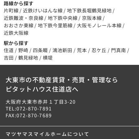
路線から探す
片町線
/
近鉄けいはんな線
/
地下鉄長堀鶴見緑地
/
近鉄難波・奈良線
/
地下鉄中央線
/
京阪本線
/
おおさか東線
/
地下鉄今里筋線
/
大阪モノレール本線
/
近鉄大阪線
駅から探す
住道
/
野崎
/
四条畷
/
鴻池新田
/
荒本
/
忍ケ丘
/
門真南
/
吉田
/
鶴見緑地
/
横堤
大東市の不動産賃貸・売買・管理なら
ピタットハウス住道店へ
大阪府大東市赤井１丁目3-20
TEL:072-870-7891
FAX:072-870-7689
マツヤマスマイルホームについて